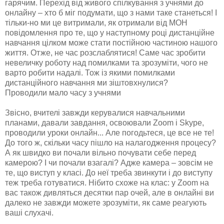
гарячим. Перехід від живого спілкування з учнями до
онлайну – хто б міг подумати, що з нами таке станеться! І
тільки-но ми це витримали, як отримали від МОН
повідомлення про те, що у наступному році дистанційне
навчання цілком може стати постійною частиною нашого
життя. Отже, не час розслаблятися! Саме час зробити
невеличку роботу над помилками та зрозуміти, чого не
варто робити надалі. Тож із якими помилками
дистанційного навчання ми зіштовхнулися?
Проводили мало часу з учнями
Звісно, вчителі завжди керувалися навчальними
планами, давали завдання, освоювали Zoom і Skype,
проводили уроки онлайн... Але погодьтеся, це все не те!
До того ж, скільки часу пішло на налагодження процесу?
А як швидко ви почали вільно почувати себе перед
камерою? І чи почали взагалі? Адже камера – зовсім не
те, що виступ у класі. До неї треба звинкути і до виступу
теж треба готуватися. Нібито схоже на клас: у Zoom на
вас також дивляться десятки пар очей, але в онлайні ви
далеко не завжди можете зрозуміти, як саме реагують
ваші слухачі.