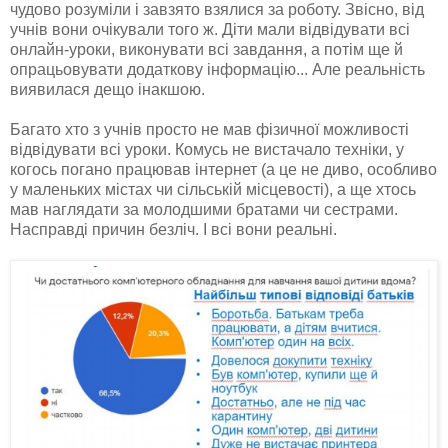
чудово розуміли і завзято взялися за роботу. Звісно, від
учнів вони очікували того ж. Діти мали відвідувати всі
онлайн-уроки, виконувати всі завдання, а потім ще й
опрацьовувати додаткову інформацію... Але реальність
виявилася дещо інакшою.
Багато хто з учнів просто не мав фізичної можливості
відвідувати всі уроки. Комусь не вистачало техніки, у
когось погано працював інтернет (а це не диво, особливо
у маленьких містах чи сільській місцевості), а ще хтось
мав наглядати за молодшими братами чи сестрами.
Насправді причин безліч. І всі вони реальні.