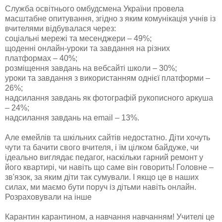
Служба освітнього омбудсмена України провела
масштабне опитування, згідно з яким комунікація учнів із
вчителями відбувалася через:
соціальні мережі та месенджери – 49%;
щоденні онлайн-уроки та завдання на різних
платформах – 40%;
розміщення завдань на вебсайті школи – 30%;
уроки та завдання з використанням однієї платформи –
26%;
надсилання завдань як фотографій рукописного аркуша
– 24%;
надсилання завдань на email – 13%.
Але емейлів та шкільних сайтів недостатно. Діти хочуть
чути та бачити свого вчителя, і їм цілком байдуже, чи
ідеально виглядає педагог, наскільки гарний ремонт у
його квартирі, чи навіть що саме він говорить! Головне –
зв'язок, за яким діти так сумували. І якщо це в наших
силах, ми маємо бути поруч із дітьми навіть онлайн.
Розраховували на інше
Карантин карантином, а навчання навчанням! Учителі це