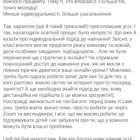
кожного предмету. Тому ті, хто впорався з більшістю,
точно молодці!
Менше індивідуальності, більше узагальнення
Так, карантин (ще й такий тривалий!) приголомшив усіх. І
так, налагодити освітній процес було непросто. Що вже й
казати про індивідуальний підхід до навчання! Звісно, у
класі вчителі могли приділити увагу кожному та кожній,
дати особливе завдання, підбадьорити... Але чи було
перенесено цю стратегію в онлайн? Чи отримали
повноцінний доступ до навчання учні, які не могли з
певних причин дивитися ваші онлайн-уроки? Можливо,
треба було одразу робити запис для них та для тих, у
кого раптово зникло світло чи інтернет просто посеред
заняття? А ще необхідно знайти підхід до тих, кому
дистанційка не підійшла (і це можна зрозуміти!).
Насправді змінюється не так багато: перед вами ті самі
учні, треба вчити звичні теми, просто робити це через
Zoom та месенджери. І все, що ми маємо робити, це
підтримувати дітей і не забувати про те, що у кожного
можуть бути власні проблеми.
Цей рік був непростим. Але він багато чому навчив усіх