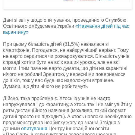
Дані зі звіту щодо опитування, проведенного Службою
Освітнього омбудсмена України
«Навчання дітей під час
карантину»
При цьому більшість дітей (81,5%) навчалася зі
смартфонів. Погодьтеся, не найзручніший варіант. Тому
не варто сердитися чи розчаровуватися. Більшість учнів
справді хотіли бути на всіх ваших уроках, але не всі
могли. І тим паче не варто думати, що діти на карантині
нічого не робили! Зрештою, у вересні ми повернемося
до шкіл, тож у вас буде час надоложути втрачене.
Думали, що діти нічого не робитимуть
Дійсно, така проблема є. Хтось із учнів не надто
напружувався і до карантину, а хтось так і не зміг увійти у
ритм дистанційного навчання (можливо, такий формат
дитині просто не підходить). А хтось навпаки неочікувано
продемонстрував неабияку жагу до знань! Згвідно з
даними
опитування
Центру інноваційної освіти
«Про.Світ», інколи вчителям доводилося щоденно