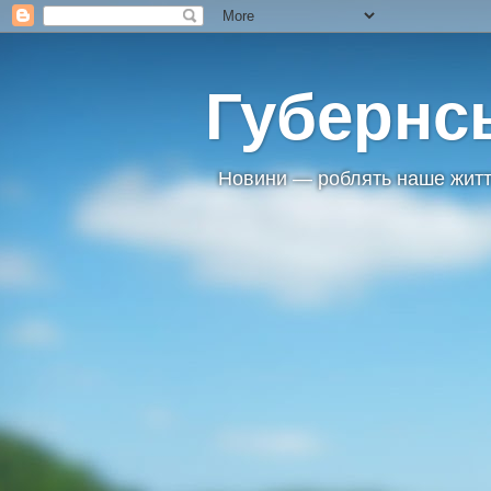
Губернс
Новини — роблять наше житт