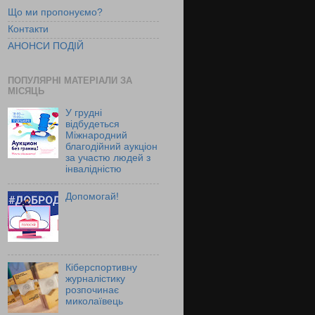
Що ми пропонуємо?
Контакти
АНОНСИ ПОДІЙ
ПОПУЛЯРНІ МАТЕРІАЛИ ЗА
МІСЯЦЬ
У грудні
відбудеться
Міжнародний
благодійний аукціон
за участю людей з
інвалідністю
Допомогай!
Кіберспортивну
журналістику
розпочинає
миколаївець