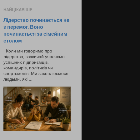
НАЙЦІКАВІШЕ
Лідерство починається не
з перемог. Воно
починається за сімейним
столом
Коли ми говоримо про
лідерство, зазвичай уявляємо
успішних підприємців,
командирів, політиків чи
спортсменів. Ми захоплюємося
людьми, які ...