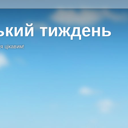
ький тиждень
я цікавим!