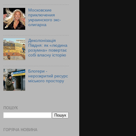
Московские
приключения
украинского экс-
олигарха
Деколонізація
Півдня: як «людина
розумна» повертає
собі власну історію
Блогери -
нерозкритий ресурс
міського простору
ПОШУК
ГОРЯЧА НОВИНА