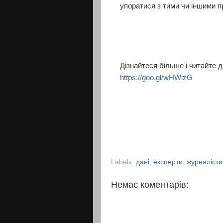
упоратися з тими чи іншими 
Дізнайтеся більше і читайте д
https://goo.gl/wHWizG
Labels:
дані
,
експерти
,
журналісти
Немає коментарів: