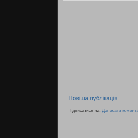
Новіша публікація
Підписатися на:
Дописати комента