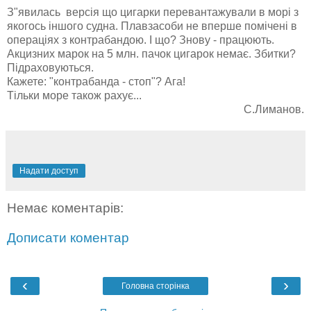
З"явилась версія що цигарки перевантажували в морі з
якогось іншого судна. Плавзасоби не вперше помічені в
операціях з контрабандою. І що? Знову - працюють.
Акцизних марок на 5 млн. пачок цигарок немає. Збитки?
Підраховуються.
Кажете: "контрабанда - стоп"? Ага!
Тільки море також рахує...
С.Лиманов.
Надати доступ
Немає коментарів:
Дописати коментар
‹
›
Головна сторінка