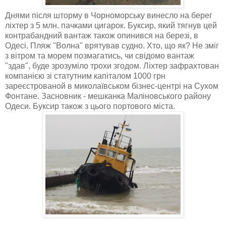
Днями після шторму в Чорноморську винесло на берег
ліхтер з 5 млн. пачками цигарок. Буксир, який тягнув цей
контрабандний вантаж також опинився на березі, в
Одесі. Пляж "Волна" врятував судно. Хто, що як? Не зміг
з вітром та морем позмагатись, чи свідомо вантаж
"здав", буде зрозуміло трохи згодом. Ліхтер зафрахтован
компанією зі статутним капіталом 1000 грн
зареєстрованой в миколаївськом бізнес-центрі на Сухом
Фонтане. Засновник - мешканка Маліновського району
Одеси. Буксир також з цього портового міста.