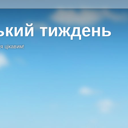
ький тиждень
я цікавим!