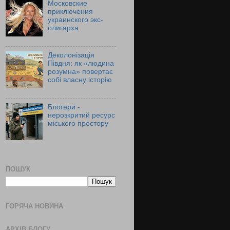
Московские
приключения
украинского экс-
олигарха
Деколонізація
Півдня: як «людина
розумна» повертає
собі власну історію
Блогери -
нерозкритий ресурс
міського простору
ПОШУК
ГОРЯЧА НОВИНА
АРХІВ БЛОГУ