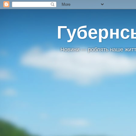
Губернс
Новини — роблять наше житт