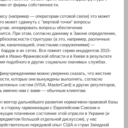
имо от формы собственности.
несу (например — операторам сотовой связи) это может
это может сдвинуть с "мертвой точки" вопросы
учае, игнорировать вопросы обеспечения
чится. При этом, согласно данному в Законе определению,
ербезопасности структурах (а это, например, различные
ом, канализацией, очистными сооружениями) —
бардак в их сетях. Все помнят серию инцидентов 2015-
ций в Ивано-Франковской области и в Киеве в результате
ния подобного в других социально значимых службах.
 финучреждениями можно уверенно сказать, что жесткие
ости, которые они вынуждены выполнять, согласно
тежных систем (VISA, MasterCard) и других регуляторов,
дь именно нам с вами — обычным клиентам.
ил вектор дальнейшего развития нормативно-правовой базы
 в сторону гармонизации с Европейским Союзом и
кущее плачевное состояние этой отрасли в Украине (и
предметом большой отдельной дискуссии), у нас
 действительно передовой опыт США и стран Западной