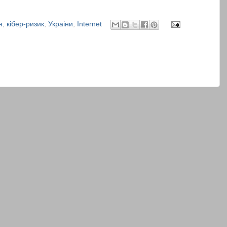
я
,
кібер-ризик
,
Украіни
,
Internet