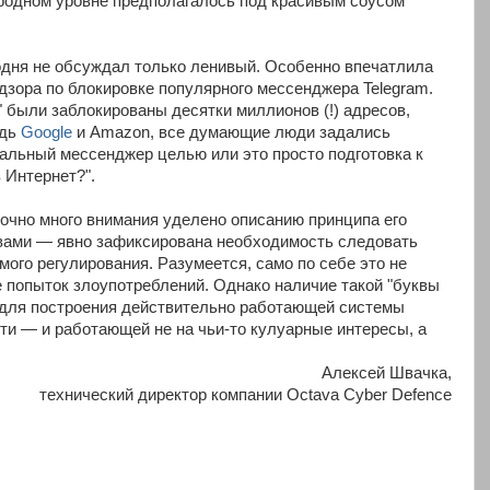
родном уровне предполагалось под красивым соусом
одня не обсуждал только ленивый. Особенно впечатлила
дзора по блокировке популярного мессенджера Telegram.
" были заблокированы десятки миллионов (!) адресов,
едь
Google
и Amazon, все думающие люди задались
дальный мессенджер целью или это просто подготовка к
 Интернет?".
аточно много внимания уделено описанию принципа его
 вами — явно зафиксирована необходимость следовать
ого регулирования. Разумеется, само по себе это не
е попыток злоупотреблений. Однако наличие такой "буквы
 для построения действительно работающей системы
и — и работающей не на чьи-то кулуарные интересы, а
Алексей Швачка,
технический директор компании Octava Cyber Defence