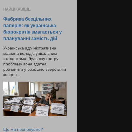
НАЙЦІКАВІШЕ
Фабрика безцільних
паперів: як українська
бюрократія змагається у
плануванні замість дій
Українська адміністративна
машина володіє унікальним
«талантом»: будь-яку гостру
проблему вона здатна
розчинити у розкішно зверстаній
концеп...
Що ми пропонуємо?