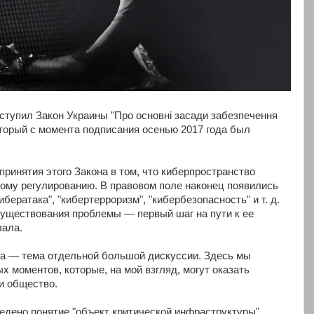
ступил Закон Украины "Про основні засади забезпечення
который с момента подписания осенью 2017 года был
принятия этого Закона в том, что киберпространство
ому регулированию. В правовом поле наконец появились
ибератака", "кибертерроризм", "кибербезопасность" и т. д.
 существования проблемы — первый шаг на пути к ее
лала.
на — тема отдельной большой дискуссии. Здесь мы
 моментов, которые, на мой взгляд, могут оказать
и общество.
ведено понятие "объект критической инфраструктуры",