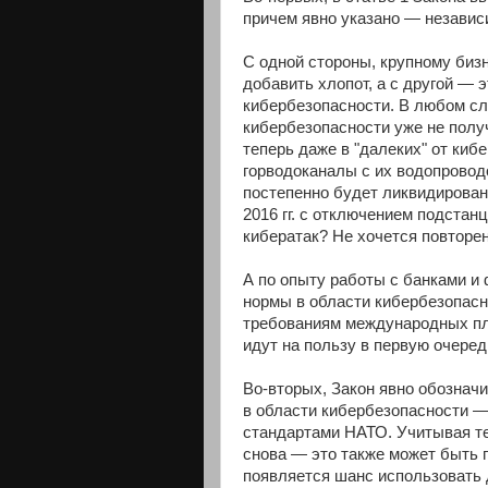
причем явно указано — независ
С одной стороны, крупному биз
добавить хлопот, а с другой — 
кибербезопасности. В любом сл
кибербезопасности уже не полу
теперь даже в "далеких" от киб
горводоканалы с их водопровод
постепенно будет ликвидирован 
2016 гг. с отключением подстан
кибератак? Не хочется повторе
А по опыту работы с банками и
нормы в области кибербезопасн
требованиям международных пла
идут на пользу в первую очере
Во-вторых, Закон явно обознач
в области кибербезопасности —
стандартами НАТО. Учитывая те
снова — это также может быть 
появляется шанс использовать