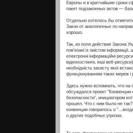
Европы и в кратчайшие сроки с
пакет подзаконных актов — баз
Отдельно хотелось бы отметить
Закон от аналогичных по напра
хорошо.
Так, из поля действия Закона У
пов'язані із змістом інформації
електронні інформаційні ресурс
відеохостинги, інші веб-ресурси
необхідність захисту якої встано
функціонуванням таких мереж і 
Здесь нужно вспомнить, что на
обсуждался проект "Конвенции
безопасности", инициатором кот
прошел. Что с ним было не так?
конвенции говорилось о "…возд
о других подобных угрозах.