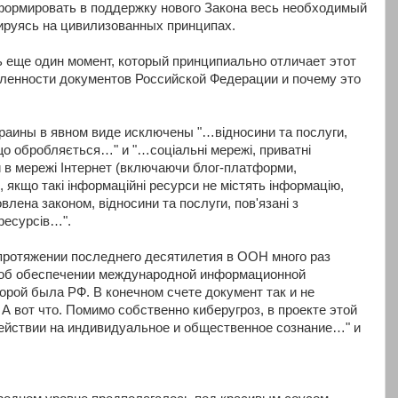
формировать в поддержку нового Закона весь необходимый
ируясь на цивилизованных принципах.
 еще один момент, который принципиально отличает этот
вленности документов Российской Федерации и почему это
краины в явном виде исключены "…відносини та послуги,
, що обробляється…" и "…соціальні мережі, приватні
и в мережі Інтернет (включаючи блог-платформи,
), якщо такі інформаційні ресурси не містять інформацію,
влена законом, відносини та послуги, пов'язані з
ресурсів…".
 протяжении последнего десятилетия в ООН много раз
 об обеспечении международной информационной
орой была РФ. В конечном счете документ так и не
 А вот что. Помимо собственно киберугроз, в проекте этой
ействии на индивидуальное и общественное сознание…" и