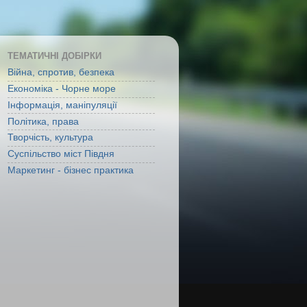
ТЕМАТИЧНІ ДОБІРКИ
Війна, спротив, безпека
Економіка - Чорне море
Інформація, маніпуляції
Політика, права
Творчість, культура
Суспільство міст Півдня
Маркетинг - бізнес практика