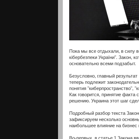
Пока мы все отдыхали, в силу в
кібербезпеки України". Закон, 
основательно всеми подзабыт.
Безусловно, главный результат 
теперь подлежит законодательн
понятия "киберпространство", "к
Как говорится, принятие факта
решению. Украина этот шаг сде
Подробный разбор текста Зако
зафиксируем несколько основных
наибольшее влияние на бизнес 
Во-первых, в статье 1 Закона в