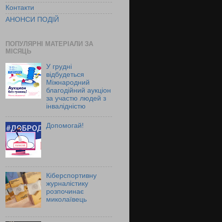
Контакти
АНОНСИ ПОДІЙ
ПОПУЛЯРНІ МАТЕРІАЛИ ЗА
МІСЯЦЬ
У грудні
відбудеться
Міжнародний
благодійний аукціон
за участю людей з
інвалідністю
Допомогай!
Кіберспортивну
журналістику
розпочинає
миколаївець