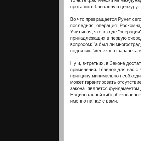
То есть фактически на междуна
протащить банальную цензуру.
Во что превращается Рунет сег
последняя "операция" Роскомна
Учитывая, что в ходе "операции
принадлежащих в первую очер
вопросом: "а был ли многостра
поднятию "железного занавеса в
Ну и, в-третьих, в Законе дост
применения. Главное для нас с
принципу минимально необходим
может гарантировать отсутстви
закона" является фундаментом
Национальной кибербезопасност
именно на нас с вами.