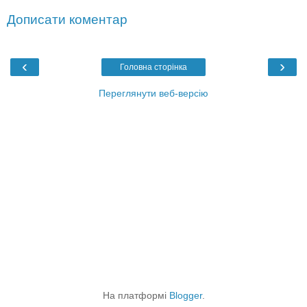
Дописати коментар
‹
›
Головна сторінка
Переглянути веб-версію
На платформі
Blogger
.