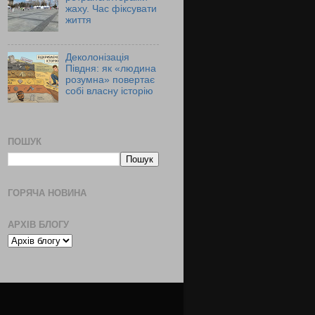
жаху. Час фіксувати
життя
Деколонізація
Півдня: як «людина
розумна» повертає
собі власну історію
ПОШУК
ГОРЯЧА НОВИНА
АРХІВ БЛОГУ