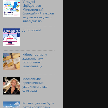
У грудні
відбудеться
Міжнародний
благодійний аукціон
за участю людей з
інвалідністю
Допомогай!
Кіберспортивну
журналістику
розпочинає
миколаївець
Московские
приключения
украинского экс-
олигарха
Колеги, досить бути
ретрансляторами