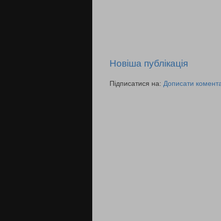
Новіша публікація
Підписатися на:
Дописати комента