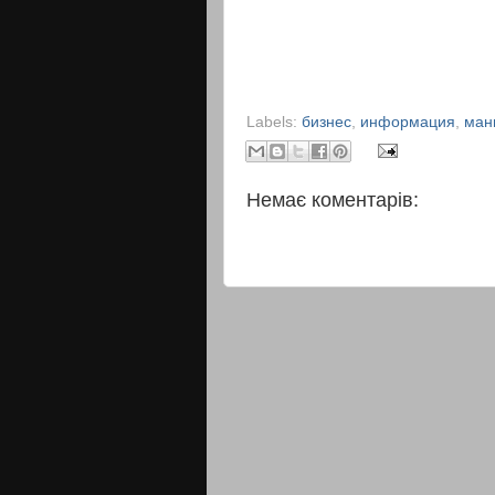
Labels:
бизнес
,
информация
,
ман
Немає коментарів: