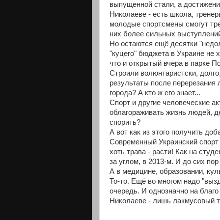
выпущенной стали, а достижени
Николаеве - есть школа, тренер
молодые спортсмены смогут тре
них более сильных выступлени
Но остаются ещё десятки "недо
"куцего" бюджета в Украине не 
что и открытый вчера в парке П
Строили волюнтаристски, долго,
результаты после перерезания л
города? А кто ж его знает...
Спорт и другие человеческие а
облагораживать жизнь людей, де
спорить?
А вот как из этого получить до
Современный Украинский спорт 
хоть трава - расти! Как на сту
за углом, в 2013-м. И до сих п
А в медицине, образовании, куль
То-то. Ещё во многом надо "вы
очередь. И однозначно на благ
Николаеве - лишь лакмусовый т