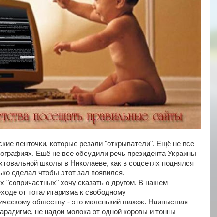
кие ленточки, которые резали "открыватели". Ещё не все
тографиях. Ещё не все обсудили речь президента Украины
ехтовальной школы в Николаеве, как в соцсетях поднялся
ько сделал чтобы этот зал появился.
х "сопричастных" хочу сказать о другом. В нашем
ходе от тоталитаризма к свободному
тическому обществу - это маленький шажок. Наивысшая
арадигме, не надои молока от одной коровы и тонны