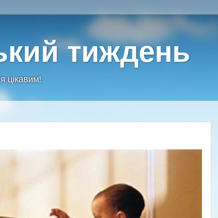
ький тиждень
я цікавим!