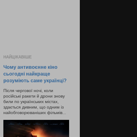
НАЙЦІКАВІШЕ
Чому антивоєнне кіно
сьогодні найкраще
розуміють саме українці?
Після чергової ночі, коли
російські ракети й дрони знову
били по українських містах,
здається дивним, що одним із
найобговорюваніших фільмів...