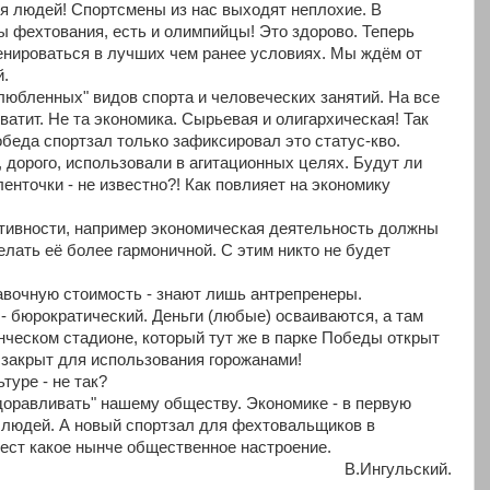
я людей! Спортсмены из нас выходят неплохие. В
ы фехтования, есть и олимпийцы! Это здорово. Теперь
нироваться в лучших чем ранее условиях. Мы ждём от
й.
любленных" видов спорта и человеческих занятий. На все
хватит. Не та экономика. Сырьевая и олигархическая! Так
обеда спортзал только зафиксировал это статус-кво.
 дорого, использовали в агитационных целях. Будут ли
енточки - не известно?! Как повлияет на экономику
ктивности, например экономическая деятельность должны
лать её более гармоничной. С этим никто не будет
бавочную стоимость - знают лишь антрепренеры.
- бюрократический. Деньги (любые) осваиваются, а там
денческом стадионе, который тут же в парке Победы открыт
ор закрыт для использования горожанами!
туре - не так?
здоравливать" нашему обществу. Экономике - в первую
о людей. А новый спортзал для фехтовальщиков в
ест какое нынче общественное настроение.
В.Ингульский.