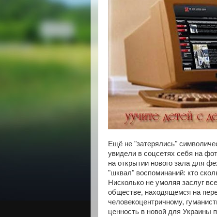
Ещё не "затерялись" символичес
увидели в соцсетях себя на фо
на открытии нового зала для ф
"шквал" воспоминаний: кто скол
Нисколько не умоляя заслуг все
обществе, находящемся на пере
человекоцентричному, гуманис
ценность в новой для Украины п