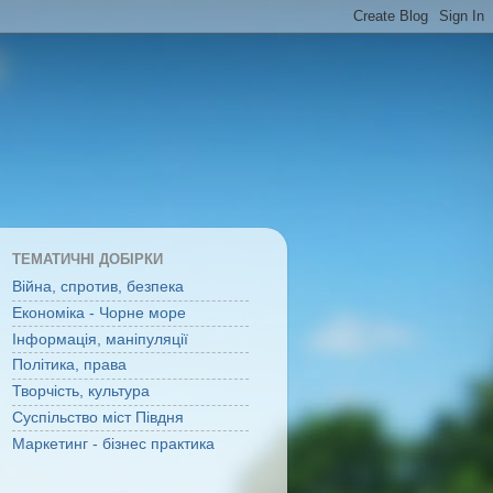
ТЕМАТИЧНІ ДОБІРКИ
Війна, спротив, безпека
Економіка - Чорне море
Інформація, маніпуляції
Політика, права
Творчість, культура
Суспільство міст Півдня
Маркетинг - бізнес практика