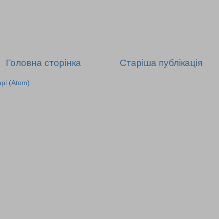
Головна сторінка
Старіша публікація
рі (Atom)