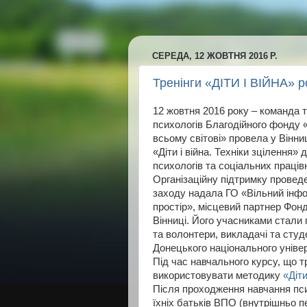
СЕРЕДА, 12 ЖОВТНЯ 2016 Р.
Тренінги «ДІТИ І ВІЙНА» 
12 жовтня 2016 року – команда т
психологів Благодійного фонду 
всьому світові» провела у Вінниц
«Діти і війна. Техніки зцілення» 
психологів та соціальних працівн
Організаційну підтримку провед
заходу надала ГО «Вільний інф
простір», місцевий партнер Фон
Вінниці. Його учасниками стали
та волонтери, викладачі та студ
Донецького національного універ
Під час навчального курсу, що т
використовувати методику
«Діти
Після проходження навчання пси
їхніх батьків ВПО (внутрішньо пе