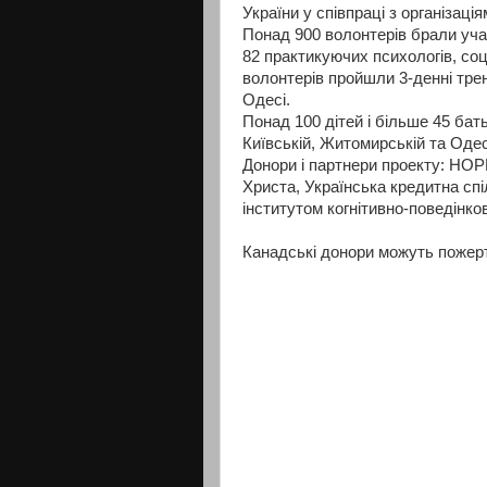
України у співпраці з організаці
Понад 900 волонтерів брали уча
82 практикуючих психологів, соц
волонтерів пройшли 3-денні трені
Одесі.
Понад 100 дітей і більше 45 бать
Київській, Житомирській та Одес
Донори і партнери проекту: HOP
Христа, Українська кредитна сп
інститутом когнітивно-поведінково
Канадські донори можуть пожертв