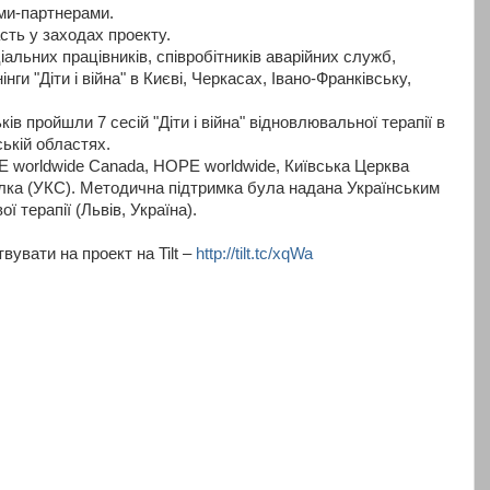
ями-партнерами.
сть у заходах проекту.
іальних працівників, співробітників аварійних служб,
нги "Діти і війна" в Києві, Черкасах, Івано-Франківську,
ків пройшли 7 сесій "Діти і війна" відновлювальної терапії в
ькій областях.
E worldwide Canada, HOPE worldwide, Київська Церква
ілка (УКС). Методична підтримка була надана Українським
ї терапії (Львів, Україна).
увати на проект на Tilt –
http://tilt.tc/xqWa