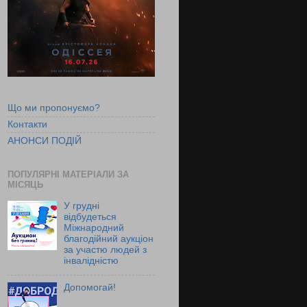
Що ми пропонуємо?
Контакти
АНОНСИ ПОДІЙ
ПОПУЛЯРНІ МАТЕРІАЛИ ЗА
МІСЯЦЬ
У грудні
відбудеться
Міжнародний
благодійний аукціон
за участю людей з
інвалідністю
Допомогай!