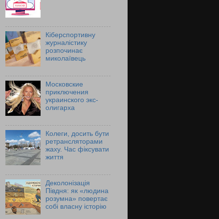
Кіберспортивну
журналістику
розпочинає
миколаївець
Московские
приключения
украинского экс-
олигарха
Колеги, досить бути
ретрансляторами
жаху. Час фіксувати
життя
Деколонізація
Півдня: як «людина
розумна» повертає
собі власну історію