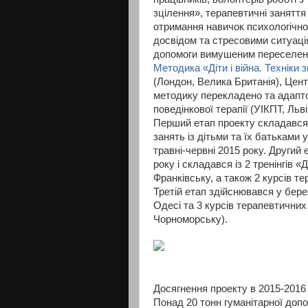
зцілення», терапевтичні заняття
отримання навичок психологічно
досвідом та стресовими ситуаці
допомоги вимушеним переселенц
Методика «Діти і війна. Техніки 
(Лондон, Велика Британія), Центр
методику перекладено та адапто
поведінкової терапії (УІКПТ, Льві
Перший етап проекту складався і
занять із дітьми та їх батьками
травні-червні 2015 року. Другий
року і складався із 2 тренінгів «
Франківську, а також 2 курсів те
Третій етап здійснювався у берез
Одесі та 3 курсів терапевтичних
Чорноморську).
Досягнення проекту в 2015-2016 
Понад 20 тонн гуманітарної доп