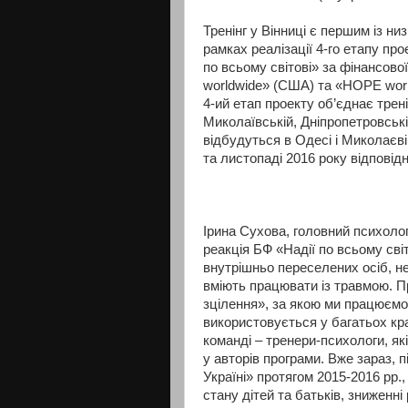
Тренінг у Вінниці є першим із н
рамках реалізації 4-го етапу пр
по всьому світові» за фінансово
worldwide» (США) та «HOPE worl
4-ий етап проекту об’єднає трені
Миколаївській, Дніпропетровські
відбудуться в Одесі і Миколаєві,
та листопаді 2016 року відповідн
Ірина Сухова, головний психолог
реакція БФ «Надії по всьому світо
внутрішньо переселених осіб, нес
вміють працювати із травмою. Пр
зцілення», за якою ми працюємо
використовується у багатьох кра
команді – тренери-психологи, як
у авторів програми. Вже зараз, п
Україні» протягом 2015-2016 рр.
стану дітей та батьків, зниженні 