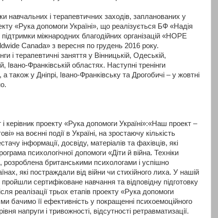
изки навчальних і терапевтичних заходів, запланованих у
оекту «Рука допомоги Україні», що реалізується БФ «Надія
ї підтримки міжнародних благодійних організацій «HOPE
dwide Canada» з вересня по грудень 2016 року.
нги і терапевтичні заняття у Вінницькій, Одеській,
й, Івано-Франківській областях. Наступні тренінги
 а також у Дніпрі, Івано-Франківську та Дрогобичі – у жовтні
о.
 і керівник проекту «Рука допомоги Україні»:«Наш проект –
ві» на воєнні події в Україні, на зростаючу кількість
тачу інформації, досвіду, матеріалів та фахівців, які
ограма психологічної допомоги «Діти й війна. Техніки
, розроблена британськими психологами і успішно
їнах, які постраждали від війни чи стихійного лиха. У нашій
і пройшли сертифіковане навчання та відповідну підготовку
ісля реалізації трьох етапів проекту «Рука допомоги
, ми бачимо її ефективність у покращенні психоемоційного
рівня напруги і тривожності, відсутності ретравматизації.