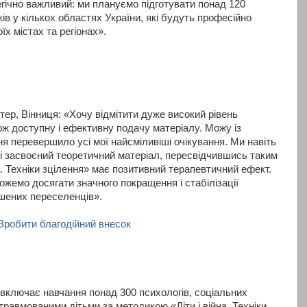
егічно важливий: ми плануємо підготувати понад 120
ків у кількох областях України, які будуть професійно
їх містах та регіонах».
ер, Вінниця: «Хочу відмітити дуже високий рівень
ож доступну і ефективну подачу матеріалу. Можу із
я перевершило усі мої найсміливіші очікування. Ми навіть
і засвоєний теоретичний матеріал, пересвідчившись таким
а. Техніки зцілення» має позитивний терапевтичний ефект.
ожемо досягати значного покращення і стабілізації
ушених переселенців».
Зробити благодійний внесок
 включає навчання понад 300 психологів, соціальних
 травмованими дітьми за методикою «Діти і війна. Техніки