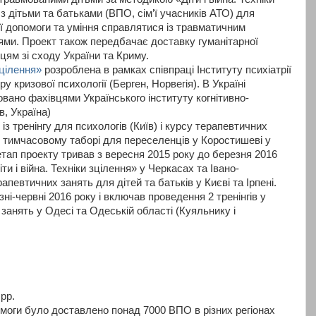
 з дітьми та батьками (ВПО, сім’ї учасників АТО) для
ї допомоги та уміння справлятися із травматичним
ями. Проект також передбачає доставку гуманітарної
ям зі сходу України та Криму.
зцілення»
розроблена в рамках співпраці Інституту психіатрії
у кризової психології (Берген, Норвегія). В Україні
вано фахівцями Українського інституту когнітивно-
в, Україна)
з тренінгу для психологів (Київ) і курсу терапевтичних
 у тимчасовому таборі для переселенців у Коростишеві у
 етап проекту тривав з вересня 2015 року до березня 2016
Діти і війна. Техніки зцілення» у Черкасах та Івано-
рапевтичних занять для дітей та батьків у Києві та Ірпені.
ні-червні 2016 року і включав проведення 2 тренінгів у
 занять у Одесі та Одеській області (Куяльнику і
рр.
омоги було доставлено понад 7000 ВПО в різних регіонах