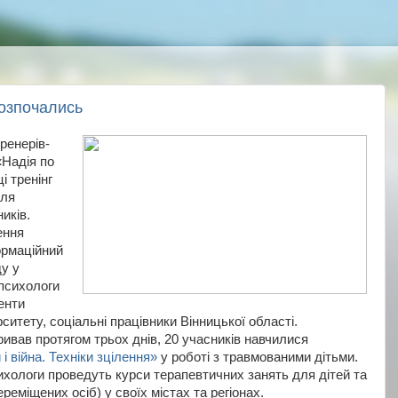
розпочались
ренерів-
«Надія по
і тренінг
для
иків.
ення
ормаційний
ду у
 психологи
енти
ситету, соціальні працівники Вінницької області.
ривав протягом трьох днів, 20 учасників навчилися
 і війна. Техніки зцілення»
у роботі з травмованими дітьми.
хологи проведуть курси терапевтичних занять для дітей та
реміщених осіб) у своїх містах та регіонах.