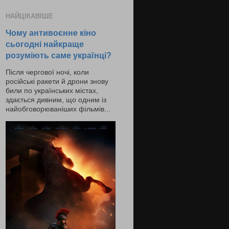
НАЙЦІКАВІШЕ
Чому антивоєнне кіно
сьогодні найкраще
розуміють саме українці?
Після чергової ночі, коли
російські ракети й дрони знову
били по українських містах,
здається дивним, що одним із
найобговорюваніших фільмів...