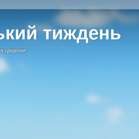
ький тиждень
я цікавим!