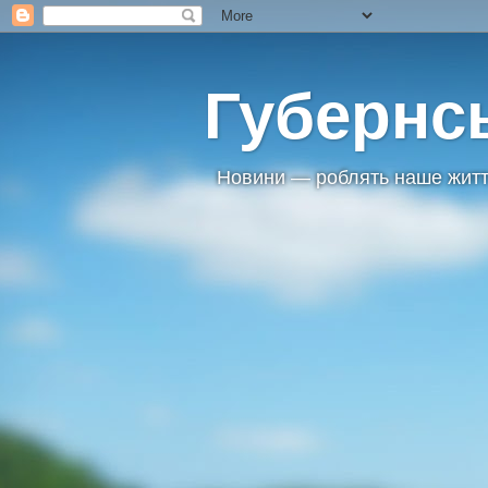
Губернс
Новини — роблять наше житт