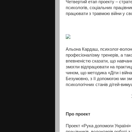
Четвертий етап проекту – страт
психологів, соціальних працівни
працювати з травмою війни у сво
Альона Кардаш, психолог-волонт
професіоналізму тренерів, а так
впевненістю сказати, що навчанн
змогли відпрацювати на практиц
чином, що методика «Діти і війн
Безумовно, з її допомогою ми зм
психологічних станів дітей-вим
Про проект
Проект «Рука допомоги Україні»
працівників, волонтерів роботі з