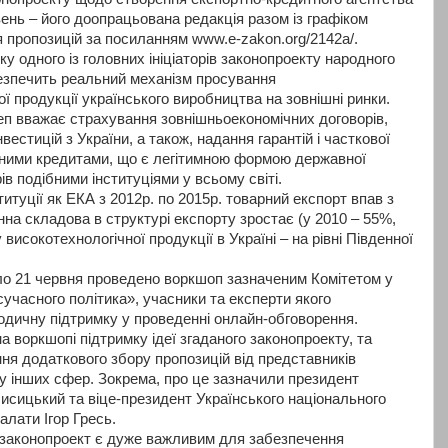
вень – його доопрацьована редакція разом із графіком
 пропозицій за посиланням www.e-zakon.org/2142a/.
ку одного із головних ініціаторів законопроекту народного
езпечить реальний механізм просування
ї продукції українського виробництва на зовнішні ринки.
п вважає страхування зовнішньоекономічних договорів,
вестицій з України, а також, надання гарантій і часткової
ртними кредитами, що є легітимною формою державної
ів подібними інституціями у всьому світі.
ституції як ЕКА з 2012р. по 2015р. товарний експорт впав з
нна складова в структурі експорту зростає (у 2010 – 55%,
 високотехнологічної продукції в Україні – на рівні Південної
ло 21 червня проведено воркшоп зазначеним Комітетом у
сучасного політика», учасники та експерти якого
одичну підтримку у проведенні онлайн-обговорення.
а воркшопі підтримку ідеї згаданого законопроекту, та
ня додаткового збору пропозицій від представників
ду інших сфер. Зокрема, про це зазначили президент
Лисицький та віце-президент Українського національного
алати Ігор Гресь.
й законопроект є дуже важливим для забезпечення