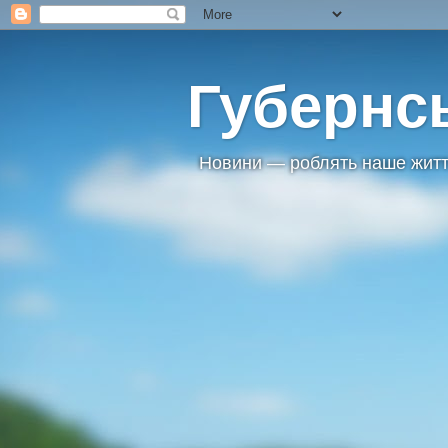
Губернс
Новини — роблять наше житт