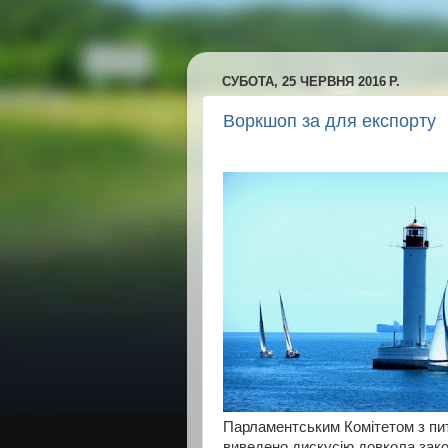
СУБОТА, 25 ЧЕРВНЯ 2016 Р.
Воркшоп за для експорту
Парламентським Комітетом з пит
виведено дискусію довкола зак