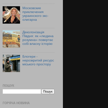
Московские
приключения
украинского экс-
олигарха
Деколонізація
Півдня: як «людина
розумна» повертає
собі власну історію
Блогери -
нерозкритий ресурс
міського простору
ПОШУК
ГОРЯЧА НОВИНА