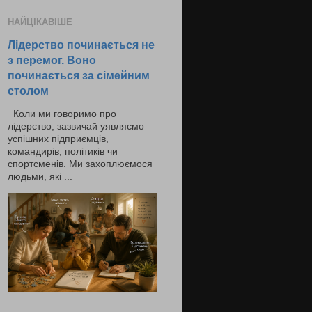
НАЙЦІКАВІШЕ
Лідерство починається не
з перемог. Воно
починається за сімейним
столом
Коли ми говоримо про
лідерство, зазвичай уявляємо
успішних підприємців,
командирів, політиків чи
спортсменів. Ми захоплюємося
людьми, які ...