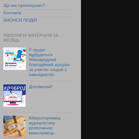
Що ми пропонуємо?
Контакти
АНОНСИ ПОДІЙ
ПОПУЛЯРНІ МАТЕРІАЛИ ЗА
МІСЯЦЬ
У грудні
відбудеться
Міжнародний
благодійний аукціон
за участю людей з
інвалідністю
Допомогай!
Кіберспортивну
журналістику
розпочинає
миколаївець