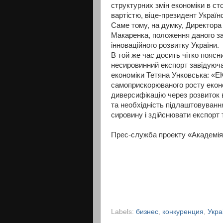
структурних змін економіки в с
вартістю, віце-президент Українс
Саме тому, на думку, Директора 
Макаренка, положення даного за
інноваційного розвитку України.
В той же час досить чітко пояс
несировинний експорт завідуюча
економіки Тетяна Унковська: «ЕК
самоприскорюваного росту еконо
диверсифікацію через розвиток 
та необхідність підлаштовування
сировину і здійснювати експорт
Прес-служба проекту «Академія 
Labels:
бизнес
,
конкуренция
,
Укра