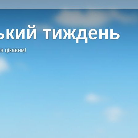
ький тиждень
я цікавим!