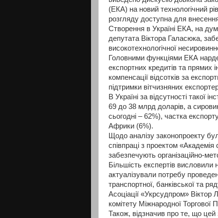
(ЕКА) на новий технологічний рі
розгляду доступна для внесення
Створення в Україні ЕКА, на дум
депутата Віктора Галасюка, заб
високотехнологічної несировинно
Головними функціями ЕКА нарде
експортних кредитів та прямих ін
компенсації відсотків за експо
підтримки вітчизняних експортер
В Україні за відсутності такої ін
69 до 38 млрд доларів, а сирови
сьогодні – 62%), частка експорту
Африки (6%).
Щодо аналізу законопроекту бу
співпраці з проектом «Академія 
забезпечують організаційно-мет
Більшість експертів висловили н
актуалізували потребу проведен
транспортної, банківської та ря
Асоціації «Укрсудпром» Віктор 
комітету Міжнародної Торгової П
Також, відзначив про те, що це