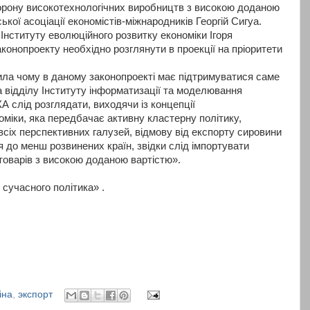
торону високотехнологічних виробництв з високою доданою
ької асоціації економістів-міжнародників Георгій Сигуа.
Інституту еволюційного розвитку економіки Ігоря
конопроекту необхідно розглянути в проекції на пріоритети
нила чому в даному законопроекті має підтримуватися саме
 відділу Інституту інформатизації та моделювання
А слід розглядати, виходячи із концепції
міки, яка передбачає активну кластерну політику,
всіх перспективних галузей, відмову від експорту сировини
 до менш розвинених країн, звідки слід імпортувати
 товарів з високою доданою вартістю».
сучасного політика» .
іна
,
экспорт