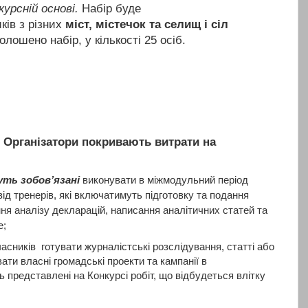
урсній основі.
Набір буде
ків з різних
міст, містечок та селищ і сіл
олошено набір, у кількості 25 осіб.
. Організатори покривають витрати на
уть зобов’язані
виконувати в міжмодульний період
ід тренерів, які включатимуть підготовку та подання
ня аналізу декларацій, написання аналітичних статей та
е;
сників готувати журналістські розслідування, статті або
ти власні громадські проекти та кампанії в
ь представлені на Конкурсі робіт, що відбудеться влітку