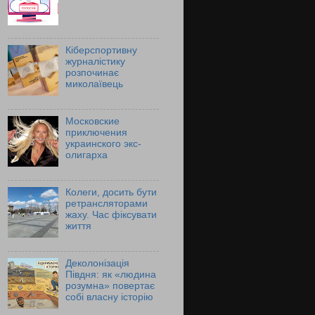
Кіберспортивну
журналістику
розпочинає
миколаївець
Московские
приключения
украинского экс-
олигарха
Колеги, досить бути
ретрансляторами
жаху. Час фіксувати
життя
Деколонізація
Півдня: як «людина
розумна» повертає
собі власну історію