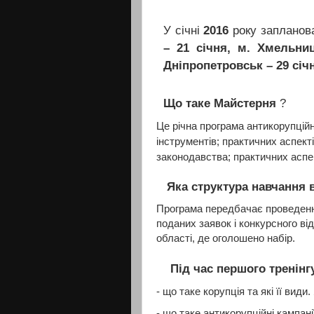
У січні
2016
року запланова
– 21 січня, м. Хмельниц
Дніпропетровськ – 29 січ
Що таке Майстерня
?
Це річна програма антикорупційн
інструментів; практичних аспект
законодавства; практичних аспе
Яка структура навчання в
Програма передбачає проведення 
поданих заявок і конкурсного від
області, де оголошено набір.
Під час першого тренінг
- що таке корупція та які її ви
- що таке антикорупційні кампані