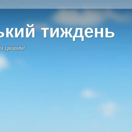
ький тиждень
я цікавим!