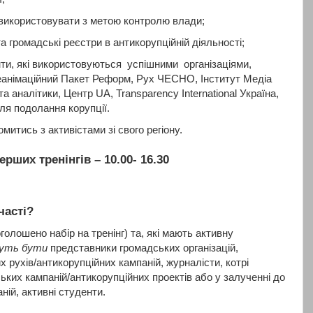
 використовувати з метою контролю влади;
а громадські реєстри в антикорупційній діяльності;
менти, які використовуються успішними організаціями,
еанімаційний Пакет Реформ, Рух ЧЕСНО, Інститут Медіа
а аналітики, Центр UA, Transparency International Україна,
я подолання корупції.
итись з активістами зі свого регіону.
ерших тренінгів –
10.00- 16.30
часті?
оголошено набір на тренінг) та, які мають активну
жуть бути
представники громадських організацій,
 рухів/антикорупційних кампаній, журналісти, котрі
дських кампаній/антикорупційних проектів або у залученні до
ній, активні студенти.