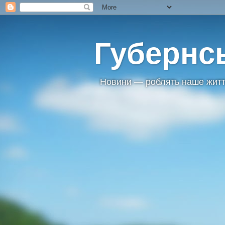
Губернс
Новини — роблять наше житт