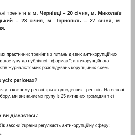
ні тренінги в
м. Чернівці – 20 січня, м. Миколаїв
ький – 23 січня, м. Тернопіль – 27 січня, м.
ня.
их практичних тренінгів з питань дієвих антикорупційних
ів доступу до публічної інформації; антикорупційного
ктів журналістських розслідувань корупційних схем.
 усіх регіонах?
у в кожному регіоні трьох одноденних тренінгів. На основі
бору, ми визначаємо групу із 25 активних громадян тієї
у ви дізнаєтесь:
ди. Як закони України регулюють антикорупційну сферу;
ї;