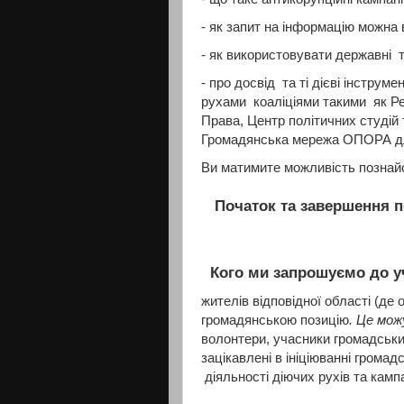
- як запит на інформацію можна
- як використовувати державні т
- про досвід та ті дієві інстру
рухами коаліціями такими як Р
Права, Центр політичних студій т
Громадянська мережа ОПОРА дл
Ви матимите можливість познайом
Початок та завершення п
Кого ми запрошуємо до у
жителів відповідної області (де 
громадянською позицію
. Це мо
волонтери, учасники громадських
зацікавлені в ініціюванні грома
діяльності діючих рухів та кампа