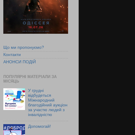
Що ми пропонуємо?
Контакти
АНОНСИ ПОДІЙ
ПОПУЛЯРНІ МАТЕРІАЛИ ЗА
МІСЯЦЬ
У грудні
відбудеться
Міжнародний
благодійний аукціон
за участю людей з
інвалідністю
Допомогай!