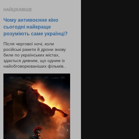
НАЙЦІКАВІШЕ
Чому антивоєнне кіно
сьогодні найкраще
розуміють саме українці?
Після чергової ночі, коли
російські ракети й дрони знову
били по українських містах,
здається дивним, що одним із
найобговорюваніших фільмів...