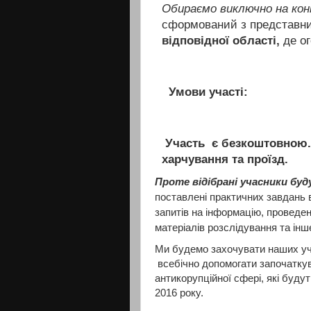
Обираємо виключно на конк
сформований з представни
відповідної області,
де ог
У
мови участі:
Участь є
безкоштовною
харчування та проїзд.
Проте відібрані учасники буд
поставлені практичних завдань в
запитів на інформацію, проведен
матеріалів розслідування та інш
Ми будемо захочувати наших уча
всебічно допомогати започаткува
антикорупційної сфері, які будут
2016 року.