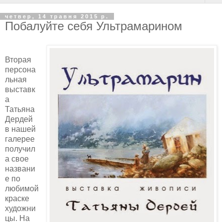
четвер, 14 травня 2015 р.
Побалуйте себя Ультрамарином
Вторая
персона
льная
выставк
а
Татьяна
Дердей
в нашей
галерее
получил
а свое
названи
е по
любимой
краске
художни
цы. На