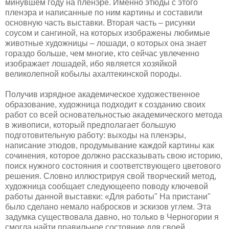
минувшем году на пленэре. Именно этюды с этого
пленэра и написанные по ним картины и составили
основную часть выставки. Вторая часть – рисунки
соусом и сангиной, на которых изображены любимые
животные художницы – лошади, о которых она знает
гораздо больше, чем многие, кто сейчас увлеченно
изображает лошадей, ибо является хозяйкой
великолепной кобылы ахалтекинской породы.
Получив изрядное академическое художественное
образование, художница подходит к созданию своих
работ со всей основательностью академического метода
в живописи, который
предполагает большую
подготовительную работу: выходы на пленэры,
написание этюдов, продумывание каждой картины как
сочинения, которое должно рассказывать свою историю,
поиск нужного состояния и соответствующего цветового
решения. Словно иллюстрируя свой творческий метод,
художница сообщает следующеепо поводу ключевой
работы данной выставки: «Для работы" На пристани"
было сделано немало набросков и эскизов углем. Эта
задумка существовала давно, но только в Черногории я
смогла найти правильное состояние для своей