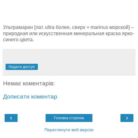
Ультрамарин [лат. ultra более, сверх + marinus морской] –
природная или искусственная минеральная краска ярко-
синего цвета.
Надати доступ
Немає коментарів:
Дописати коментар
‹
›
Головна сторінка
Переглянути веб-версію