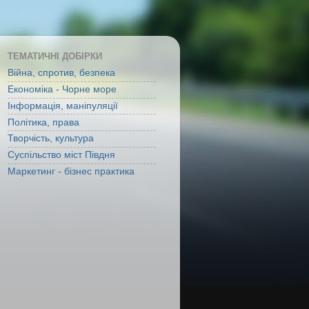
ТЕМАТИЧНІ ДОБІРКИ
Війна, спротив, безпека
Економіка - Чорне море
Інформація, маніпуляції
Політика, права
Творчість, культура
Суспільство міст Півдня
Маркетинг - бізнес практика