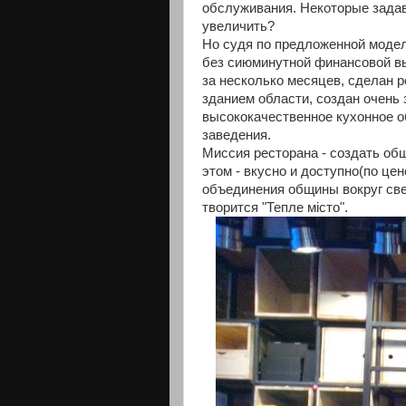
обслуживания. Некоторые задав
увеличить?
Но судя по предложенной модели
без сиюминутной финансовой вы
за несколько месяцев, сделан 
зданием области, создан очень
высококачественное кухонное о
заведения.
Миссия ресторана - создать о
этом - вкусно и доступно(по це
объединения общины вокруг свет
творится "Тепле місто".