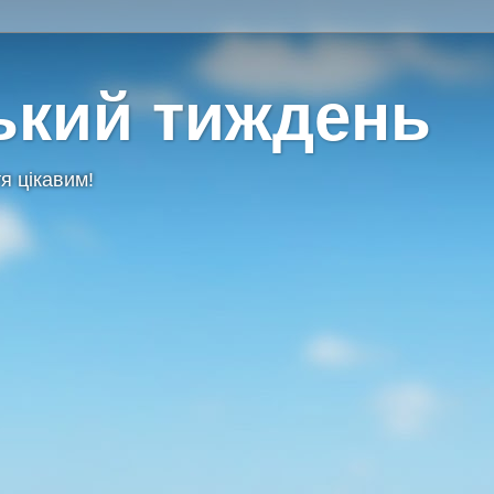
ький тиждень
я цікавим!