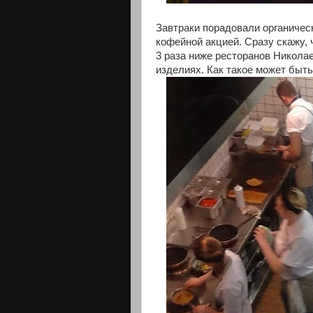
Завтраки порадовали органичес
кофейной акцией. Сразу скажу, 
3 раза ниже ресторанов Никола
изделиях. Как такое может быт