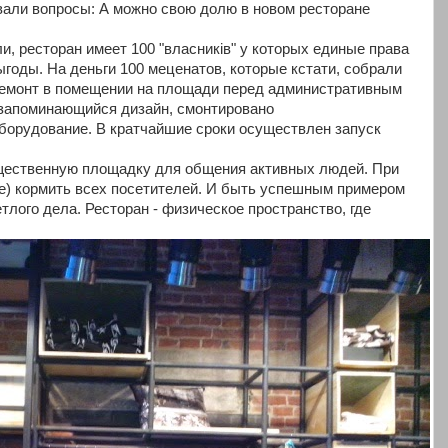
али вопросы: А можно свою долю в новом ресторане
, ресторан имеет 100 "власників" у которых единые права
годы. На деньги 100 меценатов, которые кстати, собрали
ремонт в помещении на площади перед административным
 запоминающийся дизайн, смонтировано
борудование. В кратчайшие сроки осуществлен запуск
бщественную площадку для общения активных людей. При
не) кормить всех посетителей. И быть успешным примером
лого дела. Ресторан - физическое пространство, где