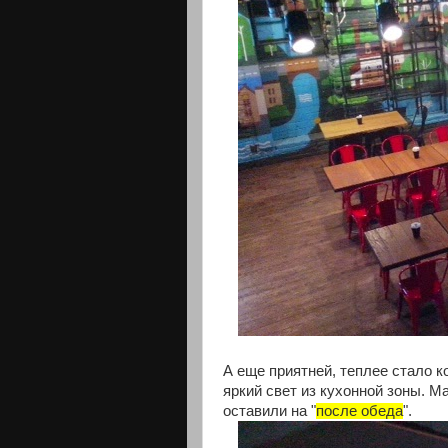
А еще приятней, теплее стало к
яркий свет из кухонной зоны. М
оставили на "
после обеда
".