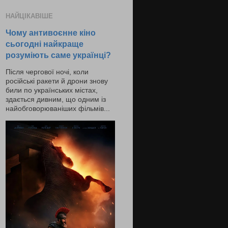
НАЙЦІКАВІШЕ
Чому антивоєнне кіно
сьогодні найкраще
розуміють саме українці?
Після чергової ночі, коли
російські ракети й дрони знову
били по українських містах,
здається дивним, що одним із
найобговорюваніших фільмів...