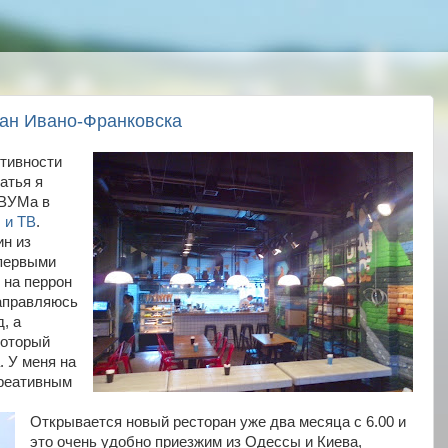
ран Ивано-Франковска
ктивности
атья я
 ВУМа в
 и ТВ
.
ин из
 первыми
 на перрон
направляюсь
, а
который
. У меня на
креативным
Открывается новый ресторан уже два месяца с 6.00 и
это очень удобно приезжим из Одессы и Киева,