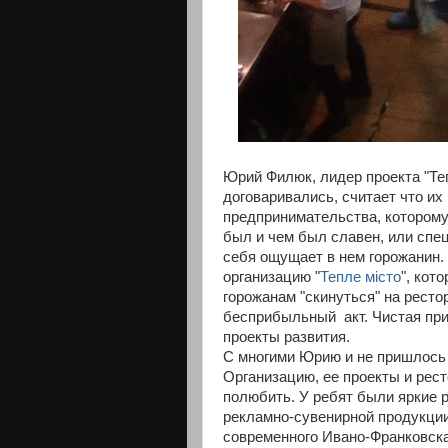
Юрий Филюк, лидер проекта "Теп
договаривались, считает что их
предпринимательства, которому 
был и чем был славен, или спе
себя ощущает в нем горожанин
организацию "
Тепле місто
", кот
горожанам "скинуться" на рестор
бесприбыльный акт. Чистая при
проекты развития.
С многими Юрию и не пришлось 
Организацию, ее проекты и рес
полюбить. У ребят были яркие 
рекламно-сувенирной продукции
современного Ивано-Франковска