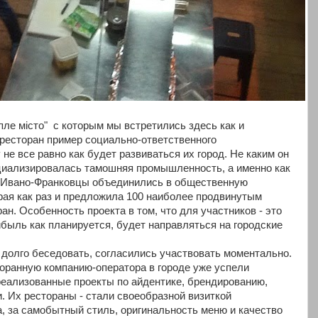
ле місто" с которым мы встретились здесь как и
 ресторан пример социально-ответственного
не все равно как будет развиваться их город. Не каким он
циализировалась тамошняя промышленность, а именно как
. Ивано-Франковцы объединились в общественную
орая как раз и предложила 100 наиболее продвинутым
ан. Особенность проекта в том, что для участников - это
быль как планируется, будет направляться на городские
долго беседовать, согласились участвовать моментально.
торанную компанию-оператора в городе уже успели
реализованные проекты по айдентике, брендированию,
. Их рестораны - стали своеобразной визиткой
, за самобытный стиль, оригинальность меню и качество