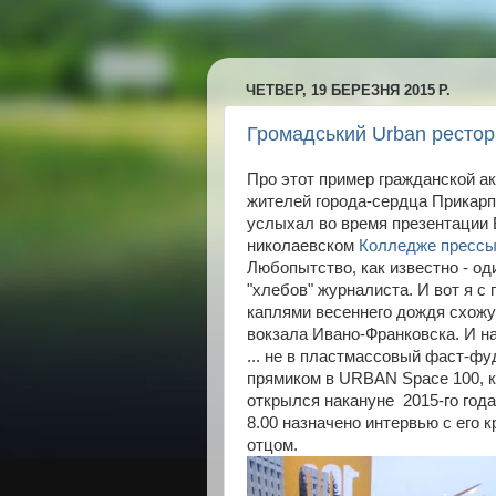
ЧЕТВЕР, 19 БЕРЕЗНЯ 2015 Р.
Громадський Urban ресто
Про этот пример гражданской а
жителей города-сердца Прикарп
услыхал во время презентации
николаевском
Колледже прессы
Любопытство, как известно - од
"хлебов" журналиста. И вот я с
каплями весеннего дождя схожу
вокзала Ивано-Франковска. И 
... не в пластмассовый фаст-фуд
прямиком в URBAN Space 100, 
открылся накануне 2015-го года
8.00 назначено интервью с его 
отцом.