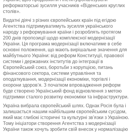
реформаторські зусилля учасників «Віденських круглих
столів».
Видатні діячі з різних європейських країн під егідою
Агентства підтримуватимуть зусилля українського
народу з реформування країни і розроблять протягом
200 днів пропозиції щодо комплексної модернізації
України. Ця програма модернізації включатиме в себе
основні положення, що мають вирішальне значення для
майбутнього України: від реформ Конституції, правової
системи і державних інститутів до інтеграції в
Європейський союз, боротьби з корупцією, питань
фінансового сектора, системи управління та
оподаткування, модернізації економіки, торгівлі і
охорони здоров'я. З початком впровадження реформ
буде створено Український фонд відновлення з метою
підтримки сталого розвитку економіки та інфраструктури.
Україна вибрала європейський шлях. Однак Росія була і
залишається нашим найбільшим європейським сусідом,
який має глибокі історичні та культурні зв'язки з Україною.
Тому ініціатори створення Агентства з модернізації
України також хочуть зробити свій внесок у нормалізацію