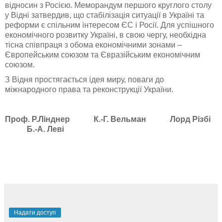
відносин з Росією. Меморандум першого круглого столу
у Відні затвердив, що стабілізація ситуації в Україні та
реформи є спільним інтересом ЄС і Росії. Для успішного
економічного розвитку Україні, в свою чергу, необхідна
тісна співпраця з обома економічними зонами –
Європейським союзом та Євразійським економічним
союзом.
З Відня простягається ідея миру, поваги до
міжнародного права та реконструкції України.
Проф.
Р.Лінднер​
К.-Г. Вельман​
Лорд Різбі​
Б.-А. Леві
Надати доступ