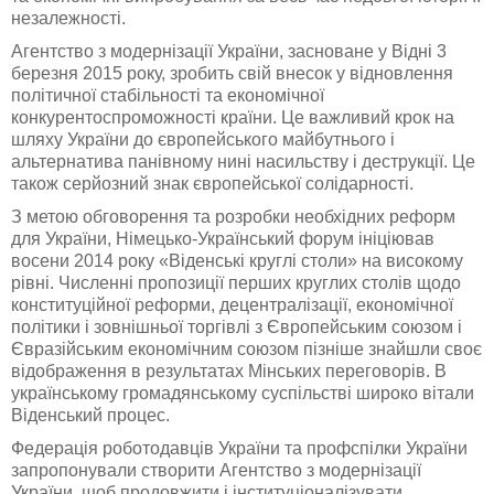
незалежності.
Агентство з модернізації України, засноване у Відні 3
березня 2015 року, зробить свій внесок у відновлення
політичної стабільності та економічної
конкурентоспроможності країни. Це важливий крок на
шляху України до європейського майбутнього і
альтернатива панівному нині насильству і деструкції. Це
також серйозний знак європейської солідарності.
З метою обговорення та розробки необхідних реформ
для України, Німецько-Український форум ініціював
восени 2014 року «Віденські круглі столи» на високому
рівні. Численні пропозиції перших круглих столів щодо
конституційної реформи, децентралізації, економічної
політики і зовнішньої торгівлі з Європейським союзом і
Євразійським економічним союзом пізніше знайшли своє
відображення в результатах Мінських переговорів. В
українському громадянському суспільстві широко вітали
Віденський процес.
Федерація роботодавців України та профспілки України
запропонували створити Агентство з модернізації
України, щоб продовжити і інституціоналізувати