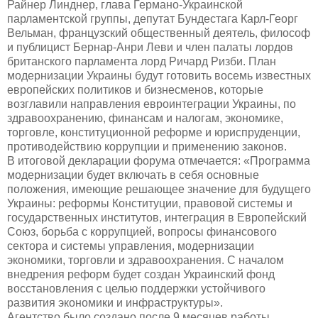
Райнер Линднер,
глава Германо-Украинской
парламентской группы, депутат Бундестага Карл-Георг
Вельман,
французский общественный деятель, философ
и публицист Бернар-Анри Леви и член палаты лордов
британского парламента лорд Ричард Ризби. План
модернизации Украины будут готовить восемь известных
европейских политиков и бизнесменов, которые
возглавили направления евроинтеграции Украины
,
по
здравоохранению, финансам и
налогам, экономике,
торговле,
к
онституционной реформе и юриспруденции,
противодействию коррупции и применению законов.
В итоговой декларации форума отмечается: «Программа
модернизации будет включать в себя основные
положения, имеющие решающее значение для будущего
Украины: реформы Конституции, правовой системы и
государственных институтов, интеграция в Европейский
Союз, борьба с коррупцией, вопросы финансового
сектора и системы управления, модернизации
экономики, торговли и здравоохранения. С началом
внедрения реформ будет создан Украинский фонд
восстановления с целью поддержки устойчивого
развития экономики и инфраструктуры».
Агентство было создано после 9 месяцев работы