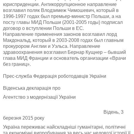
юрисприденции. Антикоррупционное направление
возглавил поляк
Влодзимеж Чимошевич, который в
1996-1997 годах был премьер-министр Польши, а на
посту главы МИД Польши (2001-2005 годы) подписал
договор о вступлении Польши в ЕС.
Направление
применения законов возглавил лорд
Макдональд, который в 2003-2008 годах был главным
прокурором Англии и Уэльса. Направление
здравоохранения возглавил Бернар Кущнер – бывший
глава МИД Франции и основатель организации «Врачи
без границ».
Прес-служба Федерація роботодавців України
Віденська декларація про
Агентство з модернізації України
Відень, 3
березня 2015 року
Україна переживає найскладніші гуманітарні, політичні
та економічні випробування за весь час недовгої історії її