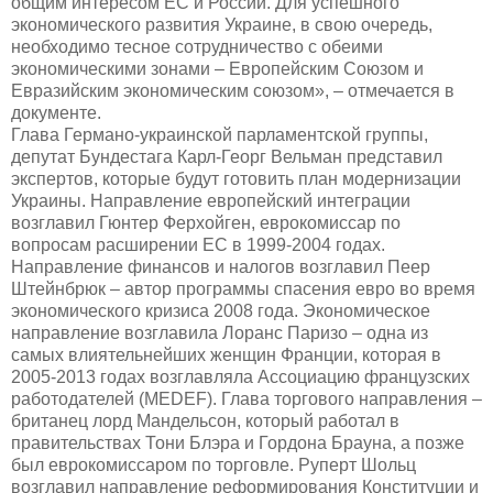
общим интересом ЕС и России. Для успешного
экономического развития Украине, в свою очередь,
необходимо тесное сотрудничество с обеими
экономическими зонами – Европейским Союзом и
Евразийским экономическим союзом»,
– отмечается
в
документе.
Глава Германо-украинской парламентской группы,
депутат Бундестага Карл-Георг Вельман
представил
экспертов, которые будут готовить план модернизации
Украины. Направление европейский интеграции
возглавил Гюнтер Ферхойген, еврокомиссар по
вопросам расширении ЕС в 1999-2004 годах.
Направление финансов и налогов возглавил Пеер
Штейнбрюк – автор программы спасения евро во время
экономического кризиса 2008 г
ода. Экономическое
направление возглавила Лоранс Паризо – одна из
самых влиятельнейших женщин Франции, которая в
2005-2013 годах возглавляла Ассоциацию французских
работодателей (
MEDEF
). Глава торгового направления –
британец лорд Мандельсон, который работал в
правительствах Тони Блэра и Гордона Брауна, а позже
был еврокомиссаром по торговле. Руперт Шольц
возглавил направление реформирования Конституции и