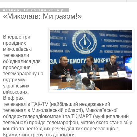
четвер, 10 квітня 2014 р.
«Миколаїв: Ми разом!»
Вперше три
провідних
миколаївські
телеканали
об’єдналися для
проведення
телемарафону на
підтримку
українських
військових.
В ефірах
телеканалів ТАК-TV (найбільший недержавний
телеканал в Миколаївській області), Миколаївської
облдержтелерадіокомпанії та ТК МАРТ (муніципальний
телеканал) пройде телемарафон, метою якого стане збір
коштів та необхідних речей для тих переселенців з
Криму, якіпотребують допомоги.