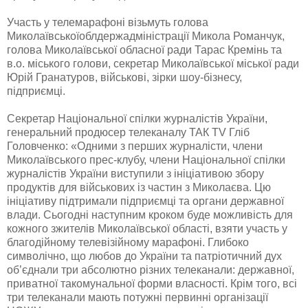
Участь у телемарафоні візьмуть голова
Миколаївськоїоблдержадміністрації Микола Романчук,
голова Миколаївської обласної ради Тарас Кремінь та
в.о. міського голови, секретар Миколаївської міської ради
Юрій Гранатуров, військові, зірки шоу-бізнесу,
підприємці.
Секретар Національної спілки журналістів України,
генеральний продюсер телеканалу ТАК TV Гліб
Головченко: «Одними з перших журналісти, члени
Миколаївського прес-клубу, члени Національної спілки
журналістів України виступили з ініціативою збору
продуктів для
військових із частин з Миколаєва. Цю
ініціативу підтримали підприємці та органи державної
влади. Сьогодні наступним кроком буде можливість для
кожного зжителів Миколаївської області, взяти участь у
благодійному телевізійному марафоні. Глибоко
символічно, що любов до України та патріотичний дух
об’єднали три абсолютно різних телеканали: державної,
приватної такомунальної форми власності. Крім того, всі
три телеканали мають потужні первинні організації