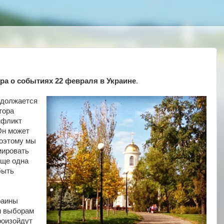
ра о событиях 22 февраля в Украине
.
одолжается
тора
нфликт
Он может
Поэтому мы
мировать
еще одна
быть
раины
м выборам
роизойдут