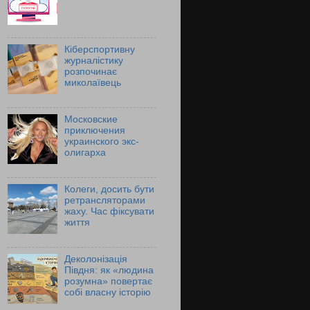
Кіберспортивну
журналістику
розпочинає
миколаївець
Московские
приключения
украинского экс-
олигарха
Колеги, досить бути
ретрансляторами
жаху. Час фіксувати
життя
Деколонізація
Півдня: як «людина
розумна» повертає
собі власну історію