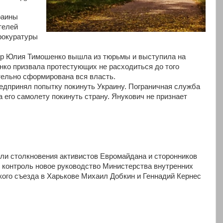
раины
телей
рокуратуры
тр Юлия Тимошенко вышла из тюрьмы и выступила на
ко призвала протестующих не расходиться до того
тельно сформирована вся власть.
едпринял попытку покинуть Украину. Пограничная служба
 его самолету покинуть страну. Янукович не признает
ли столкновения активистов Евромайдана и сторонников
 контроль новое руководство Министерства внутренних
кого съезда в Харькове Михаил Добкин и Геннадий Кернес