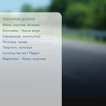
ТЕМАТИЧНІ ДОБІРКИ
Війна, спротив, безпека
Економіка - Чорне море
Інформація, маніпуляції
Політика, права
Творчість, культура
Суспільство міст Півдня
Маркетинг - бізнес практика