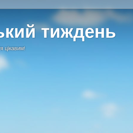
ький тиждень
я цікавим!