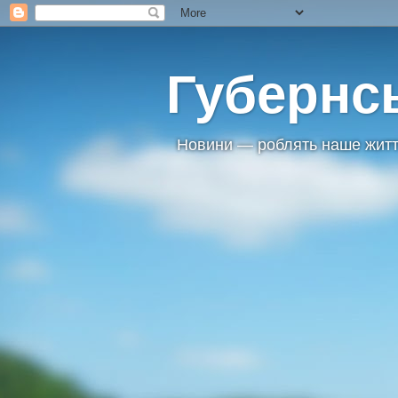
Губернс
Новини — роблять наше житт