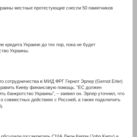
краины местные протестующие снесли 50 памятников
 кредита Украине до тех пор, пока не будет
ство Украины.
о сотрудничества в МИД ФРГ Гернот Эрлер (Gernot Erler)
править Киеву финансовую помощь. "ЕС должен
ть банкротство Украины", – заявил он. Эрлер уточнил, что
о совместных действиях с Россией, а также подключить
д.
 обсудили госсекретарь США Джон Керри (John Kerry) и