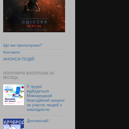
Що ми пропонуємо?
Контакти
АНОНСИ ПОДІЙ
ПОПУЛЯРНІ МАТЕРІАЛИ ЗА
МІСЯЦЬ
У грудні
відбудеться
Міжнародний
благодійний аукціон
за участю людей з
інвалідністю
Допомогай!