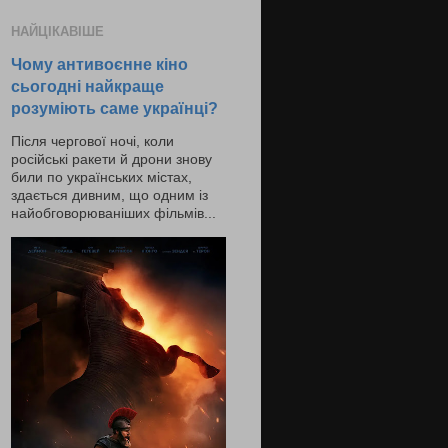
НАЙЦІКАВІШЕ
Чому антивоєнне кіно
сьогодні найкраще
розуміють саме українці?
Після чергової ночі, коли
російські ракети й дрони знову
били по українських містах,
здається дивним, що одним із
найобговорюваніших фільмів...