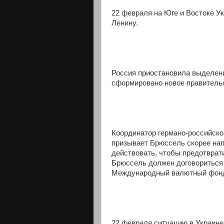
22 февраля на Юге и Востоке У
Ленину.
Россия приостановила выделение
сформировано новое правитель
Координатор германо-российског
призывает Брюссель скорее на
действовать, чтобы предотврати
Брюссель должен договориться 
Международный валютный фон
22 февраля ситуацию в Украине