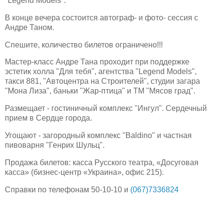
"Legend Models"
.
В конце вечера состоится автограф- и фото- сессия с
Андре Таном
.
Спешите, количество билетов ограничено!!!
Мастер-класс Андре Тана проходит при поддержке
эстетик холла "Для тебя", агентства "Legend Models",
такси 881, "Автоцентра на Строителей", студии загара
"Мона Лиза", баньки "Жар-птица" и ТМ "Мясов град".
Размещает - гостиничный комплекс "Ингул". Сердечный
прием в Сердце города.
Угощают - загородный комплекс "Baldino" и частная
пивоварня "Генрих Шульц".
Продажа билетов: касса Русского театра, «Досуговая
кас
са» (бизнес-центр «Украина», офис
215).
Справки по телефонам
50-10-10 и
(067)7336824