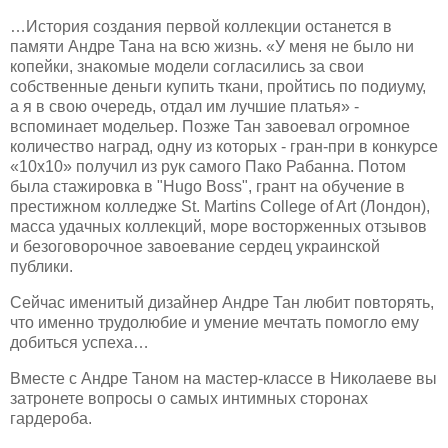
…История создания первой коллекции останется в
памяти Андре Тана на всю жизнь. «У меня
не было ни
копейки, знакомые модели согласились за свои
собственные деньги купить ткани, пройтись по подиуму,
а я в свою очередь, отдал им лучшие платья» -
вспоминает модельер. Позже Тан завоевал огромное
количество наград, одну из ко
торых - гран-при в конкурсе
«10х
10» получил из рук самого Пако Рабанна. Потом
была
стажировка в "Hugo Boss", грант
на обучение в
престижном колледже St
. Martins College of Art (Лондон
),
масса удачных коллекций, море восторженных отзывов
и безоговорочное завоевание сердец украинской
публики.
Сейчас именитый дизайнер Андре Тан любит повторять,
что
именно трудолюбие и умение мечтать помогло ему
добиться успеха…
В
месте с Андре Таном
на мастер-классе в Николаеве
вы
затронете вопрос
ы
о самых интимных сторонах
гардероба.