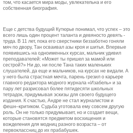
том, что касается мира моды, увлекательна и его
собственная биография.
Еще с детства будущий Кутюрье понимал, что успех – это
всего лишь один процент таланта и девяносто девять -
труда. В 11 лет, пока его сверстники беззаботно гоняли
мяч по двору, Тан осваивал азы кроя и шитья. Впервые
появившись на одноименных курсах, мальчик удивил
преподавателей: «Может ты пришел за мамой или
сестрой?» Ни до, ни после Тана таких маленьких
слушателей, да еще и мальчиков, на курсах не видали. А
у него была страстная мечта, парень грезил о карьере
главного редактора модного журнала «Изабель» и за
пару лет разрисовал более пятидесяти школьных
тетрадок, придумывая эскизы для своего
будущего
издания. К счастью,
А
ндре не стал журналистом и
фешн–
критиком. Судьба уготовала ему совсем другую
роль. Он не только придумыва
ет, но и создает вещи,
которые
становятся предметом восхищения и
вожделения для модниц разного возраста – от
первоклассниц до их прабабушек.