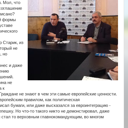
. Мол, что
соглашение
писано?
ой формы
 уставе
ического
 Старик, из
оторый не
, но
знес и даже
рению
ошений.
ина не
а к
Граждане не знают в чем эти самые европейские ценности.
европейским правилом, как политическая
исал бумаги, или даже высказался за евроинтеграцию -
пешку. Но что-то такого никто не демонстировал, даже
 стал то верховным главнокомандующим, во многом