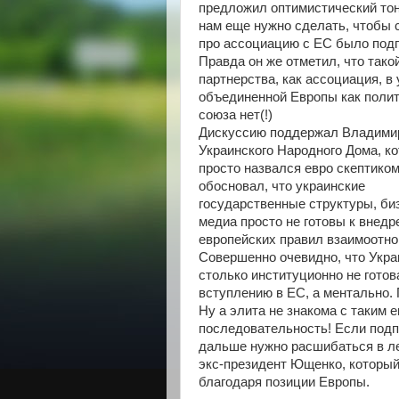
предложил оптимистический тон
нам еще нужно сделать, чтобы 
про ассоциацию с ЕС было под
Правда он же отметил, что так
партнерства, как ассоциация, в
объединенной Европы как полит
союза нет(!)
Дискуссию поддержал Владимир
Украинского Народного Дома, к
просто назвался евро скептиком
обосновал, что украинские
государственные структуры, би
медиа просто не готовы к внед
европейских правил взаимоотн
Совершенно очевидно, что Укра
столько институционно не готов
вступлению в ЕС, а ментально. 
Ну а элита не знакома с таким 
последовательность! Если подп
дальше нужно расшибаться в ле
экс-президент Ющенко, который
благодаря позиции Европы.