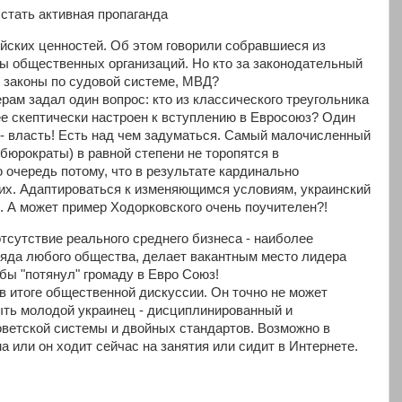
стать активная пропаганда
ских ценностей. Об этом говорили собравшиеся из
ы общественных организаций. Но кто за законодательный
 законы по судовой системе, МВД?
ам задал один вопрос: кто из классического треугольника
е скептически настроен к вступлению в Евросоюз? Один
 - власть! Есть над чем задуматься. Самый малочисленный
бюрократы) в равной степени не торопятся в
 очередь потому, что в результате кардинально
их. Адаптироваться к изменяющимся условиям, украинский
. А может пример Ходорковского очень поучителен?!
отсутствие реального среднего бизнеса - наиболее
ряда любого общества, делает вакантным место лидера
бы "потянул" громаду в Евро Союз!
в итоге общественной дискуссии. Он точно не может
быть молодой украинец - дисциплинированный и
ветской системы и двойных стандартов. Возможно в
а или он ходит сейчас на занятия или сидит в Интернете.