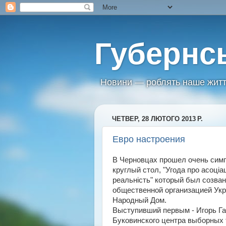
Губернс
Новини — роблять наше житт
ЧЕТВЕР, 28 ЛЮТОГО 2013 Р.
Евро настроения
В Черновцах прошел очень сим
круглый стол, "Угода про асоцiа
реальнiсть" который был созва
общественной организацией Ук
Народный Дом.
Выступивший первым - Игорь Га
Буковинского центра выборных 