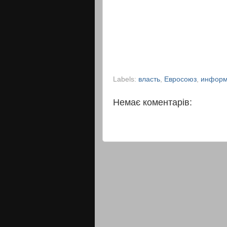
Labels:
власть
,
Евросоюз
,
информ
Немає коментарів: