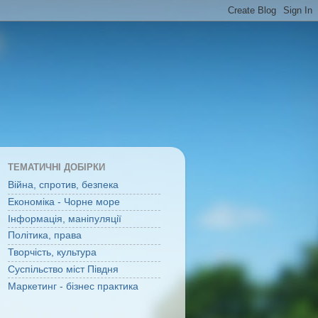
ТЕМАТИЧНІ ДОБІРКИ
Війна, спротив, безпека
Економіка - Чорне море
Інформація, маніпуляції
Політика, права
Творчість, культура
Суспільство міст Півдня
Маркетинг - бізнес практика