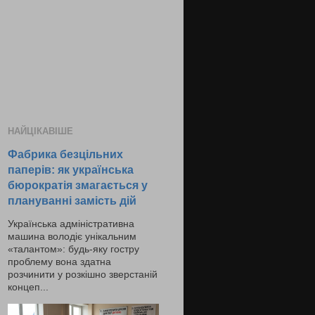
НАЙЦІКАВІШЕ
Фабрика безцільних
паперів: як українська
бюрократія змагається у
плануванні замість дій
Українська адміністративна
машина володіє унікальним
«талантом»: будь-яку гостру
проблему вона здатна
розчинити у розкішно зверстаній
концеп...