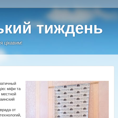
ький тиждень
я цікавим!
патичный
цiю: мiфи та
н местной
раинский
врада от
технологий,