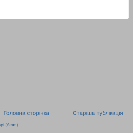
Головна сторінка
Старіша публікація
рі (Atom)