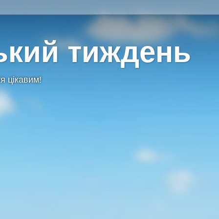
ький тиждень
я цікавим!