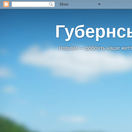
Губернс
Новини — роблять наше житт