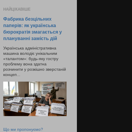
НАЙЦІКАВІШЕ
Фабрика безцільних
паперів: як українська
бюрократія змагається у
плануванні замість дій
Українська адміністративна
машина володіє унікальним
«талантом»: будь-яку гостру
проблему вона здатна
розчинити у розкішно зверстаній
концеп...
Що ми пропонуємо?