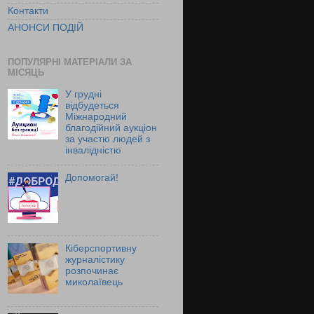
Контакти
АНОНСИ ПОДІЙ
ПОПУЛЯРНІ МАТЕРІАЛИ ЗА
МІСЯЦЬ
У грудні
відбудеться
Міжнародний
благодійний аукціон
за участю людей з
інвалідністю
Допомогай!
Кіберспортивну
журналістику
розпочинає
миколаївець