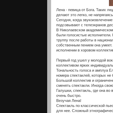
Лена - певица от Бога. Таких л
делают это легко, не напрягаяс
Сегодня, когда звукоизвлечени
подсовывают с телеэкранов дес
В Николаевском академическом 
были голосистые исполнители. 
труппу после работы в национал
собственным пением она умеет. 
исполнении в хоровом коллекти
Первый год ушел у молодой вок
коллективом ярких индивидуал
Тональность голоса и амплуа Е
номера спектаклей, которых не 
Большой коллектив и ограничен
сменять спектакли. Иногда свою
Галушки, спектакль, где она во 
очень быстро.
Везучая Лена!
Спектакль по классической пье
для нее. Сложный этнографичес