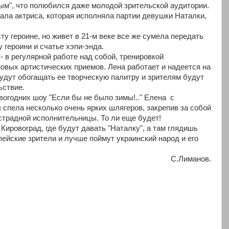
м", что полюбился даже молодой зрительской аудитории.
ала актриса, которая исполняла партии девушки Наталки,
ту героине, но живет в 21-м веке все же сумела передать
 героини и счатье хэпи-энда.
- в регулярной работе над собой, тренировкой
новых артистических приемов. Лена работает и надеется на
удут обогащать ее творческую палитру и зрителям будут
ьствие.
вогодних шоу "Если бы не было зимы!.." Елена с
спела несколько очень ярких шлягеров, закрепив за собой
традной исполнительницы. То ли еще будет!
 Кировоград, где будут давать "Наталку", а там глядишь
ейские зрители и лучше поймут украинский народ и его
С.Лиманов.