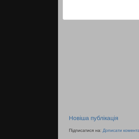
Новіша публікація
Підписатися на:
Дописати комента