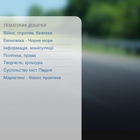
ТЕМАТИЧНІ ДОБІРКИ
Війна, спротив, безпека
Економіка - Чорне море
Інформація, маніпуляції
Політика, права
Творчість, культура
Суспільство міст Півдня
Маркетинг - бізнес практика