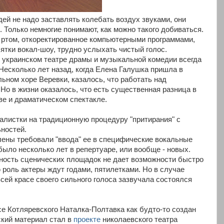
юдей не надо заставлять колебать воздух звуками, они
ь. Только немногие понимают, как можно такого добиваться.
е ртом, откоректированное компьютерными программами,
ятки вокал-шоу, трудно услыхать чистый голос.
украинском театре драмы и музыкальной комедии всегда
Несколько лет назад, когда Елена Галушка пришла в
ьном хоре Веревки, казалось, что работать над
Но в жизни оказалось, что есть существенная разница в
ве и драматическом спектакле.
алистки на традиционную процедуру "притирания" с
ьностей.
лены требовали "ввода" ее в специфические вокальные
было несколько лет в репертуаре, или вообще - новых.
ность сценических площадок не дает возможности быстро
 роль актеры ждут годами, пятилетками. Но в случае
всей красе своего сильного голоса зазвучала состоялся
се Котляревского Наталка-Полтавка как будто-то создан
кий материал стал в
проекте
николаевского театра