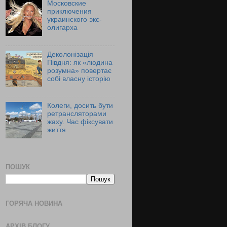
Московские
приключения
украинского экс-
олигарха
Деколонізація
Півдня: як «людина
розумна» повертає
собі власну історію
Колеги, досить бути
ретрансляторами
жаху. Час фіксувати
життя
ПОШУК
ГОРЯЧА НОВИНА
АРХІВ БЛОГУ