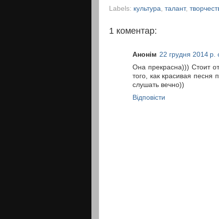
Labels:
культура
,
талант
,
творчест
1 коментар:
Анонім
22 грудня 2014 р. 
Она прекрасна))) Стоит о
того, как красивая песня
слушать вечно))
Відповісти