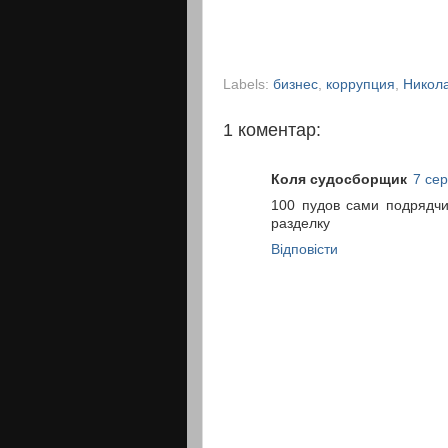
Labels:
бизнес
,
коррупция
,
Никол
1 коментар:
Коля судосборщик
7 сер
100 пудов сами подрядчи
разделку
Відповісти