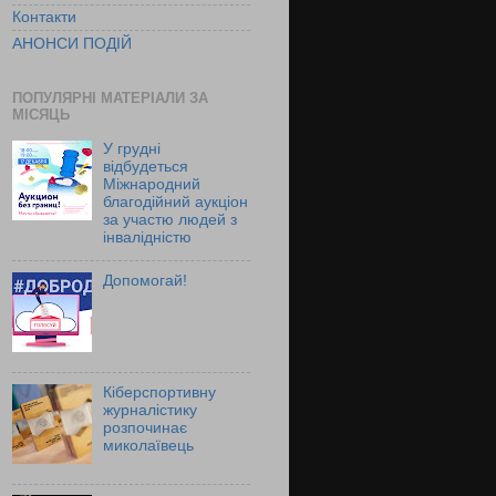
Контакти
АНОНСИ ПОДІЙ
ПОПУЛЯРНІ МАТЕРІАЛИ ЗА
МІСЯЦЬ
У грудні
відбудеться
Міжнародний
благодійний аукціон
за участю людей з
інвалідністю
Допомогай!
Кіберспортивну
журналістику
розпочинає
миколаївець