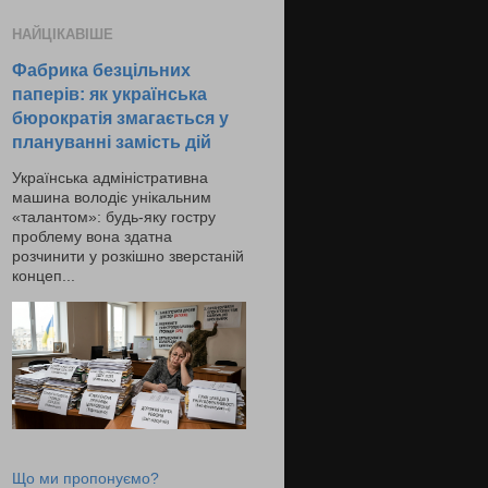
НАЙЦІКАВІШЕ
Фабрика безцільних
паперів: як українська
бюрократія змагається у
плануванні замість дій
Українська адміністративна
машина володіє унікальним
«талантом»: будь-яку гостру
проблему вона здатна
розчинити у розкішно зверстаній
концеп...
Що ми пропонуємо?