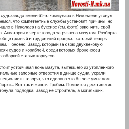
 судозавода имени 61-го коммунара в Николаеве утонул
емся, что компетентные службы установят причины, но
ришло в Николаев на буксире (см. фото) закончить свой
а. Акватория в черте города загрязнена мазутом. Разборка
ообще грязный и трудоемкий процесс, который теперь
ам. Нонсенс. Завод, который за свою двухвековую
ысяч судов и кораблей, среди которых броненосец
разборкой старых корпусов!
тоит устойчивая вонь мазута, вытекшего из утопленного
ециальные запорные отверстия в днище судна, украли
специалисты говорят, что сделано это было с умыслом,
орки... Вот так и живем. Гробим. Помнится десятилетие
утонула подлодка. Завод не строитель, а могильщик.