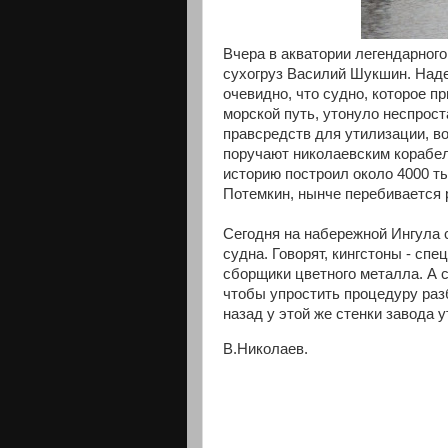
Вчера в акватории легендарного
сухогруз Василий Шукшин. Наде
очевидно, что судно, которое п
морской путь, утонуло неспрост
правсредств для утилизации, в
поручают николаевским корабел
историю построил около 4000 т
Потемкин, нынче перебивается 
Сегодня на набережной Ингула с
судна. Говорят, кингстоны - сп
сборщики цветного металла. А 
чтобы упростить процедуру разб
назад у этой же стенки завода 
В.Николаев.