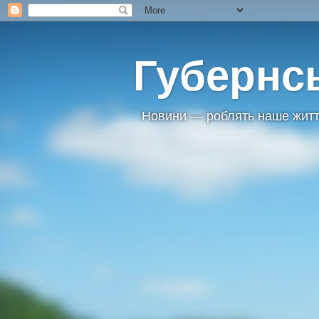
Губернс
Новини — роблять наше житт