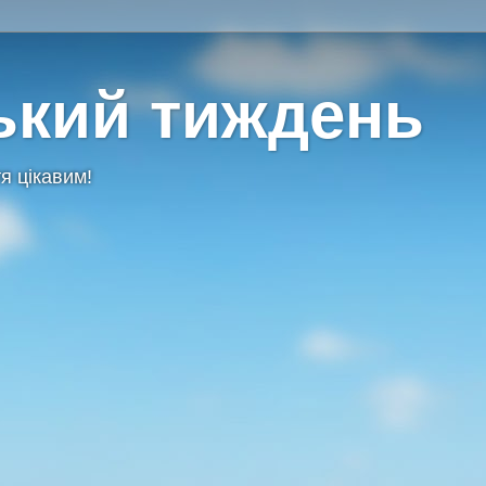
ький тиждень
я цікавим!