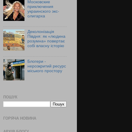
Московские
приключения
украинского экс-
олигарха
Деколонізація
Півдня: як «людина
розумна» повертає
собі власну історію
Блогери -
нерозкритий ресурс
міського простору
ПОШУК
ГОРЯЧА НОВИНА
АРХІВ БЛОГУ