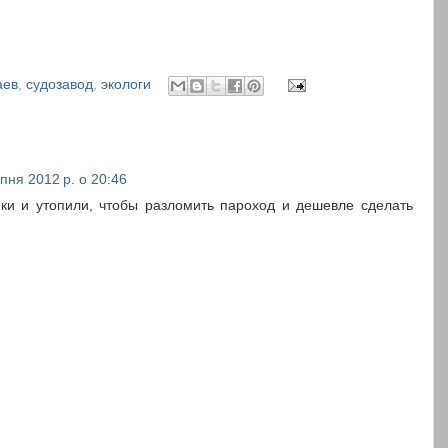
аев
,
судозавод
,
экологи
пня 2012 р. о 20:46
ки и утопили, чтобы разломить пароход и дешевле сделать