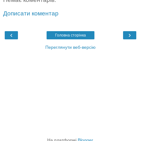
Дописати коментар
‹
›
Головна сторінка
Переглянути веб-версію
На платформі
Blogger
.