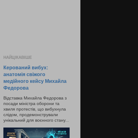
НАЙЦІКАВІШЕ
Керований вибух:
анатомія свіжого
медійного кейсу Михайла
Федорова
Відставка Михайла Федорова з
посади міністра оборони та
хвиля протестів, що вибухнула
слідом, продемонстрували
унікальний для воєнного стану...