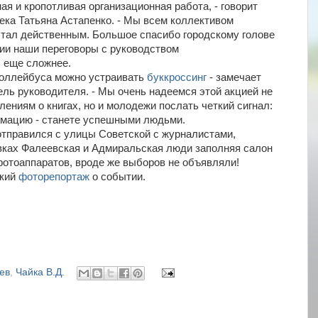
ая и кропотливая организационная работа, - говорит
ека Татьяна Астапенко. - Мы всем коллективом
 стал действенным. Большое спасибо городскому голове
ции наши переговоры с руководством
 еще сложнее.
роллейбуса можно устраивать
буккроссинг
- замечает
ель руководителя. - Мы очень надеемся этой акцией не
ениям о книгах, но и молодежи послать четкий сигнал:
рмацию - станете успешными людьми.
тправился с улицы Советской с журналистами,
вках Фалеевская и Адмиральская люди заполняя салон
фотоаппаратов, вроде же выборов не объявляли!
ркий
фоторепортаж
о событии.
ев
,
Чайка В.Д.