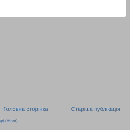
Головна сторінка
Старіша публікація
рі (Atom)