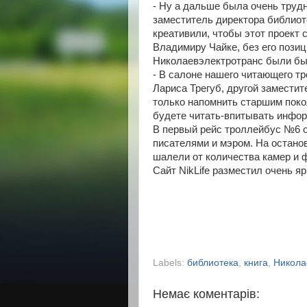
- Ну а дальше была очень трудн
заместитель директора библиот
креативили, чтобы этот проект
Владимиру Чайке, без его пози
Николаевэлектротранс были бы
- В салоне нашего читающего т
Лариса Трегуб, другой заместит
только напомнить старшим покол
будете читать-впитывать инфо
В первый рейс троллейбус №6 о
писателями и мэром. На остано
шалели от количества камер и 
Сайт NikLife разместил очень я
Labels:
библиотека
,
книга
,
Никола
Немає коментарів: