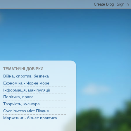
ТЕМАТИЧНІ ДОБІРКИ
Війна, спротив, безпека
Економіка - Чорне море
Інформація, маніпуляції
Політика, права
Творчість, культура
Суспільство міст Півдня
Маркетинг - бізнес практика