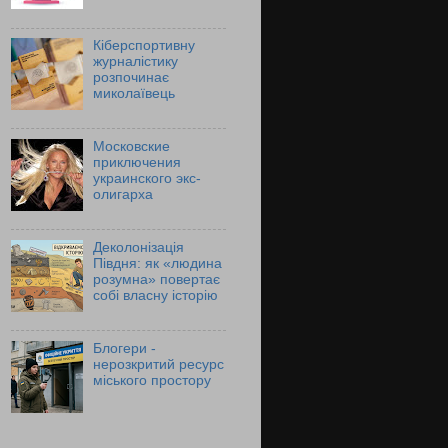
Кіберспортивну
журналістику
розпочинає
миколаївець
Московские
приключения
украинского экс-
олигарха
Деколонізація
Півдня: як «людина
розумна» повертає
собі власну історію
Блогери -
нерозкритий ресурс
міського простору