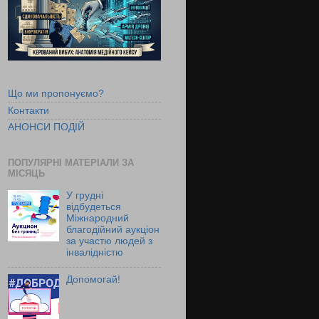
Що ми пропонуємо?
Контакти
АНОНСИ ПОДІЙ
ПОПУЛЯРНІ МАТЕРІАЛИ ЗА
МІСЯЦЬ
У грудні
відбудеться
Міжнародний
благодійний аукціон
за участю людей з
інвалідністю
Допомогай!