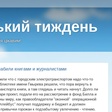
ький тиждень
я цікавим!
набили книгами и журналистами
или что с городским электротранспортом надо что-то
блиотеке имени Гмырева решили, что пора вернуть в
анспорта книги, а там глядишь и читать начнут. Долго ли
ари проект, подали его на рассмотрение в фонд Билла и
ны миру, как правообладатели "оконной" операционной
ллейбус" получил поддержку и бюджет и должен
привычки горожан к подзабытому увлечению - чтению.