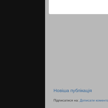
Новіша публікація
Підписатися на:
Дописати комента