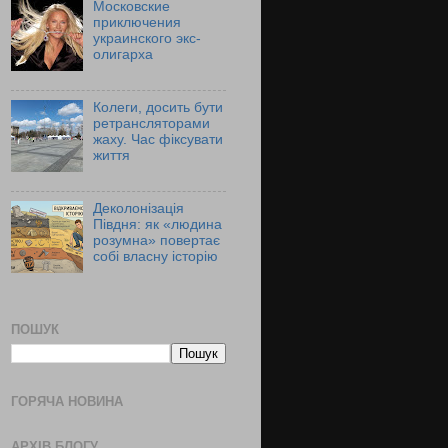
Московские
приключения
украинского экс-
олигарха
Колеги, досить бути
ретрансляторами
жаху. Час фіксувати
життя
Деколонізація
Півдня: як «людина
розумна» повертає
собі власну історію
ПОШУК
ГОРЯЧА НОВИНА
АРХІВ БЛОГУ