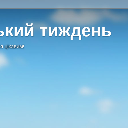
ький тиждень
я цікавим!