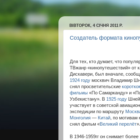
ВІВТОРОК, 4 СІЧНЯ 2011 Р.
Создатель формата киноп
Для тех, кто думает, что попул
ТВжанр «кинопутешествий» от 
Дискавери, был вначале, сообщ
1924 году
москвич Владимир Ш
снял просветительские
коротко
фильмы
«По Самарканду» и «П
Узбекистану». В
1925 году
Шней
участвует в советской авиацио
экспедиции по маршруту
Москв
Монголия
—
Китай
, по мотивам 
снял фильм «
Великий перелёт
»
В 1946-1959гг он снимает более