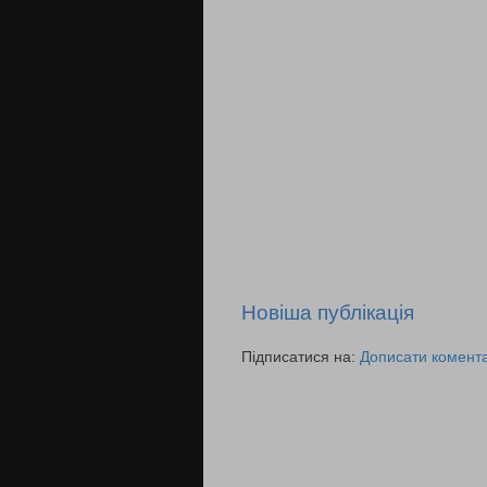
Новіша публікація
Підписатися на:
Дописати комента