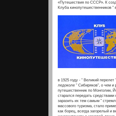
«Путешествия по СССР». К соз
Клуба кинопутешественников " 
в 1925 году - " Великий перелет
ледоколе " Сибиряков", о чем и 
путешественник по Монголии, Й
старался передать средствами
заразить их тем самым " стремл
массового туризма, стало прим
как борец, всегда загорелый и 