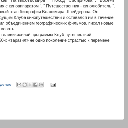
 как " На высотах мира ", " Поход " Сибирякова ", " Восемь
ия с киноаппаратом ", " Путешественник - кинолюбитель ".
новый этап биографии Владимира Шнейдерова. Он
дущим Клуба кинопутешествий и оставался им в течение
дил объединением географических фильмов, писал новые
вовать.
о телевизионной программы Клуб путешествий
60-х «заразил» не одно поколение страстью к перемене
идение