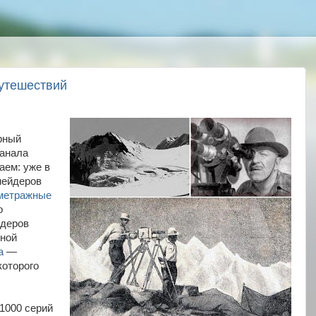
утешествий
ярный
канала
аем: уже в
нейдеров
метражные
о
деров
нной
а
—
которого
.
 1000 серий