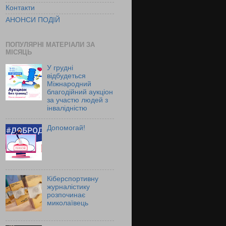
Контакти
АНОНСИ ПОДІЙ
ПОПУЛЯРНІ МАТЕРІАЛИ ЗА
МІСЯЦЬ
У грудні
відбудеться
Міжнародний
благодійний аукціон
за участю людей з
інвалідністю
Допомогай!
Кіберспортивну
журналістику
розпочинає
миколаївець