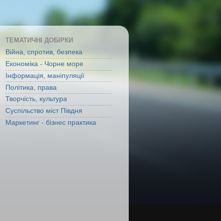
ТЕМАТИЧНІ ДОБІРКИ
Війна, спротив, безпека
Економіка - Чорне море
Інформація, маніпуляції
Політика, права
Творчість, культура
Суспільство міст Півдня
Маркетинг - бізнес практика