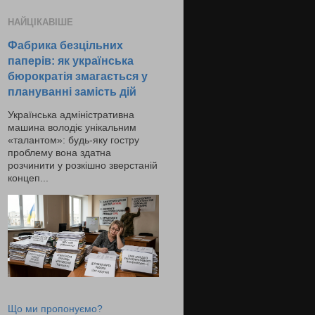
НАЙЦІКАВІШЕ
Фабрика безцільних
паперів: як українська
бюрократія змагається у
плануванні замість дій
Українська адміністративна
машина володіє унікальним
«талантом»: будь-яку гостру
проблему вона здатна
розчинити у розкішно зверстаній
концеп...
Що ми пропонуємо?