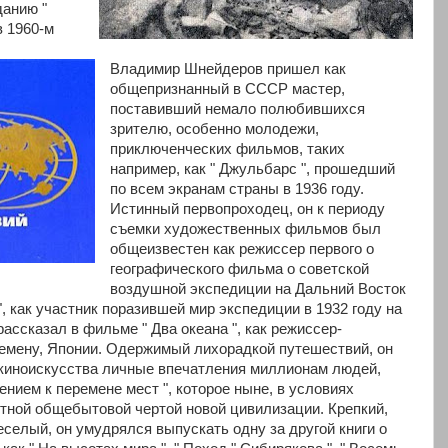
данию "
в 1960-м
Владимир Шнейдеров пришел как
общепризнанный в СССР мастер,
поставивший немало полюбившихся
зрителю, особенно молодежи,
приключенческих фильмов, таких
например, как " Джульбарс ", прошедший
по всем экранам страны в 1936 году.
Истинный первопроходец, он к периоду
съемки художественных фильмов был
общеизвестен как режиссер первого о
географического фильма о советской
воздушной экспедиции на Дальний Восток
 ", как участник поразившей мир экспедиции в 1932 году на
рассказал в фильме " Два океана ", как режиссер-
емену, Японии. Одержимый лихорадкой путешествий, он
 киноискусства личные впечатления миллионам людей,
ением к перемене мест ", которое ныне, в условиях
етной общебытовой чертой новой цивилизации. Крепкий,
веселый, он умудрялся выпускать одну за другой книги о