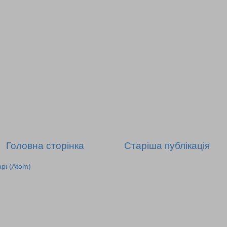
Головна сторінка
Старіша публікація
рі (Atom)