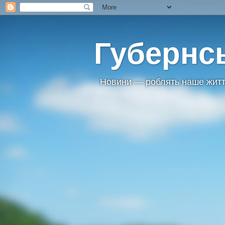
Губернс
Новини — роблять наше житт