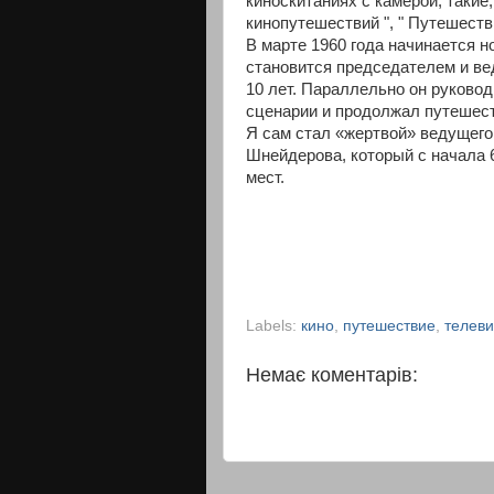
киноскитаниях с камерой, такие,
кинопутешествий ", " Путешеств
В марте 1960 года начинается 
становится председателем и ве
10 лет. Параллельно он руково
сценарии и продолжал путешест
Я сам стал «жертвой» ведущег
Шнейдерова, который с начала 
мест.
Labels:
кино
,
путешествие
,
телев
Немає коментарів: