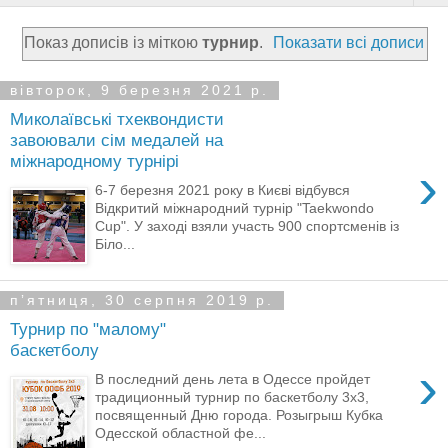
Показ дописів із міткою
турнир
.
Показати всі дописи
вівторок, 9 березня 2021 р.
Миколаївські тхеквондисти
завоювали сім медалей на
міжнародному турнірі
›
6-7 березня 2021 року в Києві відбувся
Відкритий міжнародний турнір "Taekwondo
Cup". У заході взяли участь 900 спортсменів із
Біло...
пʼятниця, 30 серпня 2019 р.
Турнир по "малому"
баскетболу
›
В последний день лета в Одессе пройдет
традиционный турнир по баскетболу 3х3,
посвященный Дню города. Розыгрыш Кубка
Одесской областной фе...