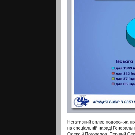
Негативний вплив подорожчання
на спеціальній нараді Генераль
Олексій Погорелов, Перший Секр