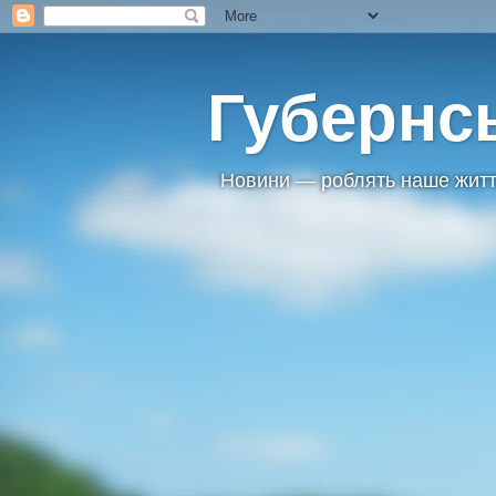
Губернс
Новини — роблять наше житт