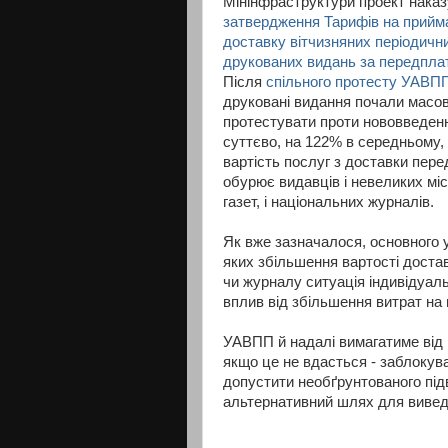
Мінінфраструктури проект наказ
затвердження Тарифів на прийм
доставку вітчизняних періодичн
друкованих видань за передпла
Після
спільного протесту УАВ
друковані видання почали масо
протестувати проти нововведенн
суттєво, на 122% в середньому,
вартість послуг з доставки пер
обурює видавців і невеликих мі
газет, і національних журналів.
Як вже зазначалося, основного у
яких збільшення вартості доста
чи журналу ситуація індивідуал
вплив від збільшення витрат на п
УАВПП й надалі вимагатиме від 
якщо це не вдасться - заблокува
допустити необґрунтованого під
альтернативний шлях для вивед