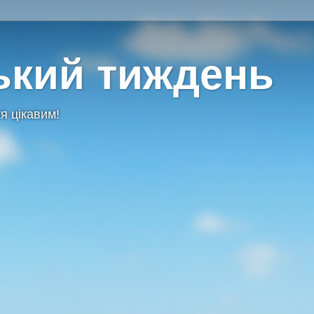
ький тиждень
я цікавим!