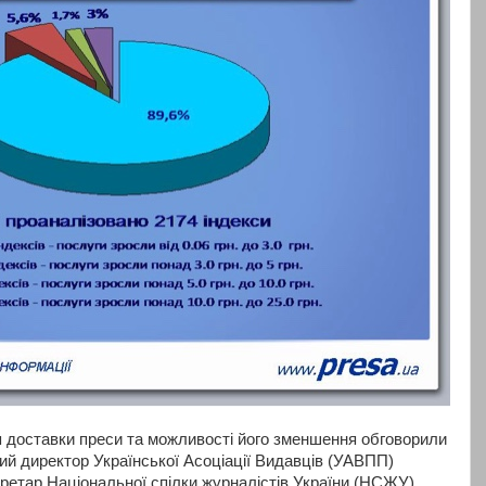
 доставки преси та можливості його зменшення обговорили
ний директор Української Асоціації Видавців (УАВПП)
етар Національної спілки журналістів України (НСЖУ)