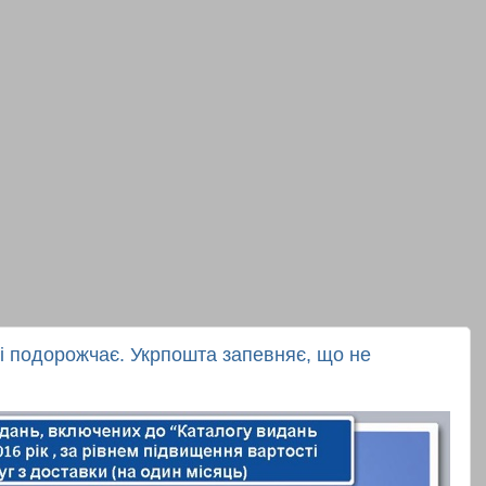
і подорожчає. Укрпошта запевняє, що не