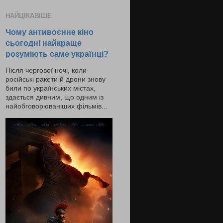
НАЙЦІКАВІШЕ
Чому антивоєнне кіно
сьогодні найкраще
розуміють саме українці?
Після чергової ночі, коли
російські ракети й дрони знову
били по українських містах,
здається дивним, що одним із
найобговорюваніших фільмів...