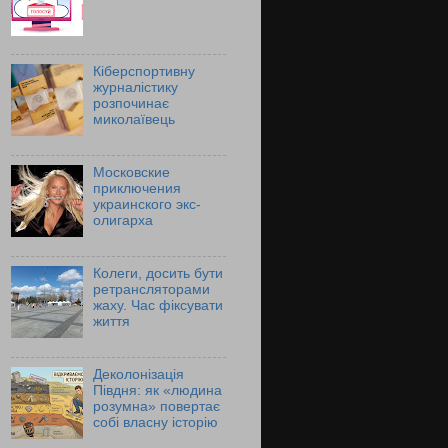
Кіберспортивну
журналістику
розпочинає
миколаївець
Московские
приключения
украинского экс-
олигарха
Колеги, досить бути
ретрансляторами
жаху. Час фіксувати
життя
Деколонізація
Півдня: як «людина
розумна» повертає
собі власну історію