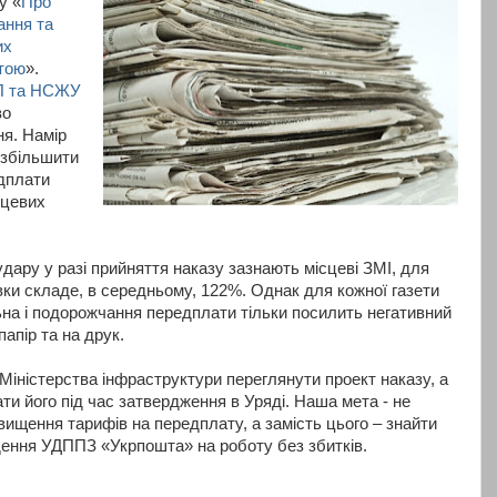
у «
Про
ання та
их
тою
».
ПП та НСЖУ
во
я. Намір
 збільшити
едплати
сцевих
дару у разі прийняття наказу зазнають місцеві ЗМІ, для
вки складе, в середньому, 122%. Однак для кожної газети
ьна і подорожчання передплати тільки посилить негативний
апір та на друк.
Міністерства інфраструктури переглянути проект наказу, а
ти його під час затвердження в Уряді. Наша мета - не
вищення тарифів на передплату, а замість цього – знайти
ення УДППЗ «Укрпошта» на роботу без збитків.