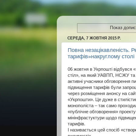
Показ дописі
СЕРЕДА, 7 ЖОВТНЯ 2015 Р.
Повна незацікавленість. 
тарифів»накруглому столі 
06 жовтня в Укрпошті відбувся 
стіл», на який УАВПП, НСЖУ та 
активні учасники обговорення п
підвищення тарифів були запр
через розміщення анонсу на сай
«Укрпошти». Це дуже в стилісти
монополіста – так само проходи
«публічне обговорення» проекту
мінінфрастуктури щодо підвище
тарифів.
І називається цей спосіб «створ
видимості».