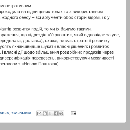
емонстративним.
 проходила на підвищених тонах та з використанням
одного сенсу – всі аргументи обох сторін відомі, і є у
антів розвитку подій, то ми їх бачимо такими.
раження, що підрозділ «Укрпошти», який відповідає за усе,
ередплата, доставка), схоже, не має стратегії розвитку
мусять якнайшвидше шукати власні рішення: і розвиток
 і власні дії щодо збільшення роздрібних продажів через
 диверсифікація перевезень, використовуючи можливості
ереговори з «Новою Поштою»).
раина
,
экономика