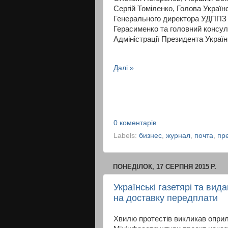
Сергій Томіленко, Голова Українс
Генерального директора УДППЗ 
Герасименко та головний консул
Адміністрації Президента Украї
Далі »
0 коментарів
Labels:
бизнес
,
журнал
,
почта
,
пр
ПОНЕДІЛОК, 17 СЕРПНЯ 2015 Р.
Українські газетярі та ви
на доставку передплати
Хвилю протестів викликав опри