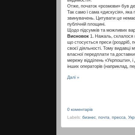
Отже, початок «розмови» був д
Так само і сама «дискусія», яка
звинувачень. Цитувати це немає ж
публічній площині.
Щодо підсумків та можливих варі
Висновок
1. Нажаль, склалося в
що стосується преси (роздріб, п
своєї діяльності. Тому видавці 
власної передплати та доставки,
мережу відділень «Укрпошти», і
інших операторів (наприклад, п
Далі »
0 коментарів
Labels:
бизнес
,
почта
,
пресса
,
Ук