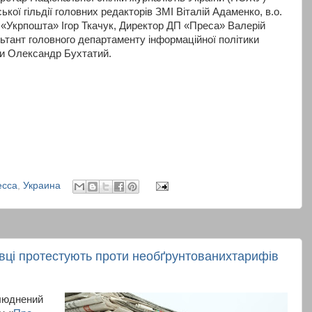
ької гільдії головних редакторів ЗМІ Віталій Адаменко, в.о.
«Укрпошта» Ігор Ткачук, Директор ДП «Преса» Валерій
ьтант головного департаменту інформаційної політики
ни Олександр Бухтатий.
есса
,
Украина
давці протестують проти необґрунтованихтарифів
люднений