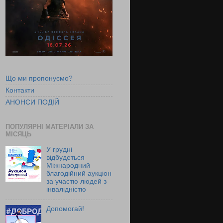
Що ми пропонуємо?
Контакти
АНОНСИ ПОДІЙ
ПОПУЛЯРНІ МАТЕРІАЛИ ЗА
МІСЯЦЬ
У грудні
відбудеться
Міжнародний
благодійний аукціон
за участю людей з
інвалідністю
Допомогай!