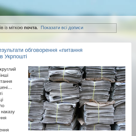
в із міткою
почта
.
Показати всі дописи
Результати обговорення «питання
в Укрпошті
«круглий
інші
итання
ошені…
ті
ці
ло
 наказу
ння
ення