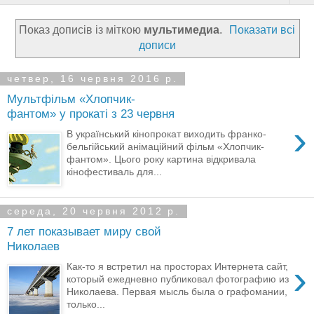
Показ дописів із міткою
мультимедиа
.
Показати всі
дописи
четвер, 16 червня 2016 р.
Мультфільм «Хлопчик-
фантом» у прокаті з 23 червня
›
В український кінопрокат виходить франко-
бельгійський анімаційний фільм «Хлопчик-
фантом». Цього року картина відкривала
кінофестиваль для...
середа, 20 червня 2012 р.
7 лет показывает миру свой
Николаев
›
Как-то я встретил на просторах Интернета сайт,
который ежедневно публиковал фотографию из
Николаева. Первая мысль была о графомании,
только...