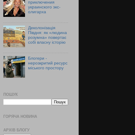
приключения
украинского экс-
олигарха
Деколонізація
Півдня: як «людина
розумна» повертає
собі власну історію
Блогери -
нерозкритий ресурс
міського простору
ПОШУК
ГОРЯЧА НОВИНА
АРХІВ БЛОГУ