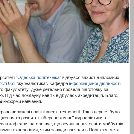
ситеті "
Одеська політехніка
" відбувся захист дипломних
ості 061
"журналістика". Кафедра
інформаційної діяльності
го факультету дуже ретельно провела підготовку за
. Під час локдауну навіть відбулась акредитація. Благо,
лайн-форми навчання.
аво виражені новітні високі технології. Так в перше було
ження та розвиток кіберспортивної журналістики в
дувач кафедри, наголошує, що осучаснення освіти майбутніх
окими технологіями, яким завжди навчали в Політеху, мета