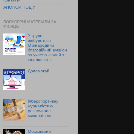
Контакти
АНОНСИ ПОДІЙ
ПОПУЛЯРНІ МАТЕРІАЛИ ЗА
МІСЯЦЬ
У грудні
відбудеться
Міжнародний
благодійний аукціон
за участю людей з
інвалідністю
Допомогай!
Кіберспортивну
журналістику
розпочинає
миколаївець
Московские