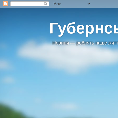
Губернс
Новини — роблять наше житт