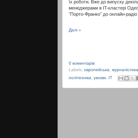
їх роботи. Вже до випуску декіл
менеджерами в IT-кластері Одеси
"Порто-Франко" до онлайн-радіо 
Далі »
0 коментарів
Labels:
європейська
,
журналістик
політехніка
,
умови
,
IT