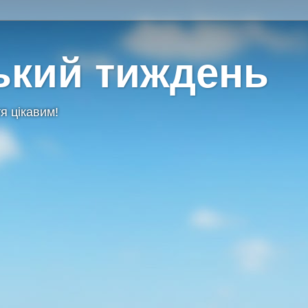
ький тиждень
я цікавим!