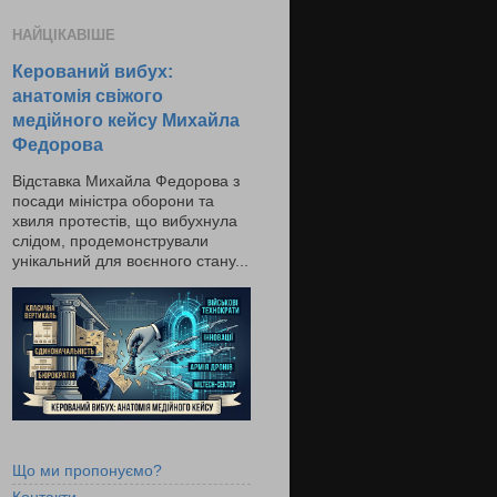
НАЙЦІКАВІШЕ
Керований вибух:
анатомія свіжого
медійного кейсу Михайла
Федорова
Відставка Михайла Федорова з
посади міністра оборони та
хвиля протестів, що вибухнула
слідом, продемонстрували
унікальний для воєнного стану...
Що ми пропонуємо?