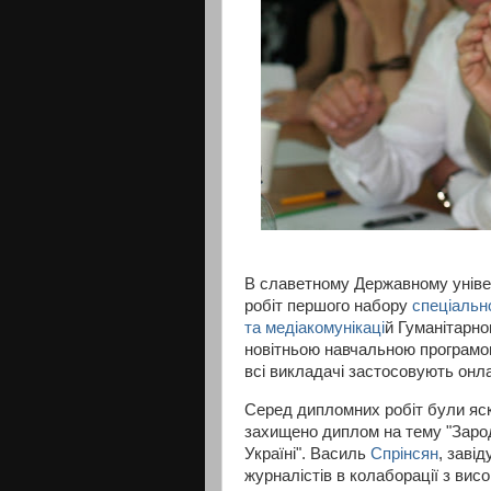
В славетному Державному універ
робіт першого набору
спеціальн
та медіакомунікаці
й Гуманітарно
новітньою навчальною програмою
всі викладачі застосовують он
Серед дипломних робіт були яскр
захищено диплом на тему "Зарод
Україні". Василь
Спрінсян
, заві
журналістів в колаборації з вис