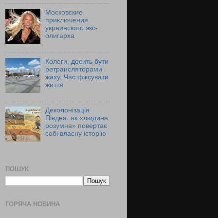
Московские
приключения
украинского экс-
олигарха
Колеги, досить бути
ретрансляторами
жаху. Час фіксувати
життя
Деколонізація
Півдня: як «людина
розумна» повертає
собі власну історію
ПОШУК
ГОРЯЧА НОВИНА