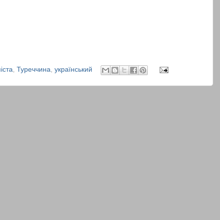
іста
,
Туреччина
,
український