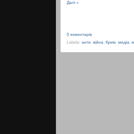
Далі »
0 коментарів
Labels:
анти
,
війна
,
Крим
,
медіа
,
м