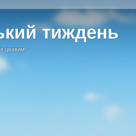
ький тиждень
я цікавим!