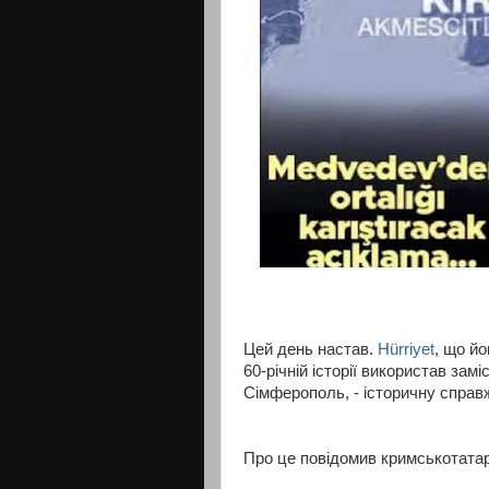
​​Цей день настав.
Hürriyet
, що й
60-річній історії використав зам
Сімферополь, - історичну справ
Про це повідомив кримськотата