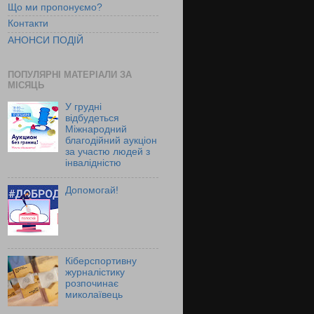
Що ми пропонуємо?
Контакти
АНОНСИ ПОДІЙ
ПОПУЛЯРНІ МАТЕРІАЛИ ЗА
МІСЯЦЬ
У грудні
відбудеться
Міжнародний
благодійний аукціон
за участю людей з
інвалідністю
Допомогай!
Кіберспортивну
журналістику
розпочинає
миколаївець