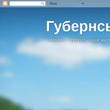
Губернс
Новини — роблять наше житт