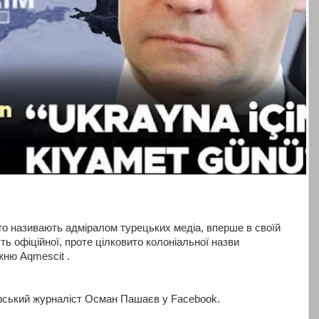
ого називають адміралом турецьких медіа, вперше в своїй
ість офіційної, проте цілковито колоніальної назви
жню Aqmescit .
рський журналіст Осман Пашаєв у Facebook.