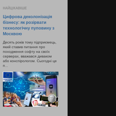
НАЙЦІКАВІШЕ
Цифрова деколонізація
бізнесу: як розірвати
технологічну пуповину з
Москвою
Десять років тому підприємець,
який ставив питання про
походження софту на своїх
серверах, вважався диваком
або конспірологом. Сьогодні це
п...