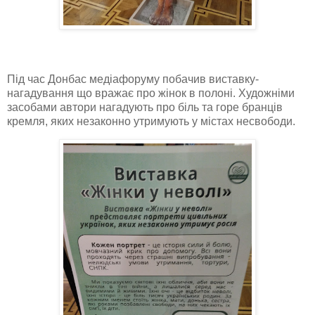
Під час Донбас медіафоруму побачив виставку-
нагадування що вражає про жінок в полоні. Художніми
засобами автори нагадують про біль та горе бранців
кремля, яких незаконно утримують у містах несвободи.