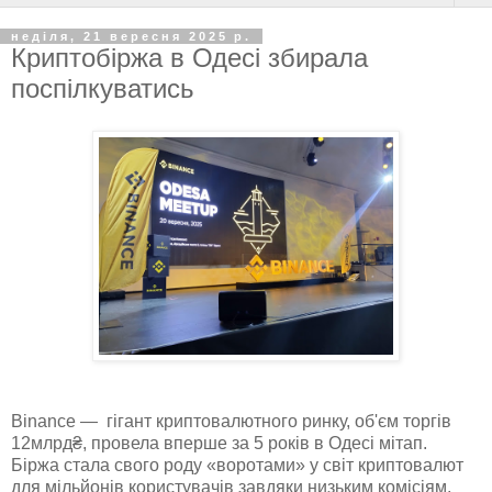
неділя, 21 вересня 2025 р.
Криптобіржа в Одесі збирала
поспілкуватись
Binance — гігант криптовалютного ринку, об'єм торгів
12млрд₴, провела вперше за 5 років в Одесі мітап.
Біржа стала свого роду «воротами» у світ криптовалют
для мільйонів користувачів завдяки низьким комісіям,