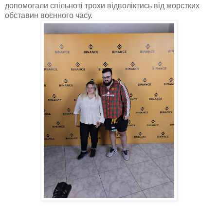
допомогали спільноті трохи відволіктись від жорстких
обставин воєнного часу.