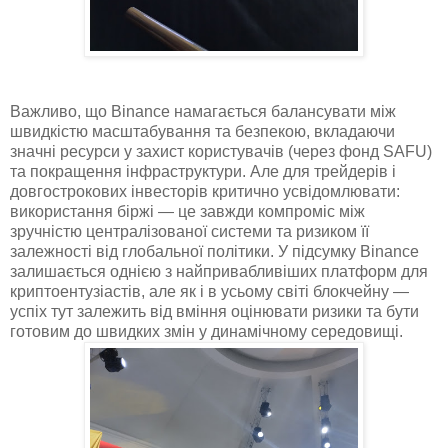
Важливо, що Binance намагається балансувати між
швидкістю масштабування та безпекою, вкладаючи
значні ресурси у захист користувачів (через фонд SAFU)
та покращення інфраструктури. Але для трейдерів і
довгострокових інвесторів критично усвідомлювати:
використання біржі — це завжди компроміс між
зручністю централізованої системи та ризиком її
залежності від глобальної політики. У підсумку Binance
залишається однією з найпривабливіших платформ для
криптоентузіастів, але як і в усьому світі блокчейну —
успіх тут залежить від вміння оцінювати ризики та бути
готовим до швидких змін у динамічному середовищі.