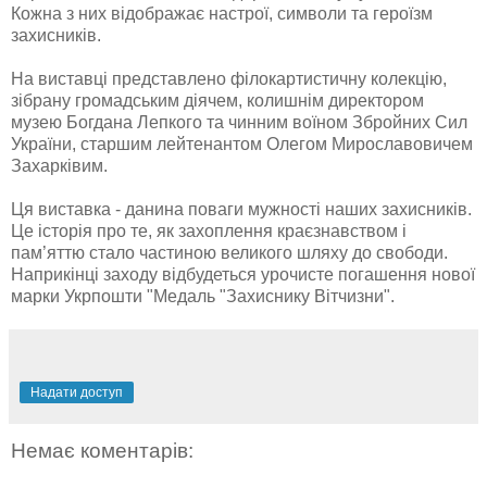
Кожна з них відображає настрої, символи та героїзм
захисників.
На виставці представлено філокартистичну колекцію,
зібрану громадським діячем, колишнім директором
музею Богдана Лепкого та чинним воїном Збройних Сил
України, старшим лейтенантом Олегом Мирославовичем
Захарківим.
Ця виставка - данина поваги мужності наших захисників.
Це історія про те, як захоплення краєзнавством і
пам’яттю стало частиною великого шляху до свободи.
Наприкінці заходу відбудеться урочисте погашення нової
марки Укрпошти "Медаль "Захиснику Вітчизни".
Надати доступ
Немає коментарів: