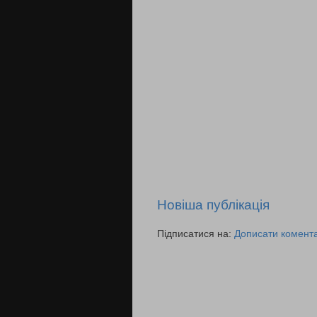
Новіша публікація
Підписатися на:
Дописати комента