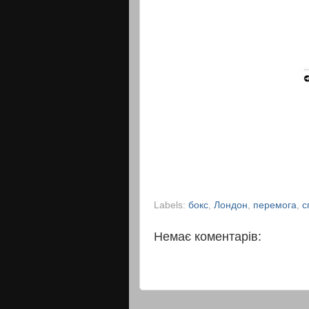
Labels:
бокс
,
Лондон
,
перемога
,
с
Немає коментарів: