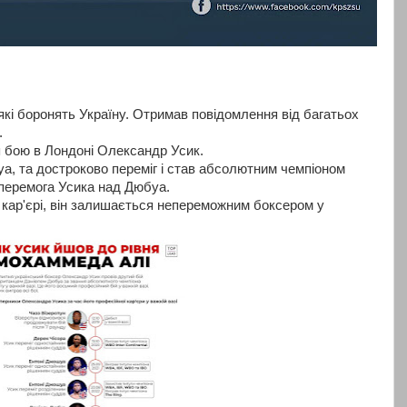
які боронять Україну. Отримав повідомлення від багатьох
.
ля бою в Лондоні Олександр Усик.
а, та достроково переміг і став абсолютним чемпіоном
а перемога Усика над Дюбуа.
в кар'єрі, він залишається непереможним боксером у