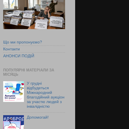
Що ми пропонуємо?
Контакти
АНОНСИ ПОДІЙ
ПОПУЛЯРНІ МАТЕРІАЛИ ЗА
МІСЯЦЬ
У грудні
відбудеться
Міжнародний
благодійний аукціон
за участю людей з
інвалідністю
Допомогай!