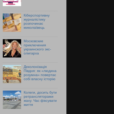
Кіберспортивну
журналістику
розпочинає
миколаївець
Московские
приключения
украинского экс-
олигарха
Деколонізація
Півдня: як «людина
розумна» повертає
собі власну історію
Колеги, досить бути
ретрансляторами
жаху. Час фіксувати
життя