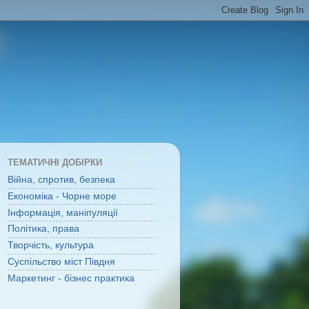
ТЕМАТИЧНІ ДОБІРКИ
Війна, спротив, безпека
Економіка - Чорне море
Інформація, маніпуляції
Політика, права
Творчість, культура
Суспільство міст Півдня
Маркетинг - бізнес практика