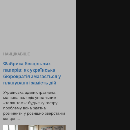
НАЙЦІКАВІШЕ
Фабрика безцільних
паперів: як українська
бюрократія змагається у
плануванні замість дій
Українська адміністративна
машина володіє унікальним
«талантом»: будь-яку гостру
проблему вона здатна
розчинити у розкішно зверстаній
концеп...