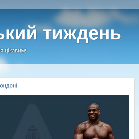
ький тиждень
я цікавим!
Лондоні