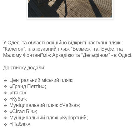
У Одесі та області офіційно відкриті наступні пляжі:
“Калетон”, інклюзивний пляж “Безмеж” та “Буфет на
Малому Фонтані”між Аркадією та “Дельфіном” - в Одесі.
До списку додали:
🔸 Центральний міський пляж;
🔸 «Гранд Петтін»;
🔸 «Ітака»;
🔸 «Куба»;
🔸 Муніципальний пляж «Чайка»;
🔸 «Сігал Біч»;
🔸 Муніципальний пляж «Курортний;
🔸 «Паблік».