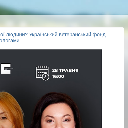
кої людини? Український ветеранський фонд
хологами