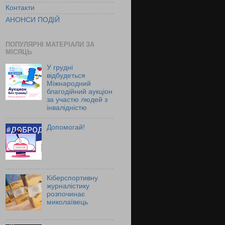
Контакти
АНОНСИ ПОДІЙ
ПОПУЛЯРНІ МАТЕРІАЛИ ЗА
МІСЯЦЬ
У грудні
відбудеться
Міжнародний
благодійний аукціон
за участю людей з
інвалідністю
Допомогай!
Кіберспортивну
журналістику
розпочинає
миколаївець