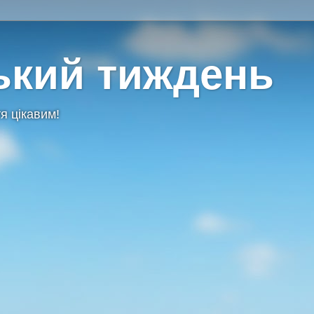
ький тиждень
я цікавим!