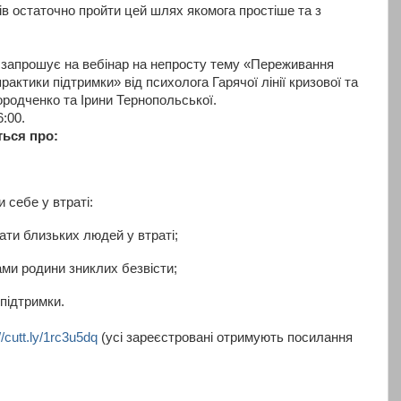
ів остаточно пройти цей шлях якомога простіше та з
 запрошує на вебінар на непросту тему «Переживання
практики підтримки» від психолога Гарячої лінії кризової та
родченко та Ірини Тернопольської.
:00.
ться про:
 себе у втраті:
ти близьких людей у ​​втраті;
ми родини зниклих безвісти;
 підтримки.
//cutt.ly/1rc3u5dq
(усі зареєстровані отримують посилання