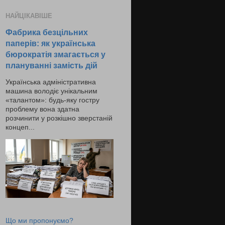
НАЙЦІКАВІШЕ
Фабрика безцільних
паперів: як українська
бюрократія змагається у
плануванні замість дій
Українська адміністративна
машина володіє унікальним
«талантом»: будь-яку гостру
проблему вона здатна
розчинити у розкішно зверстаній
концеп...
Що ми пропонуємо?