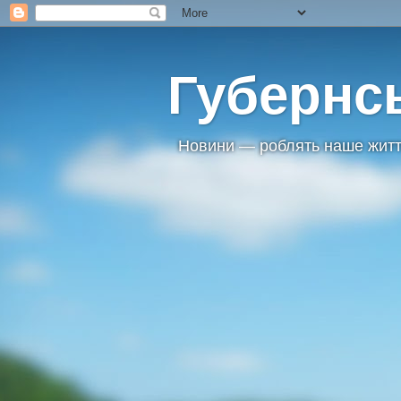
Губернс
Новини — роблять наше житт