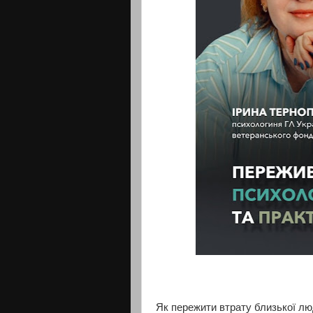
Як пережити втрату близької лю