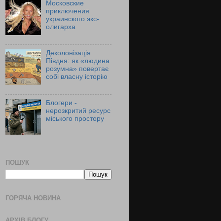
Московские
приключения
украинского экс-
олигарха
Деколонізація
Півдня: як «людина
розумна» повертає
собі власну історію
Блогери -
нерозкритий ресурс
міського простору
ПОШУК
ГОРЯЧА НОВИНА
АРХІВ БЛОГУ