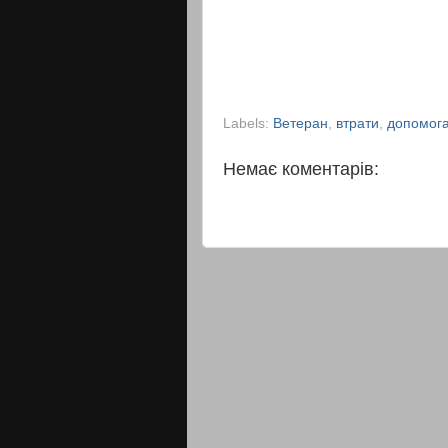
Labels:
Ветеран
,
втрати
,
допомог
Немає коментарів: