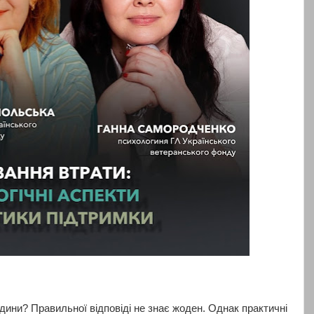
дини? Правильної відповіді не знає жоден. Однак практичні