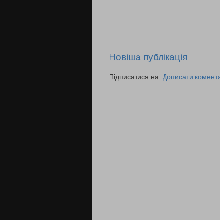
Новіша публікація
Підписатися на:
Дописати комента