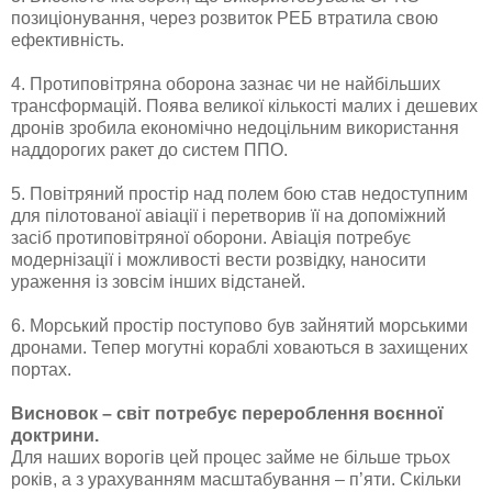
позиціонування, через розвиток РЕБ втратила свою
ефективність.
4. Протиповітряна оборона зазнає чи не найбільших
трансформацій. Поява великої кількості малих і дешевих
дронів зробила економічно недоцільним використання
наддорогих ракет до систем ППО.
5. Повітряний простір над полем бою став недоступним
для пілотованої авіації і перетворив її на допоміжний
засіб протиповітряної оборони. Авіація потребує
модернізації і можливості вести розвідку, наносити
ураження із зовсім інших відстаней.
6. Морський простір поступово був зайнятий морськими
дронами. Тепер могутні кораблі ховаються в захищених
портах.
Висновок – світ потребує перероблення воєнної
доктрини.
Для наших ворогів цей процес займе не більше трьох
років, а з урахуванням масштабування – п’яти. Скільки