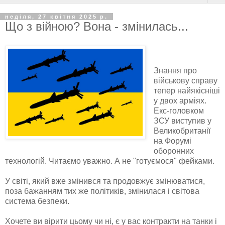
неділя, 27 квітня 2025 р.
Що з війною? Вона - змінилась...
Знання про
військову справу
тепер найякісніші
у двох арміях.
Екс-головком
ЗСУ виступив у
Великобританії
на Форумі
оборонних
технологій. Читаємо уважно. А не "готуємося" фейками.
У світі, який вже змінився та продовжує змінюватися,
поза бажанням тих же політиків, змінилася і світова
система безпеки.
Хочете ви вірити цьому чи ні, є у вас контракти на танки і