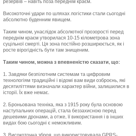
резервів – навіть поза переднім краєм.
Високоточні удари по шляхах логістики стали сьогодні
абсолютно буденним явищем.
Таким чином, унаслідок абсолютної прозорості перед
переднім краєм утворилася 10-15 кілометрова зона
суцільної смерті. Ця зона постійно розширюється, як і
росте вірогідність бути там знищеним.
Таким чином, можна з впевненістю сказати, що:
1. Завдяки безпілотним системам та цифровим
технологіям традиційні і відомі вам види озброєнь, які
десятиліттями визначали характер війни, залишилися в
історії. Їх вже немає.
2. Броньована техніка, яка з 1915 року була основою
наступальних операцій, стала беззахисною перед
дешевими дронами, а отже, її використання і в інших
видах бою сьогодні є неможливим.
3. Високоточна зброя, що використовувала GPRS-