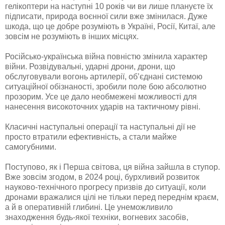
гелікоптери на наступні 10 років чи ви лише плануєте їх
підписати, природа воєнної сили вже змінилася. Дуже
шкода, що це добре розуміють в Україні, Росії, Китаї, але
зовсім не розуміють в інших місцях.
Російсько-українська війна повністю змінила характер
війни. Розвідувальні, ударні дрони, дрони, що
обслуговували вогонь артилерії, об’єднані системою
ситуаційної обізнаності, зробили поле бою абсолютно
прозорим. Усе це дало необмежені можливості для
нанесення високоточних ударів на тактичному рівні.
Класичні наступальні операції та наступальні дії не
просто втратили ефективність, а стали майже
самогубними.
Поступово, як і Перша світова, ця війна зайшла в ступор.
Вже зовсім згодом, в 2024 році, бурхливий розвиток
науково-технічного прогресу призвів до ситуації, коли
дронами вражалися цілі не тільки перед переднім краєм,
а й в оперативній глибині. Це унеможливило
знаходження будь-якої техніки, вогневих засобів,