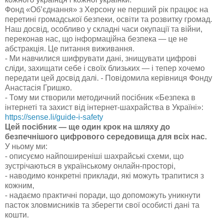
Фонд «Об’єднання» з Херсону не перший рік працює на
перетині громадської безпеки, освіти та розвитку громад.
Наш досвід, особливо у складні часи окупації та війни,
переконав нас,
що інформаційна безпека — це не
абстракція. Це питання виживання.
- Ми навчилися шифрувати дані, знищувати цифрові
сліди, захищати себе і своїх близьких — і тепер хочемо
передати цей досвід далі. - Повідомила керівниця Фонду
Анастасія Гришко.
- Тому ми створили методичний посібник «Безпека в
інтернеті та захист від інтернет-шахрайства в Україні»:
https://sense.li/guide-i-safety
Цей посібник — ще один крок на шляху до
безпечнішого цифрового середовища для всіх нас.
У ньому ми:
- описуємо найпоширеніші шахрайські схеми, що
зустрічаються в українському онлайн-просторі,
- наводимо конкретні приклади, які можуть трапитися з
кожним,
- надаємо практичні поради, що допоможуть уникнути
пасток зловмисників та зберегти свої особисті дані та
кошти.