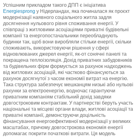
Успішним прикладом такого ДПП є ініціатива
Energiesprong
у Нідерландах, яка починалася як проєкт
модернізації наявного соціального житла задля
досягнення нульового рівня споживання енергії. У
співпраці з житловими асоціаціями приватні будівельні
компанії та енергопостачальники переобладнують
будинки так, щоб вони виробляли стільки енергії, скільки
споживають, використовуючи рішення у сфері
відновлюваних джерел енергії, як-от сонячні панелі та
покращена теплоізоляція. Дохід приватних забудовників
та будівельних фірм формується за рахунок надходжень
від житлових асоціацій, які частково фінансуються за
рахунок досягнутої з часом економії витрат на енергію.
Така структура забезпечує мешканцям низькі або нульові
рахунки за електроенергію, водночас гарантуючи
приватним компаніям стабільний дохід завдяки
довгостроковим контрактам. У партнерстві беруть участь
національні та місцеві органи влади, житлові асоціації та
приватні компанії, демонструючи доцільність
фінансування енергоефективної модернізації у великих
масштабах, причому довгострокова економія енергії
допомагає покрити початкові витрати. Ця модель