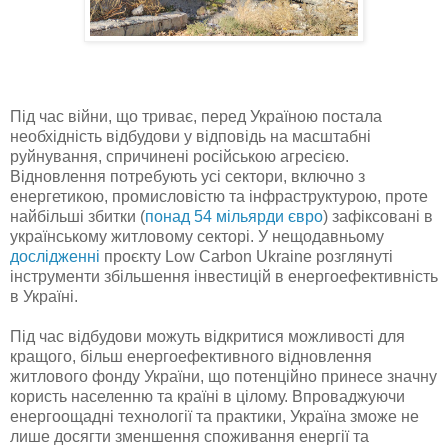
Під час війни, що триває, перед Україною постала
необхідність відбудови у відповідь на масштабні
руйнування, спричинені російською агресією.
Відновлення потребують усі сектори, включно з
енергетикою, промисловістю та інфраструктурою, проте
найбільші збитки (
понад 54 мільярди євро
) зафіксовані в
українському житловому секторі. У нещодавньому
дослідженні
проєкту Low Carbon Ukraine розглянуті
інструменти збільшення інвестицій в енергоефективність
в Україні.
Під час відбудови можуть відкритися можливості для
кращого, більш енергоефективного відновлення
житлового фонду України, що потенційно принесе значну
користь населенню та країні в цілому. Впроваджуючи
енергоощадні технології та практики, Україна зможе не
лише досягти зменшення споживання енергії та