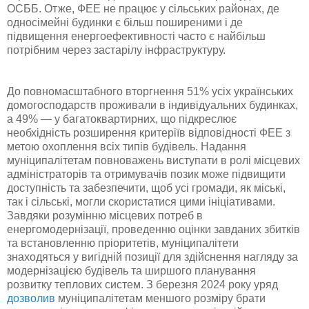
ОСББ. Отже, ФЕЕ не працює у сільських районах, де
односімейні будинки є більш поширеними і де
підвищення енергоефективності часто є найбільш
потрібним через застарілу інфраструктуру.
До повномасштабного вторгнення 51% усіх українських
домогосподарств проживали в індивідуальних будинках,
а 49% — у багатоквартирних, що підкреслює
необхідність розширення критеріїв відповідності ФЕЕ з
метою охоплення всіх типів будівель. Надання
муніципалітетам повноважень виступати в ролі місцевих
адміністраторів та отримувачів позик може підвищити
доступність та забезпечити, щоб усі громади, як міські,
так і сільські, могли скористатися цими ініціативами.
Завдяки розумінню місцевих потреб в
енергомодернізації, проведенню оцінки завданих збитків
та встановленню пріоритетів, муніципалітети
знаходяться у вигідній позиції для здійснення нагляду за
модернізацією будівель та ширшого планування
розвитку теплових систем. З березня 2024 року уряд
дозволив
муніципалітетам меншого розміру брати