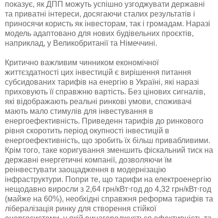
показує, як ДПП можуть успішно узгоджувати державні
та приватні інтереси, досягаючи сталих результатів і
приносячи користь як інвесторам, так і громадам. Наразі
модель адаптовано для нових будівельних проєктів,
наприклад, у Великобританії та Німеччині.
Критично важливим чинником економічної
життєздатності цих інвестицій є вирішення питання
субсидованих тарифів на енергію в Україні, які наразі
приховують її справжню вартість. Без цінових сигналів,
які відображають реальні ринкові умови, споживачі
мають мало стимулів для інвестування в
енергоефективність. Приведенн тарифів до ринкового
рівня скоротить період окупності інвестицій в
енергоефективність, що зробить їх більш привабливими.
Крім того, таке коригування зменшить фіскальний тиск на
державні енергетичні компанії, дозволяючи їм
реінвестувати заощадження в модернізацію
інфраструктури. Попри те, що тарифи на електроенергію
нещодавно виросли з 2,64 грн/кВт⋅год до 4,32 грн/кВт⋅год
(майже на 60%), необхідні справжня реформа тарифів та
лібералізація ринку для створення стійкої