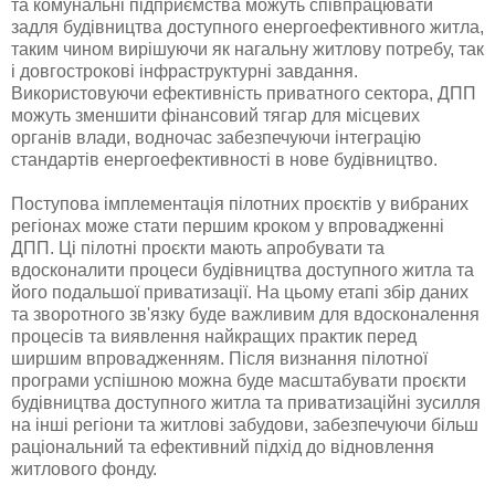
та комунальні підприємства можуть співпрацювати
задля будівництва доступного енергоефективного житла,
таким чином вирішуючи як нагальну житлову потребу, так
і довгострокові інфраструктурні завдання.
Використовуючи ефективність приватного сектора, ДПП
можуть зменшити фінансовий тягар для місцевих
органів влади, водночас забезпечуючи інтеграцію
стандартів енергоефективності в нове будівництво.
Поступова імплементація пілотних проєктів у вибраних
регіонах може стати першим кроком у впровадженні
ДПП. Ці пілотні проєкти мають апробувати та
вдосконалити процеси будівництва доступного житла та
його подальшої приватизації. На цьому етапі збір даних
та зворотного зв'язку буде важливим для вдосконалення
процесів та виявлення найкращих практик перед
ширшим впровадженням. Після визнання пілотної
програми успішною можна буде масштабувати проєкти
будівництва доступного житла та приватизаційні зусилля
на інші регіони та житлові забудови, забезпечуючи більш
раціональний та ефективний підхід до відновлення
житлового фонду.