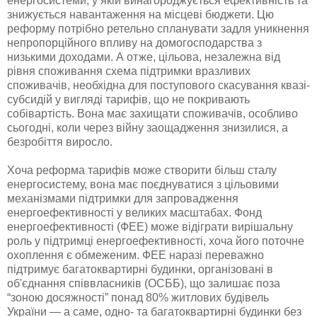
енергосистеми, у якій винагороджується ефективність та
знижується навантаження на місцеві бюджети. Цю
реформу потрібно ретельно спланувати задля уникнення
непропорційного впливу на домогосподарства з
низькими доходами. А отже, цільова, незалежна від
рівня споживання схема підтримки вразливих
споживачів, необхідна для поступового скасування квазі-
субсидій у вигляді тарифів, що не покривають
собівартість. Вона має захищати споживачів, особливо
сьогодні, коли через війну заощадження знизилися, а
безробіття виросло.
Хоча реформа тарифів може створити більш сталу
енергосистему, вона має поєднуватися з цільовими
механізмами підтримки для запровадження
енергоефективності у великих масштабах. Фонд
енергоефективності (ФЕЕ) може відіграти вирішальну
роль у підтримці енергоефективності, хоча його поточне
охоплення є обмеженим. ФЕЕ наразі переважно
підтримує багатоквартирні будинки, організовані в
об'єднання співвласників (ОСББ), що залишає поза
“зоною досяжності” понад 80% житлових будівель
України — а саме, одно- та багатоквартирні будинки без