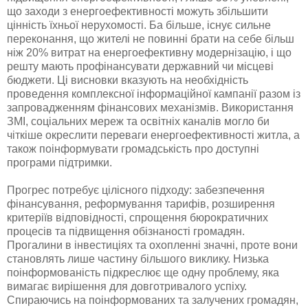
що заходи з енергоефективності можуть збільшити
цінність їхньої нерухомості. Ба більше, існує сильне
переконання, що жителі не повинні брати на себе більш
ніж 20% витрат на енергоефективну модернізацію, і що
решту мають профінансувати державний чи місцеві
бюджети. Ці висновки вказують на необхідність
проведення комплексної інформаційної кампанії разом із
запровадженням фінансових механізмів. Використання
ЗМІ, соціальних мереж та освітніх каналів могло би
чіткіше окреслити переваги енергоефективності житла, а
також поінформувати громадськість про доступні
програми підтримки.
Прогрес потребує цілісного підходу: забезпечення
фінансування, реформування тарифів, розширення
критеріїв відповідності, спрощення бюрократичних
процесів та підвищення обізнаності громадян.
Прогалини в інвестиціях та охопленні значні, проте вони
становлять лише частину більшого виклику. Низька
поінформованість підкреслює ще одну проблему, яка
вимагає вирішення для довготривалого успіху.
Спираючись на поінформованих та залучених громадян,