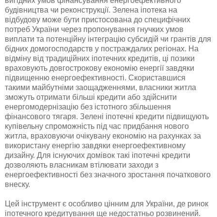
вигідних умов фінансування енергоефективного
будівництва чи реконструкції. Зелена іпотека на
відбудову може бути пристосована до специфічних
потреб України через пропонування гнучких умов
виплати та потенційну інтеграцію субсидій чи грантів для
бідних домогосподарств у постраждалих регіонах. На
відміну від традиційних іпотечних кредитів, ці позики
враховують довгострокову економію енергії завдяки
підвищенню енергоефективності. Скориставшися
такими майбутніми заощадженнями, власники житла
зможуть отримати більші кредити або здійснити
енергомодернізацію без істотного збільшення
фінансового тягаря. Зелені іпотечні кредити підвищують
купівельну спроможність під час придбання нового
житла, враховуючи очікувану економію на рахунках за
використану енергію завдяки енергоефективному
дизайну. Для існуючих домівок такі іпотечні кредити
дозволяють власникам втілювати заходи з
енергоефективності без значного зростання початкового
внеску.
Цей інструмент є особливо цінним для України, де ринок
іпотечного кредитування ще недостатньо розвинений.