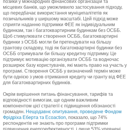
позики у міжнародних фінансових організацій та
місцевих банків, що уможливило застосування підходу,
що передбачає використання муніципалітетів як
позичальників у ширшому масштабі. Цей підхід може
сприяти наданню підтримки ФЕЕ як індивідуальним
будинкам, так і багатоквартирним будинкам без ОСББ.
Щоб стимулювати створення ОСББ, багатоквартирні
будинки з ОСББ могли би претендувати на більшу
грантову складову, тоді як багатоквартирні будинки без
ОСББ отримували би більшу кредитну підтримку. Це
підтримує мотивацію організувати ОСББ та водночас
розширює базу користувачів, які мають право на участь у
програмі. Створення ОСББ у визначений термін може
бути однією з умов отримання кредиту чи гранту від ФЕЕ
для багатоквартирних будинків.
Окрім вирішення питань фінансування, тарифів та
відповідності вимогам, ще одним важливим
компонентом цієї стратегії є підвищення обізнаності
громадян.
Нещодавнє опитування, проведене Фондом
Фрідріха Еберта та Ecoaction
, показало, що 74%
респондентів не знають про програми підтримки
підвищення енергоефективності, і лише 53% упевнені,