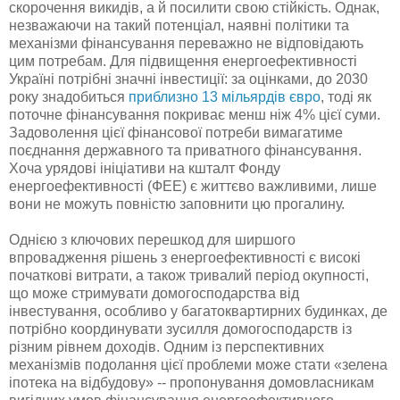
скорочення викидів, а й посилити свою стійкість. Однак,
незважаючи на такий потенціал, наявні політики та
механізми фінансування переважно не відповідають
цим потребам. Для підвищення енергоефективності
Україні потрібні значні інвестиції: за оцінками, до 2030
року знадобиться
приблизно 13 мільярдів євро
, тоді як
поточне фінансування покриває менш ніж 4% цієї суми.
Задоволення цієї фінансової потреби вимагатиме
поєднання державного та приватного фінансування.
Хоча урядові ініціативи на кшталт Фонду
енергоефективності (ФЕЕ) є життєво важливими, лише
вони не можуть повністю заповнити цю прогалину.
Однією з ключових перешкод для ширшого
впровадження рішень з енергоефективності є високі
початкові витрати, а також тривалий період окупності,
що може стримувати домогосподарства від
інвестування, особливо у багатоквартирних будинках, де
потрібно координувати зусилля домогосподарств із
різним рівнем доходів. Одним із перспективних
механізмів подолання цієї проблеми може стати «зелена
іпотека на відбудову» -- пропонування домовласникам