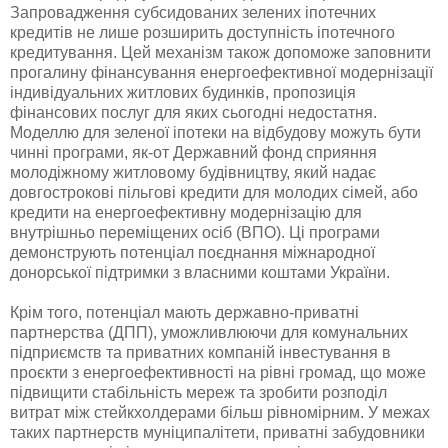
Запровадження субсидованих зелених іпотечних
кредитів не лише розширить доступність іпотечного
кредитування. Цей механізм також допоможе заповнити
прогалину фінансування енергоефективної модернізації
індивідуальних житлових будинків, пропозиція
фінансових послуг для яких сьогодні недостатня.
Моделлю для зеленої іпотеки на відбудову можуть бути
чинні програми, як-от Державний фонд сприяння
молодіжному житловому будівництву, який надає
довгострокові пільгові кредити для молодих сімей, або
кредити на енергоефективну модернізацію для
внутрішньо переміщених осіб (ВПО). Ці програми
демонструють потенціал поєднання міжнародної
донорської підтримки з власними коштами України.
Крім того, потенціал мають державно-приватні
партнерства (ДПП), уможливлюючи для комунальних
підприємств та приватних компаній інвестування в
проєкти з енергоефективності на рівні громад, що може
підвищити стабільність мереж та зробити розподіл
витрат між стейкхолдерами більш рівномірним. У межах
таких партнерств муніципалітети, приватні забудовники