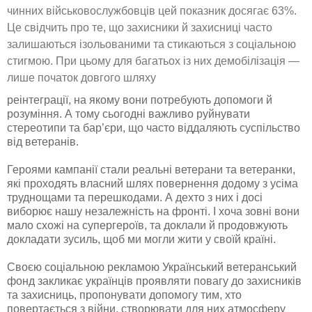
чинних військовослужбовців цей показник досягає 63%.
Це свідчить про те, що захисники й захисниці часто
залишаються ізольованими та стикаються з соціальною
стигмою. При цьому для багатьох із них демобілізація —
лише початок довгого шляху
реінтеграції, на якому вони потребують допомоги й
розуміння. А тому сьогодні важливо руйнувати
стереотипи та бар’єри, що часто віддаляють суспільство
від ветеранів.
Героями кампанії стали реальні ветерани та ветеранки,
які проходять власний шлях повернення додому з усіма
труднощами та перешкодами. А дехто з них і досі
виборює нашу незалежність на фронті. І хоча зовні вони
мало схожі на супергероїв, та доклали й продовжують
докладати зусиль, щоб ми могли жити у своїй країні.
Своєю соціальною рекламою Український ветеранський
фонд закликає українців проявляти повагу до захисників
та захисниць, пропонувати допомогу тим, хто
повертається з війни, створювати для них атмосферу