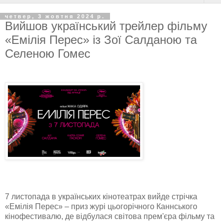
четвер, 3 жовтня 2024 р.
Вийшов український трейлер фільму
«Емілія Перес» із Зої Салданою та
Селеною Гомес
7 листопада в українських кінотеатрах вийде стрічка
«Емілія Перес» – приз журі цьогорічного Каннського
кінофестивалю, де відбулася світова прем'єра фільму та