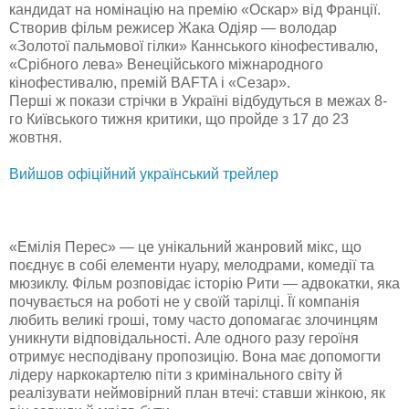
кандидат на номінацію на премію «Оскар» від Франції.
Створив фільм режисер Жака Одіяр — володар
«Золотої пальмової гілки» Каннського кінофестивалю,
«Срібного лева» Венеційського міжнародного
кінофестивалю, премій BAFTA і «Сезар».
Перші ж покази стрічки в Україні відбудуться в межах 8-
го Київського тижня критики, що пройде з 17 до 23
жовтня.
Вийшов офіційний український трейлер
«Емілія Перес» — це унікальний жанровий мікс, що
поєднує в собі елементи нуару, мелодрами, комедії та
мюзиклу. Фільм розповідає історію Рити — адвокатки, яка
почувається на роботі не у своїй тарілці. Її компанія
любить великі гроші, тому часто допомагає злочинцям
уникнути відповідальності. Але одного разу героїня
отримує несподівану пропозицію. Вона має допомогти
лідеру наркокартелю піти з кримінального світу й
реалізувати неймовірний план втечі: ставши жінкою, як