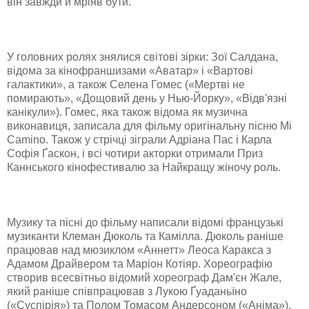
він завжди й мріяв бути.
У головних ролях знялися світові зірки: Зої Салдана,
відома за кінофраншизами «Аватар» і «Вартові
галактики», а також Селена Гомес («Мертві не
помирають», «Дощовий день у Нью-Йорку», «Відв'язні
канікули»). Гомес, яка також відома як музична
виконавиця, записала для фільму оригінальну пісню Mi
Camino. Також у стрічці зіграли Адріана Пас і Карла
Софія Ґаскон, і всі чотири акторки отримали Приз
Каннського кінофестивалю за Найкращу жіночу роль.
Музику та пісні до фільму написали відомі французькі
музиканти Клеман Дюколь та Камілла. Дюколь раніше
працював над мюзиклом «Аннетт» Леоса Каракса з
Адамом Драйвером та Маріон Котіяр. Хореографію
створив всесвітньо відомий хореограф Дам'єн Жале,
який раніше співпрацював з Лукою Ґуаданьїно
(«Суспірія») та Полом Томасом Андерсоном («Аніма»).