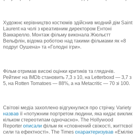
Художнє керівництво костюмів здійснив модний дім Saint
Laurent на чолі з креативним директором Ентоні
Ваккарелло. Монтаж фільму виконала Жюльєтт
Вельфлін, відома роботою над такими фільмами як «8
подруг Оушена» та «Голодні ігри».
Фільм отримав високі оцінки критиків та глядачів.
Рейтинг на IMDb становить 7,3 з 10, на Letterboxd — 3,7 з
5, на Rotten Tomatoes — 88%, а на Metacritic — 70 зі 100.
Світові медіа захоплено відгукнулися про стрічку. Variety
назвав
її «потужним портретом людини, яка кидає виклик
кільком стереотипам одночасно». The Hollywood
Reporter
описали
фільм як «сповнений свіжості, життєвої
сили та ефектності». The Times
охарактеризував
«Емілію