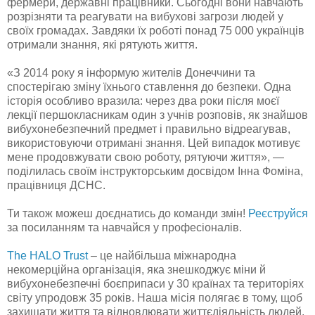
фермери, державні працівники. Сьогодні вони навчають
розрізняти та реагувати на вибухові загрози людей у
своїх громадах. Завдяки їх роботі понад 75 000 українців
отримали знання, які рятують життя.
«З 2014 року я інформую жителів Донеччини та
спостерігаю зміну їхнього ставлення до безпеки. Одна
історія особливо вразила: через два роки після моєї
лекції першокласникам один з учнів розповів, як знайшов
вибухонебезпечний предмет і правильно відреагував,
використовуючи отримані знання. Цей випадок мотивує
мене продовжувати свою роботу, рятуючи життя», —
поділилась своїм інструкторським досвідом Інна Фоміна,
працівниця ДСНС.
Ти також можеш доєднатись до команди змін!
Реєструйся
за посиланням та навчайся у професіоналів.
The HALO Trust
– це найбільша міжнародна
некомерційна організація, яка знешкоджує міни й
вибухонебезпечні боєприпаси у 30 країнах та територіях
світу упродовж 35 років. Наша місія полягає в тому, щоб
захищати життя та відновлювати життєдіяльність людей,