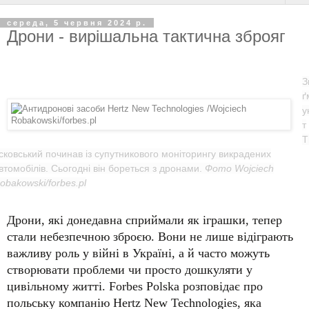
середа, 5 червня 2024 р.
Дрони - вирішальна тактична зброяг
З
ґ
у
т
Т
сковський починав із супутникового моніторингу викрадених
втомобілів. Сьогодні він бореться з дронами.
Фото Wojciech
obakowski/forbes.pl
Дрони, які донедавна сприймали як іграшки, тепер
стали небезпечною зброєю. Вони не лише відіграють
важливу роль у війні в Україні, а й часто можуть
створювати проблеми чи просто дошкуляти у
цивільному житті. Forbes Polska розповідає про
польську компанію Hertz New Technologies, яка