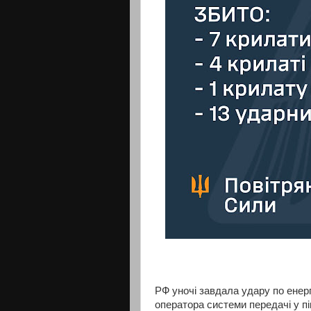
РФ уночі завдала удару по енерг
оператора системи передачі у п