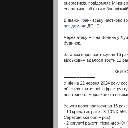
енергетиків, повідомляє Мінене
енергетичні обʼєкти в Запорізькій
В Івано-Франківську частково з
повідомляє
ДСНС.
Через атаку РФ на Волинь у Луц
будинок.
Загалом ворог застосував 16 рак
військовим вдалося збити 12 рак
ЗБИТО
➖➖➖➖➖➖➖➖➖➖
У ніч на 22 червня 2024 року ро
об’єктах критичної інфраструкту
повітряного, морського та назем
Усього ворог застосував 16 раке
- 10 крилатих ракет Х-101/Х-555 і
Саратовська обл.– рф.);
- 2 крилаті ракети «Іскандер-К» (