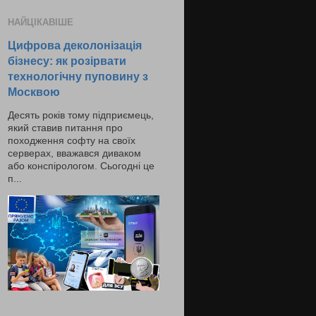
НАЙЦІКАВІШЕ
Цифрова деколонізація
бізнесу: як розірвати
технологічну пуповину з
Москвою
Десять років тому підприємець,
який ставив питання про
походження софту на своїх
серверах, вважався диваком
або конспірологом. Сьогодні це
п...