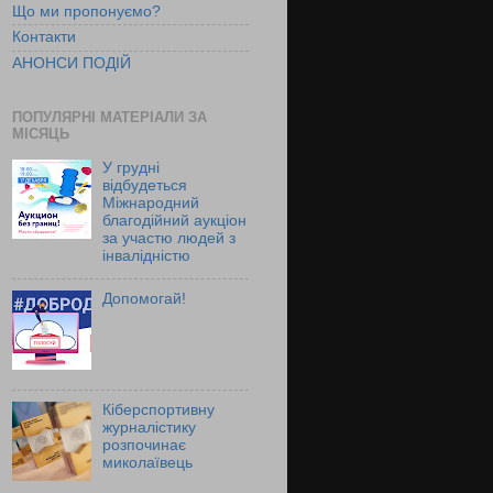
Що ми пропонуємо?
Контакти
АНОНСИ ПОДІЙ
ПОПУЛЯРНІ МАТЕРІАЛИ ЗА
МІСЯЦЬ
У грудні
відбудеться
Міжнародний
благодійний аукціон
за участю людей з
інвалідністю
Допомогай!
Кіберспортивну
журналістику
розпочинає
миколаївець