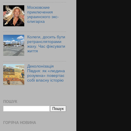
Московские
приключения
украинского экс-
олигарха
Колеги, досить бути
ретрансляторами
жаху. Час фіксувати
життя
Деколонізація
Півдня: як «людина
розумна» повертає
собі власну історію
ПОШУК
ГОРЯЧА НОВИНА