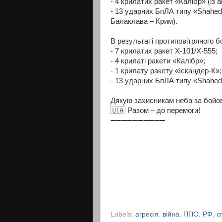
- 4 крилатих ракет «Калібр» (із 
- 13 ударних БпЛА типу «Shahed
Балаклава – Крим).
В результаті протиповітряного б
- 7 крилатих ракет Х-101/Х-555;
- 4 крилаті ракети «Калібр»;
- 1 крилату ракету «Іскандер-К»;
- 13 ударних БпЛА типу «Shahed
Дякую захисникам неба за бойо
🇺🇦 Разом – до перемоги!
➖➖➖➖➖➖➖➖➖➖
Labels:
агресія
,
війна
,
ППО
,
РФ
,
с