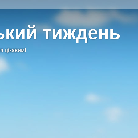
ький тиждень
я цікавим!