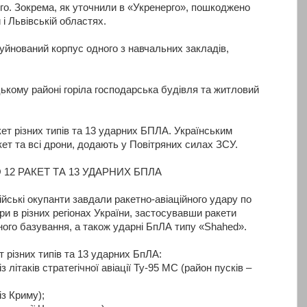
рго. Зокрема, як уточнили в «Укренерго», пошкоджено
 і Львівській областях.
руйнований корпус одного з навчальних закладів,
ькому районі горіла господарська будівля та житловий
ет різних типів та 13 ударних БПЛА. Українським
ет та всі дрони, додають у Повітряних силах ЗСУ.
 12 РАКЕТ ТА 13 УДАРНИХ БПЛА
сійські окупанти завдали ракетно-авіаційного удару по
ри в різних регіонах України, застосувавши ракети
ного базування, а також ударні БпЛА типу «Shahed».
т різних типів та 13 ударних БпЛА:
з літаків стратегічної авіації Ту-95 МС (район пусків –
із Криму);