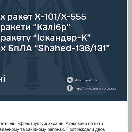
етичній інфраструктурі України. Атаковано об’єкти
івденному та західному регіонах. Постраждали двоє