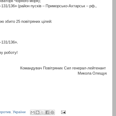
акваторії Чорного моря);
-131/136» (район пусків – Приморсько-Ахтарськ – рф.,
ою збито 25 повітряних цілей:
-131/136».
ву роботу!
Командувач Повітряних Сил генерал-лейтенант
Микола Олещук
против
,
України