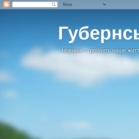
Губернс
Новини — роблять наше житт