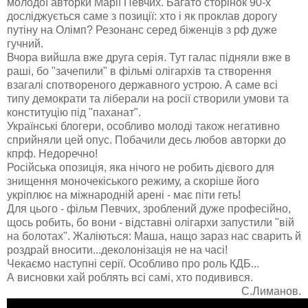
молодої авторки Марії Певчих. Багато сторінок 90-х
досліджується саме з позиції: хто і як проклав дорогу
путіну на Олімп? Резонанс серед біженців з рф дуже
гучний.
Вчора вийшла вже друга серія. Тут галас підняли вже в
раші, бо "зачепили" в фільмі олігархів та створення
взагалі спотвореного державного устрою. А саме всі
типу демократи та ліберали на росії створили умови та
конституцію під "паханат".
Українські блогери, особливо молоді також негативно
сприйняли цей опус. Побачили десь любов авторки до
кпрф. Недоречно!
Російська опозиція, яка нічого не робить дієвого для
знищення моночекіського режиму, а скоріше його
укріплює на міжнародній арені - має піти геть!
Для цього - фільм Певчих, зроблений дуже професійно,
щось робить, бо вони - відставні олігархи запустили "вій
на болотах". Жаліються: Маша, нащо зараз нас сварить й
роздрай вносити...деколонізація не на часі!
Чекаємо наступні серії. Особливо про роль КДБ...
А висновки хай роблять всі самі, хто подивився.
С.Лиманов.