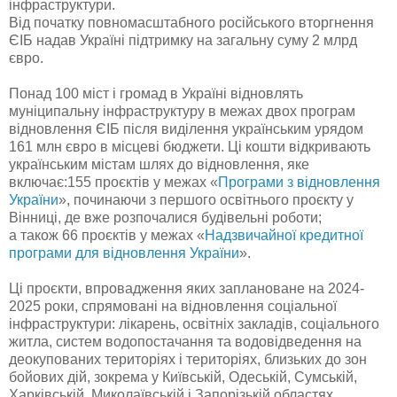
інфраструктури.
Від початку повномасштабного російського вторгнення
ЄІБ надав Україні підтримку на загальну суму 2 млрд
євро.
Понад 100 міст і громад в Україні відновлять
муніципальну інфраструктуру в межах двох програм
відновлення ЄІБ після виділення українським урядом
161 млн євро в місцеві бюджети. Ці кошти відкривають
українським містам шлях до відновлення, яке
включає:155 проєктів у межах «
Програми з відновлення
України
», починаючи з першого освітнього проєкту у
Вінниці, де вже розпочалися будівельні роботи;
а також 66 проєктів у межах «
Надзвичайної кредитної
програми для відновлення України
».
Ці проєкти, впровадження яких заплановане на 2024-
2025 роки, спрямовані на відновлення соціальної
інфраструктури: лікарень, освітніх закладів, соціального
житла, систем водопостачання та водовідведення на
деокупованих територіях і територіях, близьких до зон
бойових дій, зокрема у Київській, Одеській, Сумській,
Харківській, Миколаївській і Запорізькій областях.