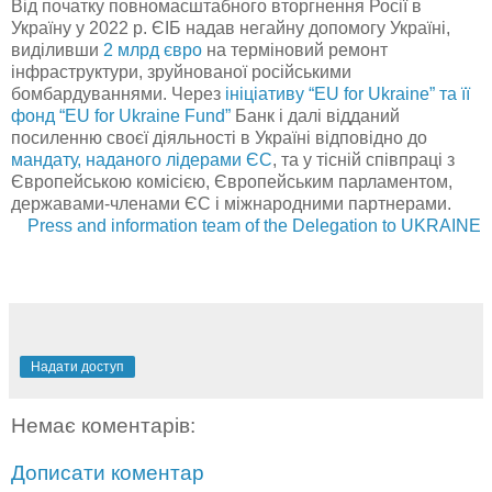
Від початку повномасштабного вторгнення Росії в
Україну у 2022 р. ЄІБ надав негайну допомогу Україні,
виділивши
2 млрд євро
на терміновий ремонт
інфраструктури, зруйнованої російськими
бомбардуваннями. Через
ініціативу “EU for Ukraine” та її
фонд “EU for Ukraine Fund”
Банк і далі відданий
посиленню своєї діяльності в Україні відповідно до
мандату, наданого лідерами ЄС
, та у тісній співпраці з
Європейською комісією, Європейським парламентом,
державами-членами ЄС і міжнародними партнерами.
Press and information team of the Delegation to UKRAINE
Надати доступ
Немає коментарів:
Дописати коментар