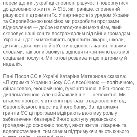
переміщення, українці сповнені рішучості повернутися
до довоєнного життя. А ЄІБ, як і раніше, сповнений
рішучості підтримати їх. У партнерстві з урядом України
та Європейською комісією ми розробили програми
відновлення — добре налагоджений механізм, який
скеровує наші кошти постраждалим від війни громадам
України, і дає їм можливість відновити лікарні, школи,
дитячі садки, житло й об'єкти водопостачання. Іншими
словами, так вони зможуть відновити критично важливі
соціальні послуги. Ми готові розвивати цю підтримку й
надалі».
Пані Посол ЄС в Україні Катаріна Матернова сказала:
«Підтримка України з боку ЄС є всебічною — політичною,
фінансовою, економічною, гуманітарною, військовою та
дипломатичною. Але найважливіше — непохитно. Ми
вітаємо прогрес у втіленні програм із відновлення від
Європейського інвестиційного банку. За підтримки
грантів ЄС ці програми відіграють важливу роль у
забезпеченні безперебійного доступу українських
громадян до основних послуг, як-от житла, лікарень та
водопостачання, тим самим підтримуючи якість їхнього