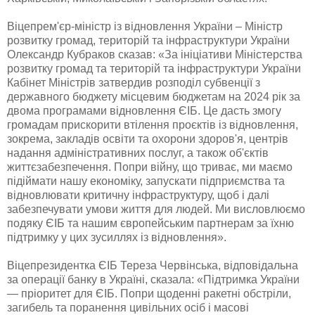
Віцепрем'єр-міністр із відновлення України – Міністр
розвитку громад, територій та інфраструктури України
Олександр Кубраков сказав: «За ініціативи Міністерства
розвитку громад та територій та інфраструктури України
Кабінет Міністрів затвердив розподіл субвенції з
державного бюджету місцевим бюджетам на 2024 рік за
двома програмами відновлення ЄІБ. Це дасть змогу
громадам прискорити втілення проєктів із відновлення,
зокрема, закладів освіти та охорони здоров'я, центрів
надання адміністративних послуг, а також об'єктів
життєзабезпечення. Попри війну, що триває, ми маємо
підіймати нашу економіку, запускати підприємства та
відновлювати критичну інфраструктуру, щоб і далі
забезпечувати умови життя для людей. Ми висловлюємо
подяку ЄІБ та нашим європейським партнерам за їхню
підтримку у цих зусиллях із відновлення».
Віцепрезидентка ЄІБ Тереза Червінська, відповідальна
за операції банку в Україні, сказала: «Підтримка України
— пріоритет для ЄІБ. Попри щоденні ракетні обстріли,
загибель та поранення цивільних осіб і масові