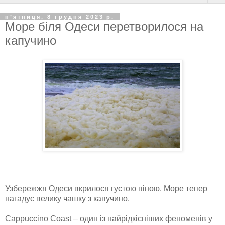
пʼятниця, 8 грудня 2023 р.
Море біля Одеси перетворилося на
капучино
Узбережжя Одеси вкрилося густою піною. Море тепер
нагадує велику чашку з капучино.
Cappuccino Coast – один із найрідкісніших феноменів у