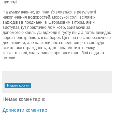
природі.
На думку вчених, ця піна з’являється в результаті
накопичення водоростей, морської солі, всіляких
відходів і в поєднанні зі штормовим вітром, який
виступає тут практично як міксер, збиваючи за
допомогою хвиль усі відходи в густу піну, а потім викидає
через непотрібність її на берег. Ця піна не є небезпечною
для людини, але навколишнє середовище та споруди
все ж таки страждають, адже піна містить велику
кількість солі, яка залишає при висиханні білі сліди та
потоки.
Надати доступ
Немає коментарів:
Дописати коментар