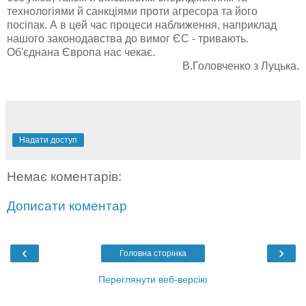
технологіями й санкціями проти агресора та його
посіпак. А в цей час процеси наближення, наприклад
нашого законодавства до вимог ЄС - тривають.
Об'єднана Європа нас чекає.
В.Головченко з Луцька.
У
с
і
р
е
Надати доступ
а
к
Немає коментарів:
ц
і
Дописати коментар
‹
›
Головна сторінка
Переглянути веб-версію