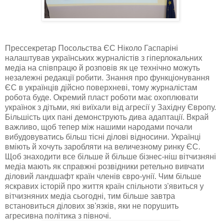
Прессекретар Посольства ЄС Ніколо Гаспаріні
налаштував українських журналістів з гіперлокальних
медіа на співпрацю й розповів як це технічно можуть
незалежні редакції робити. Знання про функціонування
ЄС в українців дійсно поверхневі, тому журналістам
робота буде. Окремий пласт роботи має охоплювати
українок з дітьми, які виїхали від агресії у Західну Європу.
Більшість цих пані демонструють дива адаптації. Вкрай
важливо, щоб тепер між нашими народами почали
вибудовуватись більш тісні ділові відносини. Українці
вміють й хочуть заробляти на величезному ринку ЄС.
Щоб знаходити все більше й більше бізнес-ніш вітчизняні
медіа мають як справжні розвідники ретельно вивчати
діловий ландшафт країн членів євро-унії. Чим більше
яскравих історій про життя країн спільноти з'явиться у
вітчизняних медіа сьогодні, тим більше завтра
встановиться ділових зв'язків, яки не порушить
агресивна політика з півночі.