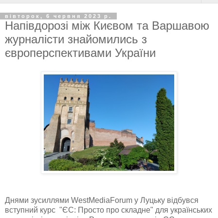
вівторок, 6 червня 2023 р.
Напівдорозі між Києвом та Варшавою
журналісти знайомились з
європерспективами України
Днями зусиллями WestMediaForum у Луцьку відбувся
вступний курс "ЄС: Просто про складне" для українських