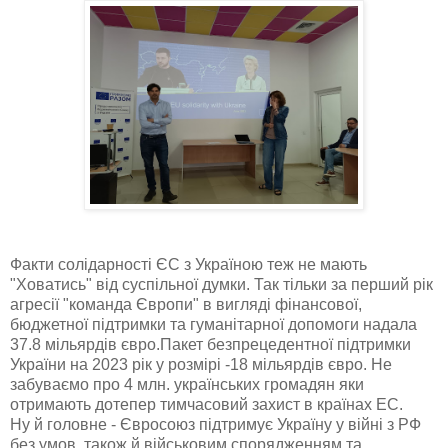
Факти солідарності ЄС з Україною теж не мають
"Ховатись" від суспільної думки. Так тільки за перший рік
агресії "команда Європи" в вигляді фінансової,
бюджетної підтримки та гуманітарної допомоги надала
37.8 мільярдів євро.Пакет безпрецедентної підтримки
України на 2023 рік у розмірі -18 мільярдів євро. Не
забуваємо про 4 млн. українських громадян яки
отримають дотепер тимчасовий захист в країнах ЕС.
Ну й головне - Євросоюз підтримує Україну у війні з РФ
без умов, також й військовим спорядженням та