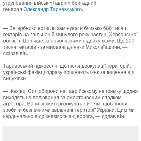
угруповання військ «Таврія» бригадний
генерал
Олександр Тарнавського.
— Загарбники встигли замінувати близько 680 тисяч
гектарів на звільненій минулого року частині Херсонської
області. Це лише за приблизними підрахунками. Ще 200
тисяч гектарів - заміновані ділянки Миколаївщини, —
сказав він.
Тарнавський підкресли, що після деокупації територій,
українські фахівці одразу починають їхнє зачищення від
вибухівки.
— Фахівці Сил оборони на таврійському напрямку щодня
виходять на полювання за смертоносним спадком
агресора. Вони щомиті ризикують життям, щоб знову
зробити безпечними звільнені території України. Цим ми
кардинально відрізняємось від ворога, — додав він.