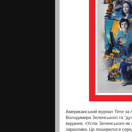
Американський журнал Time за 
Володимира Зеленського та "дух У
видання. «Успіх Зеленського як 
заразлива. Це поширилося серед 