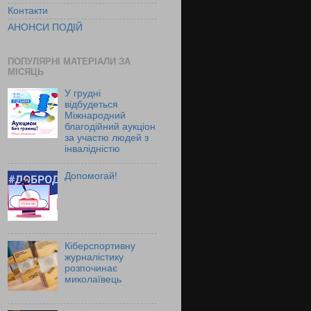
Контакти
АНОНСИ ПОДІЙ
ПОПУЛЯРНІ МАТЕРІАЛИ ЗА
МІСЯЦЬ
У грудні
відбудеться
Міжнародний
благодійний аукціон
за участю людей з
інвалідністю
Допомогай!
Кіберспортивну
журналістику
розпочинає
миколаївець