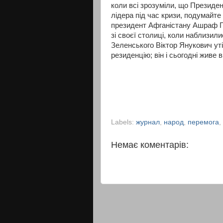
коли всі зрозуміли, що Президе
лідера під час кризи, подумайте
президент Афганістану Ашраф Га
зі своєї столиці, коли наблизили
Зеленського Віктор Янукович уті
резиденцію; він і сьогодні живе в 
Labels:
журнал
,
народ
,
перемога
,
Немає коментарів: