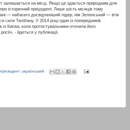
нт залишається на місці. Якщо це здається природним для
 про історичний прецедент.
Лише шість місяців тому
ні — набагато досвідченіший лідер, ніж Зеленський — втік
ся сили Талібану. У 2014 році один із попередників
к із Києва, коли протестувальники оточили його
росії», - йдеться у публікації.
президент
,
український