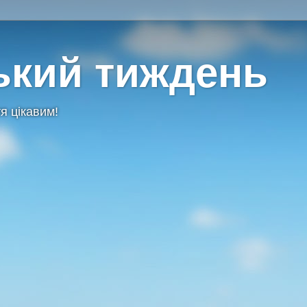
ький тиждень
я цікавим!