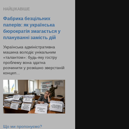
НАЙЦІКАВІШЕ
Фабрика безцільних
паперів: як українська
бюрократія змагається у
плануванні замість дій
Українська адміністративна
машина володіє унікальним
«талантом»: будь-яку гостру
проблему вона здатна
розчинити у розкішно зверстаній
концеп...
Що ми пропонуємо?