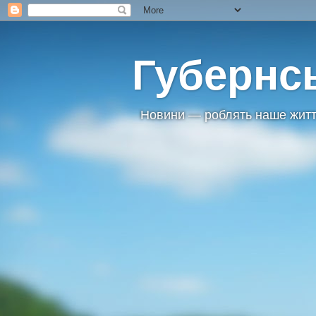
Губернс
Новини — роблять наше житт