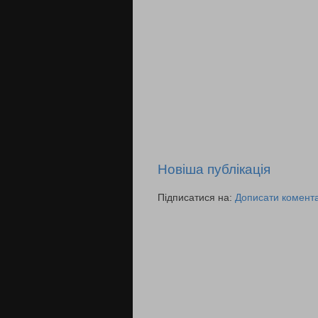
Новіша публікація
Підписатися на:
Дописати комента