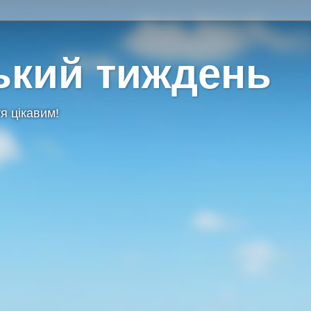
ький тиждень
я цікавим!