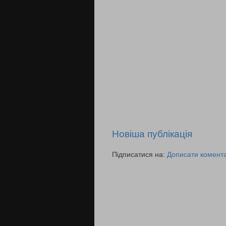
Новіша публікація
Підписатися на:
Дописати комента