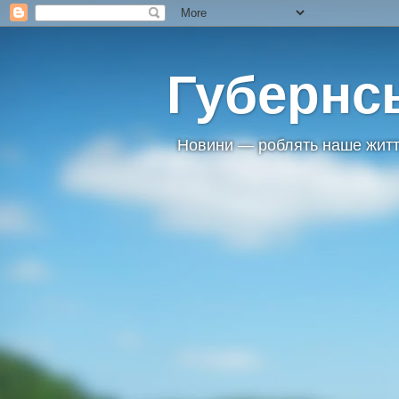
Губернс
Новини — роблять наше житт