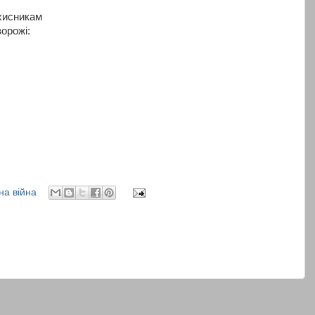
хисникам
орожі:
на війна