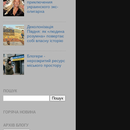
приключения
украинского экс-
олигарха
Деколонізація
Півдня: як «людина
розумна» повертає
собі власну історію
Блогери -
нерозкритий ресурс
міського простору
ПОШУК
ГОРЯЧА НОВИНА
АРХІВ БЛОГУ