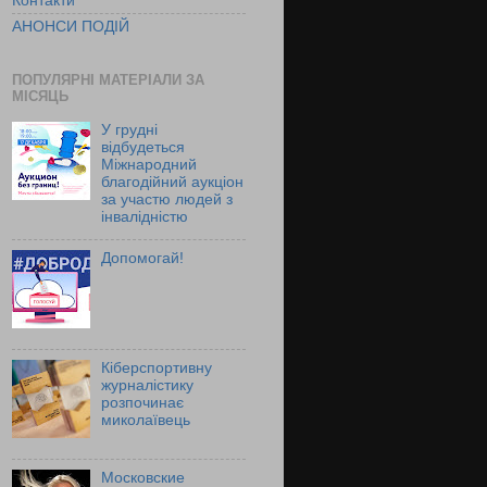
Контакти
АНОНСИ ПОДІЙ
ПОПУЛЯРНІ МАТЕРІАЛИ ЗА
МІСЯЦЬ
У грудні
відбудеться
Міжнародний
благодійний аукціон
за участю людей з
інвалідністю
Допомогай!
Кіберспортивну
журналістику
розпочинає
миколаївець
Московские