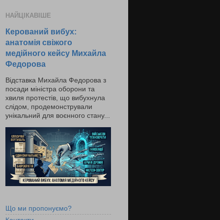
НАЙЦІКАВІШЕ
Керований вибух:
анатомія свіжого
медійного кейсу Михайла
Федорова
Відставка Михайла Федорова з
посади міністра оборони та
хвиля протестів, що вибухнула
слідом, продемонстрували
унікальний для воєнного стану...
Що ми пропонуємо?