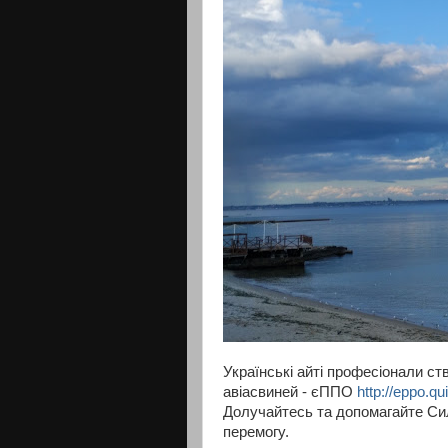
Українські айті професіонали с
авіасвиней - єППО
http://eppo.qu
Долучайтесь та допомагайте Си
перемогу.