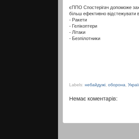
єППО Спостерігач допоможе за
більш ефективно відстежувати в
- Ракети
- Гелікоптери
- Літаки
- Безпілотники
Labels:
небайдужі
,
оборона
,
Украї
Немає коментарів: