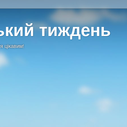
ький тиждень
я цікавим!