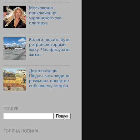
Московские
приключения
украинского экс-
олигарха
Колеги, досить бути
ретрансляторами
жаху. Час фіксувати
життя
Деколонізація
Півдня: як «людина
розумна» повертає
собі власну історію
ПОШУК
ГОРЯЧА НОВИНА