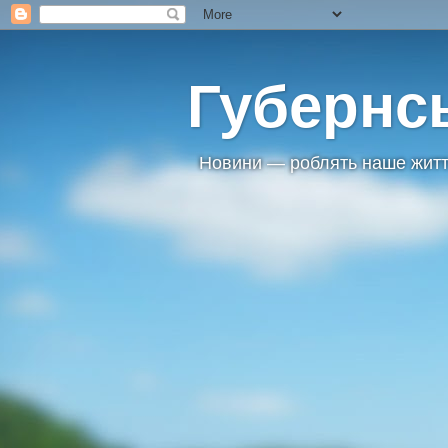
Губернс
Новини — роблять наше житт