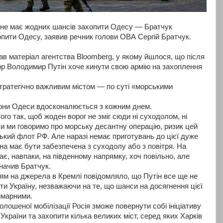
я не має жодних шансів захопити Одесу — Братчук
опити Одесу, заявив речник голови ОВА Сергій Братчук.
ав матеріал агентства Bloomberg, у якому йшлося, що після
тор Володимир Путін хоче кинути свою армію на захоплення
тратегічно важливим містом — по суті «морськими
рони Одеси вдосконалюється з кожним днем.
го так, щоб жоден ворог не зміг сюди ні суходолом, ні
ли ми говоримо про морську десантну операцію, ризик цей
кий флот РФ. Але наразі немає приготувань до цієї дуже
вона має бути забезпечена з суходолу або з повітря. На
є, навпаки, на південному напрямку, хоч повільно, але
начив Братчук.
ям на джерела в Кремлі повідомляло, що Путін все ще не
ти Україну, незважаючи на те, що шанси на досягнення цієї
имарними.
олошеної мобілізації Росія зможе повернути собі ініціативу
України та захопити кілька великих міст, серед яких Харків