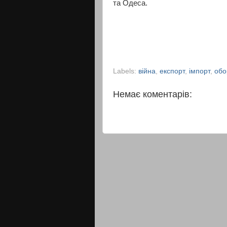
та Одеса.
Labels:
війна
,
експорт
,
імпорт
,
обо
Немає коментарів: