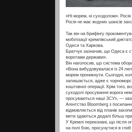
«Ні морем, ні суходолом». Росі
Росія не має жодних шансів зах
Так він на брифінгу прокоментув
мобілізації кремлівський дикта
Одеси та Харкова.
Братчук зазначив, що Одеса є с
воротами держави».
Він наголосив, що система обо
«Вона вибудовувалася із 24 люто
морем проникнути. Сьогодні, ко
залишається, адже є чорноморсь
коштовної операції. Крім того, 
суходолі просування ворога нема
просуваються наші ЗСУ», — заз
Агентство Bloomberg з посиланн
відмовляється від планів захопи
мети здаються дедалі більш пр
У Кремлі переконані, що після ог
на полі бою, просунутися в глиб 