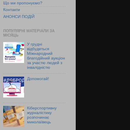
Що ми пропонуємо?
Контакти
АНОНСИ ПОДІЙ
ПОПУЛЯРНІ МАТЕРІАЛИ ЗА
МІСЯЦЬ
У грудні
відбудеться
Міжнародний
благодійний аукціон
за участю людей з
інвалідністю
Допомогай!
Кіберспортивну
журналістику
розпочинає
миколаївець