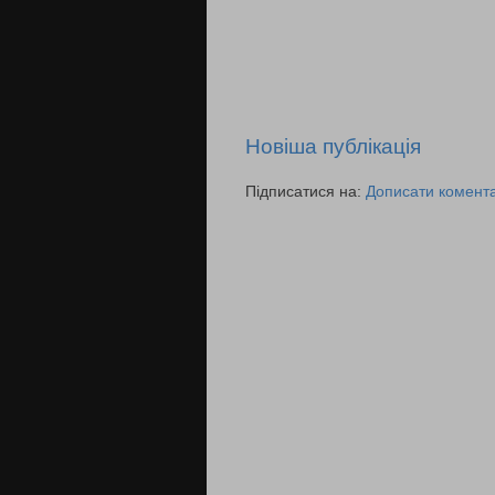
Новіша публікація
Підписатися на:
Дописати комента