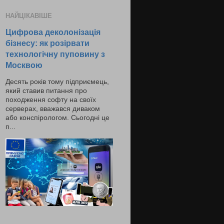
НАЙЦІКАВІШЕ
Цифрова деколонізація
бізнесу: як розірвати
технологічну пуповину з
Москвою
Десять років тому підприємець,
який ставив питання про
походження софту на своїх
серверах, вважався диваком
або конспірологом. Сьогодні це
п...