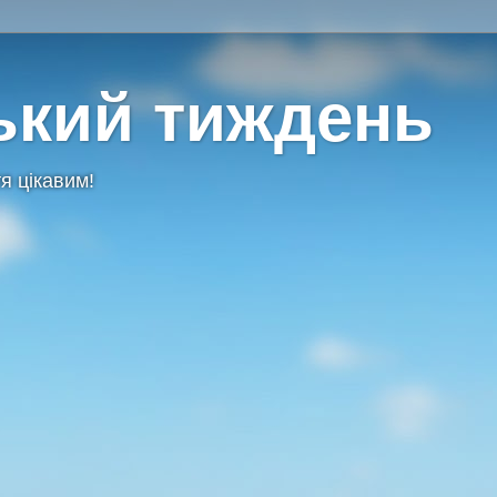
ький тиждень
я цікавим!