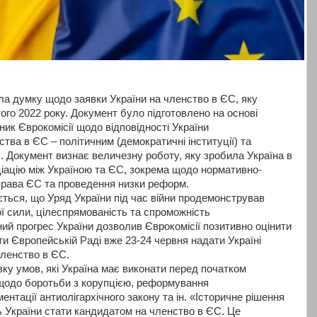
ла думку щодо заявки України на членство в ЄС, яку
ого 2022 року. Документ було підготовлено на основі
ник Єврокомісії щодо відповідності України
тва в ЄС – політичним (демократичні інституції) та
. Документ визнає величезну роботу, яку зробила Україна в
іацію між Україною та ЄС, зокрема щодо нормативно-
 права ЄС та проведення низки реформ.
ється, що Уряд України під час війни продемонстрував
ї сили, цілеспрямованість та спроможність
ий прогрес України дозволив Єврокомісії позитивно оцінити
и Європейській Раді вже 23-24 червня надати Україні
членство в ЄС.
ку умов, які Україна має виконати перед початком
 щодо боротьби з корупцією, реформування
ентації антиолігархічного закону та ін. «Історичне рішення
ь України стати кандидатом на членство в ЄС. Це