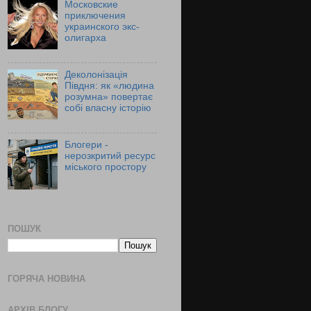
Московские
приключения
украинского экс-
олигарха
Деколонізація
Півдня: як «людина
розумна» повертає
собі власну історію
Блогери -
нерозкритий ресурс
міського простору
ПОШУК
ГОРЯЧА НОВИНА
АРХІВ БЛОГУ