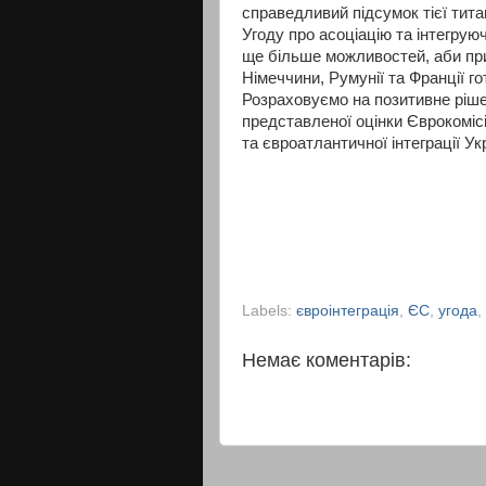
справедливий підсумок тієї тита
Угоду про асоціацію та інтегру
ще більше можливостей, аби при
Німеччини, Румунії та Франції г
Розраховуємо на позитивне ріше
представленої оцінки Єврокомісі
та євроатлантичної інтеграції У
Labels:
євроінтеграція
,
ЄС
,
угода
,
Немає коментарів: