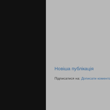
Новіша публікація
Підписатися на:
Дописати комента