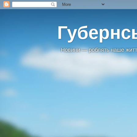
Губернс
Новини — роблять наше житт