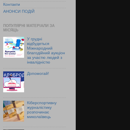
Контакти
АНОНСИ ПОДІЙ
ПОПУЛЯРНІ МАТЕРІАЛИ ЗА
МІСЯЦЬ
У грудні
відбудеться
Міжнародний
благодійний аукціон
за участю людей з
інвалідністю
Допомогай!
Кіберспортивну
журналістику
розпочинає
миколаївець