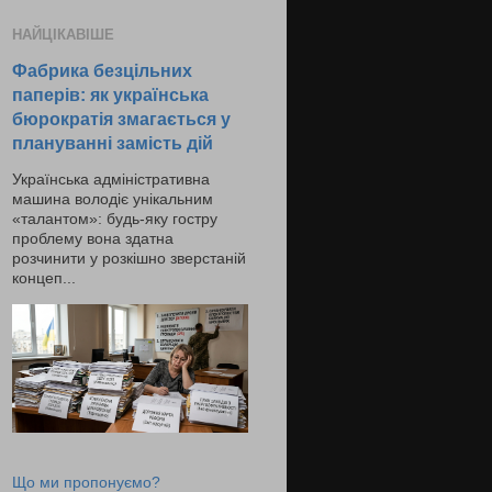
НАЙЦІКАВІШЕ
Фабрика безцільних
паперів: як українська
бюрократія змагається у
плануванні замість дій
Українська адміністративна
машина володіє унікальним
«талантом»: будь-яку гостру
проблему вона здатна
розчинити у розкішно зверстаній
концеп...
Що ми пропонуємо?