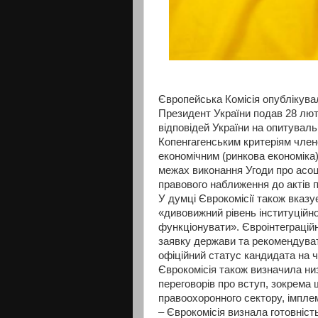
Європейська Комісія опублікува
Президент України подав 28 лют
відповідей України на опитуваль
Копенгагенським критеріям членс
економічним (ринкова економіка)
межах виконання Угоди про асоц
правового наближення до актів
У думці Єврокомісії також вказу
«дивовижний рівень інституційно
функціонувати». Євроінтеграційн
заявку держави та рекомендуват
офіційний статус кандидата на 
Єврокомісія також визначила низ
переговорів про вступ, зокрема
правоохоронного сектору, імплем
– Єврокомісія визнала готовніст