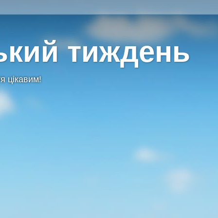
ький тиждень
я цікавим!