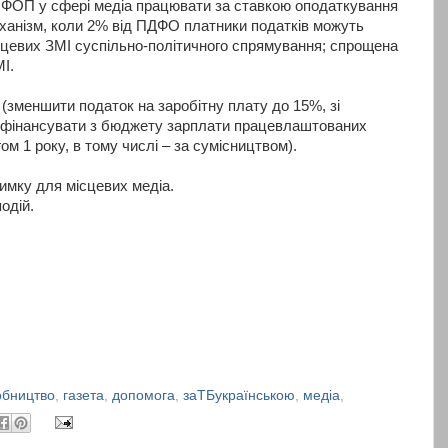
 ФОП у сфері медіа працювати за ставкою оподаткування
ханізм, коли 2% від ПДФО платники податків можуть
сцевих ЗМІ суспільно-політичного спрямування; спрощена
І.
 (зменшити податок на заробітну плату до 15%, зі
 фінансувати з бюджету зарплати працевлаштованих
ом 1 року, в тому числі – за сумісництвом).
римку для місцевих медіа.
одій.
обництво
,
газета
,
допомога
,
заТБукраїнською
,
медіа
,