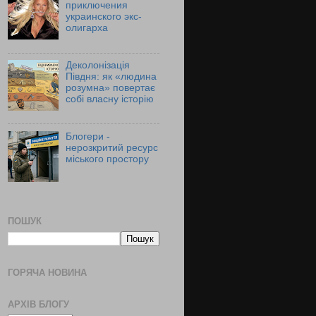
приключения
украинского экс-
олигарха
Деколонізація
Півдня: як «людина
розумна» повертає
собі власну історію
Блогери -
нерозкритий ресурс
міського простору
ПОШУК
ГОРЯЧА НОВИНА
АРХІВ БЛОГУ