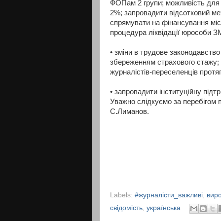
ФОПам 2 групи; можливість для
2%; запровадити відсотковий ме
спрямувати на фінансування мі
процедура ліквідації юрособи ЗМ
• зміни в трудове законодавство
збереженням страхового стажу;
журналістів-переселенців протяг
• запровадити інституційну підт
Уважно слідкуємо за перебігом п
С.Лиманов.
Labels:
#журналісти_важливі
,
вир
свідомість
,
українська