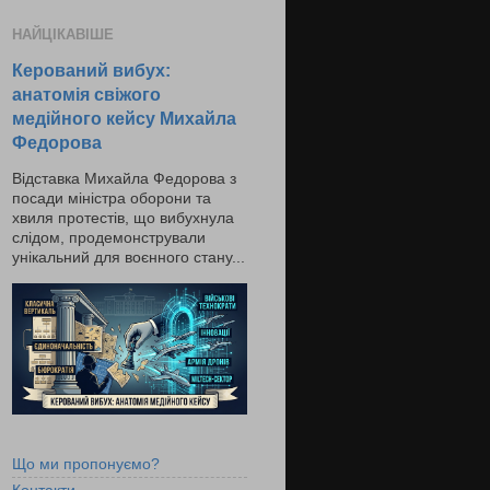
НАЙЦІКАВІШЕ
Керований вибух:
анатомія свіжого
медійного кейсу Михайла
Федорова
Відставка Михайла Федорова з
посади міністра оборони та
хвиля протестів, що вибухнула
слідом, продемонстрували
унікальний для воєнного стану...
Що ми пропонуємо?