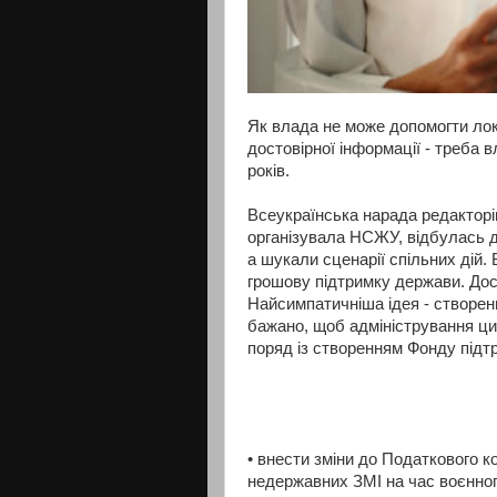
Як влада не може допомогти лок
достовірної інформації - треба 
років.
Всеукраїнська нарада редакторів
організувала НСЖУ, відбулась д
а шукали сценарії спільних дій.
грошову підтримку держави. Дос
Найсимпатичніша ідея - створенн
бажано, щоб адміністрування цих
поряд із створенням Фонду підт
• внести зміни до Податкового ко
недержавних ЗМІ на час воєнного 