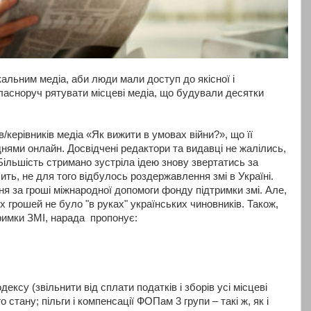
альним медіа, аби люди мали доступ до якісної і
власноруч рятувати місцеві медіа, що будували десятки
/керівників медіа «Як вижити в умовах війни?», що її
нями онлайн. Досвідчені редактори та видавці не жалілись,
 Більшість стримано зустріла ідею знову звертатись за
ить,
не для того відбулось роздержавлення змі в Україні.
я за гроші міжнародної допомоги фонду підтримки змі. Але,
 грошей не було "в руках" українських чиновників. Також,
римки ЗМІ, нарада пропонує:
дексу (звільнити від сплати податків і зборів усі місцеві
стану; пільги і компенсації ФОПам 3 групи – такі ж, як і