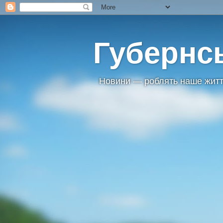
Губернс
Новини — роблять наше житт