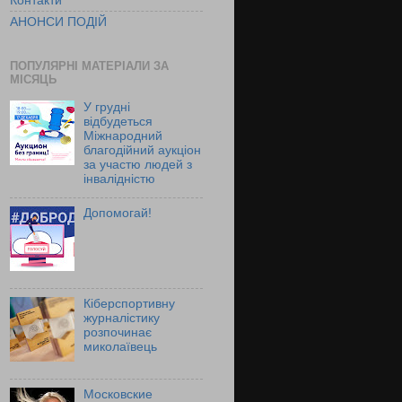
Контакти
АНОНСИ ПОДІЙ
ПОПУЛЯРНІ МАТЕРІАЛИ ЗА
МІСЯЦЬ
У грудні
відбудеться
Міжнародний
благодійний аукціон
за участю людей з
інвалідністю
Допомогай!
Кіберспортивну
журналістику
розпочинає
миколаївець
Московские